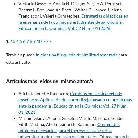
Victoria Bessone, Analía N. Dragán, Sergio A. Perusset,
Beatríz L. Bot, Joaquín Pretti, Walter G. Laroca, Helena
Francisconi, Valeria Ormaechea,
Estrategias didácticas en
la enseñanza de la química a estudiantes de agronomía
,
Educación en la Química: Vol. 32 Núm. 01 (2026)
1
2
3
4
5
6
7
8
9
10
>
>>
También puede
Iniciar una búsqueda de similitud avanzada
para
este artículo.
Artículos más leídos del mismo autor/a
Alicia Jeannette Baumann,
Cambios en la estrategia de
enseñanza. Aplicación del aprendizaje basado en problemas
ante la pandemia
,
Educación en la Química: Vol. 27 Núm.
01 (2021)
Miriam Gladys Acuña, Griselda Marilú Marchak, Gladis
Edith Medina, Alicia Jeannette Baumann,
Contenidos
mínimos necesarios para el ingreso a las carreras
universitarias de ciencias experimentales
,
Educación en la