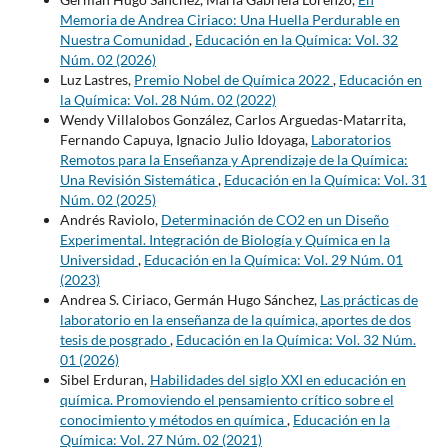
Memoria de Andrea Ciriaco: Una Huella Perdurable en
Nuestra Comunidad
,
Educación en la Química: Vol. 32
Núm. 02 (2026)
Luz Lastres,
Premio Nobel de Química 2022
,
Educación en
la Química: Vol. 28 Núm. 02 (2022)
Wendy Villalobos González, Carlos Arguedas-Matarrita,
Fernando Capuya, Ignacio Julio Idoyaga,
Laboratorios
Remotos para la Enseñanza y Aprendizaje de la Química:
Una Revisión Sistemática
,
Educación en la Química: Vol. 31
Núm. 02 (2025)
Andrés Raviolo,
Determinación de CO2 en un Diseño
Experimental. Integración de Biología y Química en la
Universidad
,
Educación en la Química: Vol. 29 Núm. 01
(2023)
Andrea S. Ciriaco, Germán Hugo Sánchez,
Las prácticas de
laboratorio en la enseñanza de la química, aportes de dos
tesis de posgrado
,
Educación en la Química: Vol. 32 Núm.
01 (2026)
Sibel Erduran,
Habilidades del siglo XXI en educación en
química. Promoviendo el pensamiento crítico sobre el
conocimiento y métodos en química
,
Educación en la
Química: Vol. 27 Núm. 02 (2021)