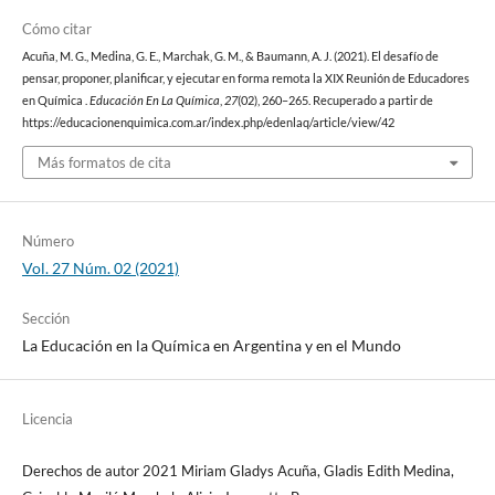
Cómo citar
Acuña, M. G., Medina, G. E., Marchak, G. M., & Baumann, A. J. (2021). El desafío de
pensar, proponer, planificar, y ejecutar en forma remota la XIX Reunión de Educadores
en Química .
Educación En La Química
,
27
(02), 260–265. Recuperado a partir de
https://educacionenquimica.com.ar/index.php/edenlaq/article/view/42
Más formatos de cita
Número
Vol. 27 Núm. 02 (2021)
Sección
La Educación en la Química en Argentina y en el Mundo
Licencia
Derechos de autor 2021 Miriam Gladys Acuña, Gladis Edith Medina,