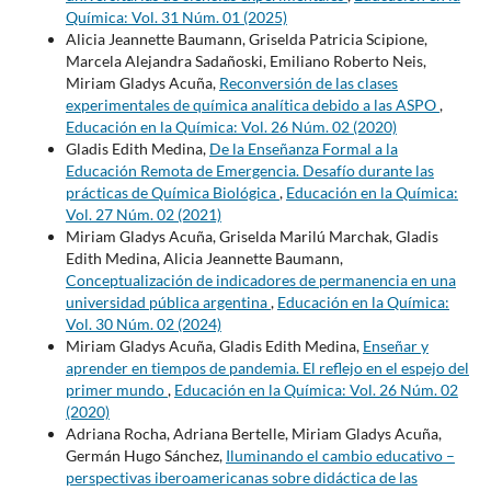
Química: Vol. 31 Núm. 01 (2025)
Alicia Jeannette Baumann, Griselda Patricia Scipione,
Marcela Alejandra Sadañoski, Emiliano Roberto Neis,
Miriam Gladys Acuña,
Reconversión de las clases
experimentales de química analítica debido a las ASPO
,
Educación en la Química: Vol. 26 Núm. 02 (2020)
Gladis Edith Medina,
De la Enseñanza Formal a la
Educación Remota de Emergencia. Desafío durante las
prácticas de Química Biológica
,
Educación en la Química:
Vol. 27 Núm. 02 (2021)
Miriam Gladys Acuña, Griselda Marilú Marchak, Gladis
Edith Medina, Alicia Jeannette Baumann,
Conceptualización de indicadores de permanencia en una
universidad pública argentina
,
Educación en la Química:
Vol. 30 Núm. 02 (2024)
Miriam Gladys Acuña, Gladis Edith Medina,
Enseñar y
aprender en tiempos de pandemia. El reflejo en el espejo del
primer mundo
,
Educación en la Química: Vol. 26 Núm. 02
(2020)
Adriana Rocha, Adriana Bertelle, Miriam Gladys Acuña,
Germán Hugo Sánchez,
Iluminando el cambio educativo –
perspectivas iberoamericanas sobre didáctica de las