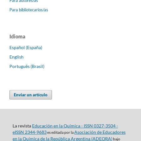
Para autores/as
Para bibliotecarios/as
Idioma
Español (España)
English
Português (Brasil)
Enviar un artículo
La revista
Educación en la Química - ISSN 0327-3504 -
eISSN 2344-9683
Asociación de Educadores
es editada por la
en la Química de la República Argentina (ADEQRA)
bajo