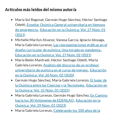
Artículos más leídos del mismo autor/a
María Sol Regonat, Germán Hugo Sánchez, Héctor Santiago
Odetti,
Enseñar Química General universitaria en tiempos
de emergencia
,
Educación en la Química: Vol. 27 Núm. 01
(2021)
Michelle Marilyn Alvarez, Vanesa García, Ignacio Idoyaga,
María Gabriela Lorenzo,
Las representaciones gráficas en el
diseño curricular de química. Una mirada en pandemia
,
Educación en la Química: Vol. 27 Núm. 02 (2021)
María Belén Manfredi, Héctor Santiago Odetti, María
Gabriela Lorenzo,
Análisis del discurso de un profesor
universitario de química en el curso de ingreso
,
Educación
en la Química: Vol. 26 Núm. 02 (2020)
Germán Hugo Sánchez, María Gabriela Lorenzo,
El lugar de
la Química entre las Ciencias y la Tecnología
,
Educación en
la Química: Vol. 31 Núm. 01 (2025)
María Gabriela Lorenzo, Germán Hugo Sánchez,
En Camino
hacia los 30 Volúmenes de EDENLAQ
,
Educación en la
Química: Vol. 29 Núm. 01 (2023)
María Gabriela Lorenzo,
Celebrando los 100 años de la