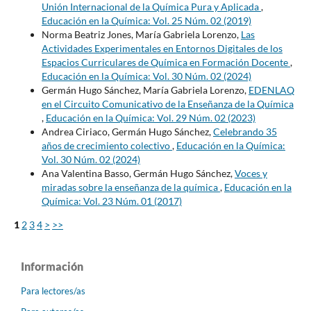
Unión Internacional de la Química Pura y Aplicada
,
Educación en la Química: Vol. 25 Núm. 02 (2019)
Norma Beatriz Jones, María Gabriela Lorenzo,
Las
Actividades Experimentales en Entornos Digitales de los
Espacios Curriculares de Química en Formación Docente
,
Educación en la Química: Vol. 30 Núm. 02 (2024)
Germán Hugo Sánchez, María Gabriela Lorenzo,
EDENLAQ
en el Circuito Comunicativo de la Enseñanza de la Química
,
Educación en la Química: Vol. 29 Núm. 02 (2023)
Andrea Ciriaco, Germán Hugo Sánchez,
Celebrando 35
años de crecimiento colectivo
,
Educación en la Química:
Vol. 30 Núm. 02 (2024)
Ana Valentina Basso, Germán Hugo Sánchez,
Voces y
miradas sobre la enseñanza de la química
,
Educación en la
Química: Vol. 23 Núm. 01 (2017)
1
2
3
4
>
>>
Información
Para lectores/as