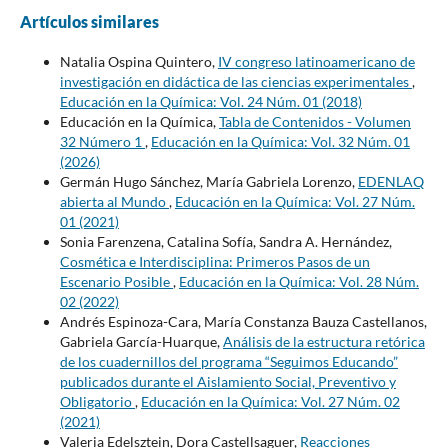
Artículos similares
Natalia Ospina Quintero,
IV congreso latinoamericano de
investigación en didáctica de las ciencias experimentales
,
Educación en la Química: Vol. 24 Núm. 01 (2018)
Educación en la Química,
Tabla de Contenidos - Volumen
32 Número 1
,
Educación en la Química: Vol. 32 Núm. 01
(2026)
Germán Hugo Sánchez, María Gabriela Lorenzo,
EDENLAQ
abierta al Mundo
,
Educación en la Química: Vol. 27 Núm.
01 (2021)
Sonia Farenzena, Catalina Sofía, Sandra A. Hernández,
Cosmética e Interdisciplina: Primeros Pasos de un
Escenario Posible
,
Educación en la Química: Vol. 28 Núm.
02 (2022)
Andrés Espinoza-Cara, María Constanza Bauza Castellanos,
Gabriela García-Huarque,
Análisis de la estructura retórica
de los cuadernillos del programa “Seguimos Educando”
publicados durante el Aislamiento Social, Preventivo y
Obligatorio
,
Educación en la Química: Vol. 27 Núm. 02
(2021)
Valeria Edelsztein, Dora Castellsaguer,
Reacciones