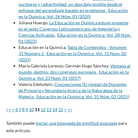
nucleares y radiactividad: un abordaje posible desde el
enfoque del aprendizaje basado en problemas
,
Educación
en la Química: Vol. 26 Núm. 01 (2020)
Juliana Huergo,
La Educación en Química estuvo presente
en el sexto Congreso Latinoamericano de Ingeniería y
Ciencias Aplicadas
,
Educación en la Química: Vol. 28 Núm.
01 (2022)
Educación en la Química,
Tabla de Contenidos - Volumen
31 Número 2
,
Educación en la Química: Vol. 31 Núm. 02
(2025)
María Gabriela Lorenzo, Germán Hugo Sánchez,
Ventana al
mundo, destino: dos congresos europeos
,
Educación en la
Química: Vol. 23 Núm. 01 (2017)
Valeria Edelsztein,
Concepciones (Erróneas) de Docentes
de Primaria y Secundaria Acerca de la Naturaleza de la
Materia
,
Educación en la Química: Vol. 31 Núm. 02 (2025)
<<
<
6
7
8
9
10
11
12
13
14
15
>
>>
También puede
Iniciar una búsqueda de similitud avanzada
para
este artículo.