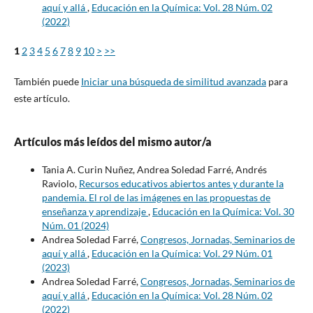
aquí y allá
,
Educación en la Química: Vol. 28 Núm. 02
(2022)
1
2
3
4
5
6
7
8
9
10
>
>>
También puede
Iniciar una búsqueda de similitud avanzada
para
este artículo.
Artículos más leídos del mismo autor/a
Tania A. Curin Nuñez, Andrea Soledad Farré, Andrés
Raviolo,
Recursos educativos abiertos antes y durante la
pandemia. El rol de las imágenes en las propuestas de
enseñanza y aprendizaje
,
Educación en la Química: Vol. 30
Núm. 01 (2024)
Andrea Soledad Farré,
Congresos, Jornadas, Seminarios de
aquí y allá
,
Educación en la Química: Vol. 29 Núm. 01
(2023)
Andrea Soledad Farré,
Congresos, Jornadas, Seminarios de
aquí y allá
,
Educación en la Química: Vol. 28 Núm. 02
(2022)