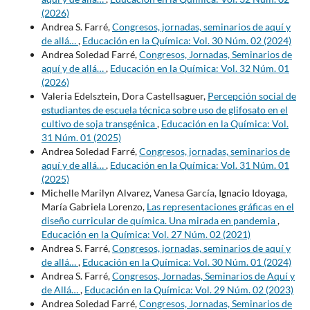
(2026)
Andrea S. Farré,
Congresos, jornadas, seminarios de aquí y
de allá…
,
Educación en la Química: Vol. 30 Núm. 02 (2024)
Andrea Soledad Farré,
Congresos, Jornadas, Seminarios de
aquí y de allá…
,
Educación en la Química: Vol. 32 Núm. 01
(2026)
Valeria Edelsztein, Dora Castellsaguer,
Percepción social de
estudiantes de escuela técnica sobre uso de glifosato en el
cultivo de soja transgénica
,
Educación en la Química: Vol.
31 Núm. 01 (2025)
Andrea Soledad Farré,
Congresos, jornadas, seminarios de
aquí y de allá…
,
Educación en la Química: Vol. 31 Núm. 01
(2025)
Michelle Marilyn Alvarez, Vanesa García, Ignacio Idoyaga,
María Gabriela Lorenzo,
Las representaciones gráficas en el
diseño curricular de química. Una mirada en pandemia
,
Educación en la Química: Vol. 27 Núm. 02 (2021)
Andrea S. Farré,
Congresos, jornadas, seminarios de aquí y
de allá…
,
Educación en la Química: Vol. 30 Núm. 01 (2024)
Andrea S. Farré,
Congresos, Jornadas, Seminarios de Aquí y
de Allá…
,
Educación en la Química: Vol. 29 Núm. 02 (2023)
Andrea Soledad Farré,
Congresos, Jornadas, Seminarios de