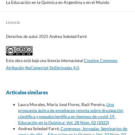
La Educación en la Química en Argentina y en el Mundo
Licencia
Derechos de autor 2025 Andrea Soledad Farré
Esta obra está bajo una licencia internacional
Creative Commons
Atribución-NoComercial-SinDerivadas 4.0
.
Artículos similares
Laura Morales, María José Flores, Raúl Pereira,
Una
propuesta áulica de enseñanza remota sobre divulgación
científica y pseudocientífica en tiempos de covid-19
,
Educación en la Química: Vol. 28 Núm. 02 (2022)
Andrea Soledad Farré,
Congresos, Jornadas, Seminarios de
aquí y de allá…
,
Educación en la Química: Vol. 32 Núm. 02