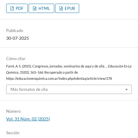
PDF
HTML
EPUB
Publicado
30-07-2025
Cómo citar
Farré, A. S. (2025). Congresos, jornadas, seminarios de aquí y de allá….
Educación En La
Química
,
31
(02), 163–166. Recuperado a partir de
https://educacionenquimica.com.ar/index.php/edenlaq/article/view/278
Más formatos de cita
Número
Vol. 31 Núm. 02 (2025)
Sección