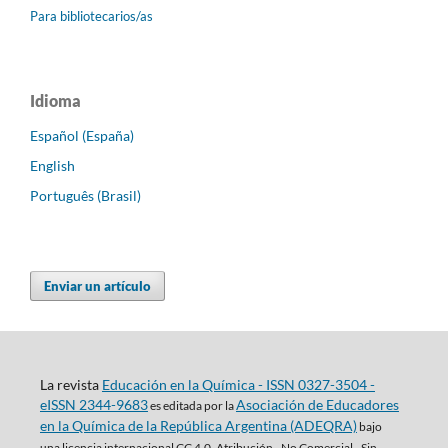
Para bibliotecarios/as
Idioma
Español (España)
English
Português (Brasil)
Enviar un artículo
La revista
Educación en la Química - ISSN 0327-3504 -
eISSN 2344-9683
Asociación de Educadores
es editada por la
en la Química de la República Argentina (ADEQRA)
bajo
una
licencia internacional CC 4.0. Atribución - No Comercial - Sin