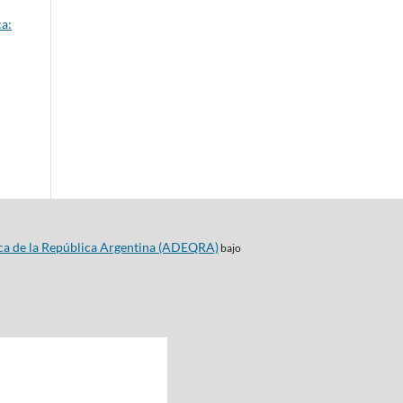
a:
ca de la República Argentina (ADEQRA)
bajo