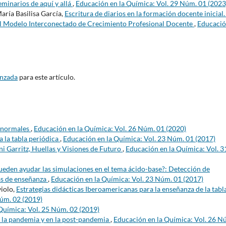
minarios de aquí y allá
,
Educación en la Química: Vol. 29 Núm. 01 (2023
aría Basilisa García,
Escritura de diarios en la formación docente inicial
del Modelo Interconectado de Crecimiento Profesional Docente
,
Educació
anzada
para este artículo.
anormales
,
Educación en la Química: Vol. 26 Núm. 01 (2020)
 la tabla periódica
,
Educación en la Química: Vol. 23 Núm. 01 (2017)
i Garritz, Huellas y Visiones de Futuro
,
Educación en la Química: Vol. 3
eden ayudar las simulaciones en el tema ácido-base?: Detección de
as de enseñanza
,
Educación en la Química: Vol. 23 Núm. 01 (2017)
violo,
Estrategias didácticas Iberoamericanas para la enseñanza de la tabl
Núm. 02 (2019)
Química: Vol. 25 Núm. 02 (2019)
n la pandemia y en la post-pandemia
,
Educación en la Química: Vol. 26 N