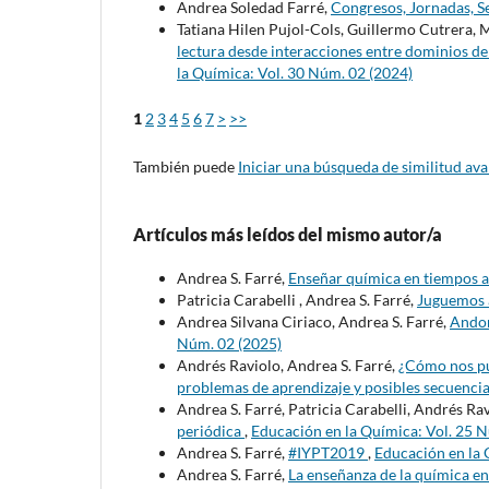
Andrea Soledad Farré,
Congresos, Jornadas, Se
Tatiana Hilen Pujol-Cols, Guillermo Cutrera, M
lectura desde interacciones entre dominios 
la Química: Vol. 30 Núm. 02 (2024)
1
2
3
4
5
6
7
>
>>
También puede
Iniciar una búsqueda de similitud av
Artículos más leídos del mismo autor/a
Andrea S. Farré,
Enseñar química en tiempos 
Patricia Carabelli , Andrea S. Farré,
Juguemos a
Andrea Silvana Ciriaco, Andrea S. Farré,
Andon
Núm. 02 (2025)
Andrés Raviolo, Andrea S. Farré,
¿Cómo nos pu
problemas de aprendizaje y posibles secuenci
Andrea S. Farré, Patricia Carabelli, Andrés Ra
periódica
,
Educación en la Química: Vol. 25 
Andrea S. Farré,
#IYPT2019
,
Educación en la 
Andrea S. Farré,
La enseñanza de la química e