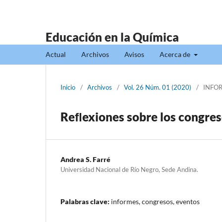
Educación en la Química
Actual
Archivos
Avisos
Acerca de
Inicio
/
Archivos
/
Vol. 26 Núm. 01 (2020)
/
INFO
Reﬂexiones sobre los congres
Andrea S. Farré
Universidad Nacional de Río Negro, Sede Andina.
Palabras clave:
informes, congresos, eventos