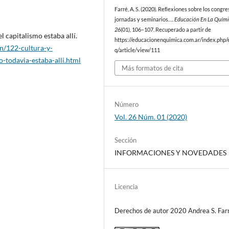
Farré, A. S. (2020). Reﬂexiones sobre los congre
jornadas y seminarios….
Educación En La Quím
26
(01), 106–107. Recuperado a partir de
 capitalismo estaba allí.
https://educacionenquimica.com.ar/index.php/
n/122-cultura-y-
q/article/view/111
-todavia-estaba-alli.html
Más formatos de cita
Número
Vol. 26 Núm. 01 (2020)
Sección
INFORMACIONES Y NOVEDADES
Licencia
Derechos de autor 2020 Andrea S. Far