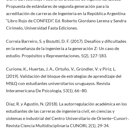
Propuesta de estándares de segunda generación para la
acreditación de carreras de Ingeniería en la República Argentina
“Libro Rojo de CONFEDI”, Ed. Roberto Giordano Lerena y Sandra
Cirimelo, Universidad Fasta Ediciones.
Correia Barreiro, S. y Bozuttí, D. F. (2017). Desafíos y dificultades
en la enseñanza de la ingeniería a la generación Z: Un caso de
estudio. Propósitos y Representaciones, 5(2), 127-183.
Curione, K., Huertas, J. A., Ortuño, V., Gründler, V. y Píriz, L.
(2019). Validación del bloque de estrategias de aprendizaje del
MSLQ con estudiantes universitarios uruguayos. Revista
Interamericana De Psicología, 53(1), 66–80.
Díaz, R. y Agustín, N. (2018). La autorregulación académica en los
estudiantes de las carreras de ingeniería civil, en ciencias y
sistemas e industrial del Centro Universitario de Oriente–Cunori-.
Revista Ciencia Multidisciplinaria CUNORI, 2(1), 29-34.