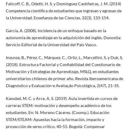
Falicoff, C. B., Odetti, H. S. y Domínguez Castiñeiras, J. M. (2014)
Competencia científica de estudiantes que ingresan y egresan de
la Universidad. Enseñanza de las Ciencias, 32(3), 133-154.
García, A. (2008). Incidencia de un enfoque basado en la
autonomía de aprendizaje en la adquisición del inglés. Donostia:
Servicio Editorial de la Universidad del País Vasco.
Inzunza, B., Pérez, C., Márquez, C., Ortiz, L., Marcellini, S. y Duk, S.
(2018). Estructura Factorial y Confiabilidad del Cuestionario de
Motivación y Estrategias de Aprendizaje, MSLQ, en estudiantes
universitarios chilenos de primer año. Revista Iberoamericana de
Diagnóstico y Evaluación-e Avaliação Psicológica, 2(47), 21-35.
Kanobel, M. C. y Arce, A. S. (2019). Aula invertida en cursos de
carreras STEM: motivación y desempeño académico de los
estudiantes. En: N. Moreno Cáceres. (Coomp.). Educación
STEM/STEAM: Apuestas hacia la formación, impacto y
proyección de seres crítico, 40-55. Bogotá: Compensar