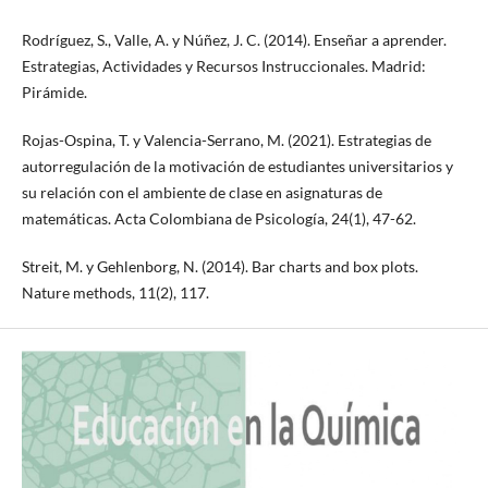
Rodríguez, S., Valle, A. y Núñez, J. C. (2014). Enseñar a aprender.
Estrategias, Actividades y Recursos Instruccionales. Madrid:
Pirámide.
Rojas-Ospina, T. y Valencia-Serrano, M. (2021). Estrategias de
autorregulación de la motivación de estudiantes universitarios y
su relación con el ambiente de clase en asignaturas de
matemáticas. Acta Colombiana de Psicología, 24(1), 47-62.
Streit, M. y Gehlenborg, N. (2014). Bar charts and box plots.
Nature methods, 11(2), 117.