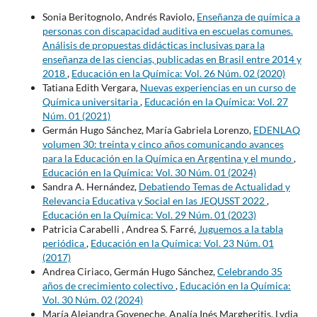
Sonia Beritognolo, Andrés Raviolo,
Enseñanza de química a
personas con discapacidad auditiva en escuelas comunes.
Análisis de propuestas didácticas inclusivas para la
enseñanza de las ciencias, publicadas en Brasil entre 2014 y
2018
,
Educación en la Química: Vol. 26 Núm. 02 (2020)
Tatiana Edith Vergara,
Nuevas experiencias en un curso de
Química universitaria
,
Educación en la Química: Vol. 27
Núm. 01 (2021)
Germán Hugo Sánchez, María Gabriela Lorenzo,
EDENLAQ
volumen 30: treinta y cinco años comunicando avances
para la Educación en la Química en Argentina y el mundo
,
Educación en la Química: Vol. 30 Núm. 01 (2024)
Sandra A. Hernández,
Debatiendo Temas de Actualidad y
Relevancia Educativa y Social en las JEQUSST 2022
,
Educación en la Química: Vol. 29 Núm. 01 (2023)
Patricia Carabelli , Andrea S. Farré,
Juguemos a la tabla
periódica
,
Educación en la Química: Vol. 23 Núm. 01
(2017)
Andrea Ciriaco, Germán Hugo Sánchez,
Celebrando 35
años de crecimiento colectivo
,
Educación en la Química:
Vol. 30 Núm. 02 (2024)
María Alejandra Goyeneche, Analía Inés Margheritis, Lydia