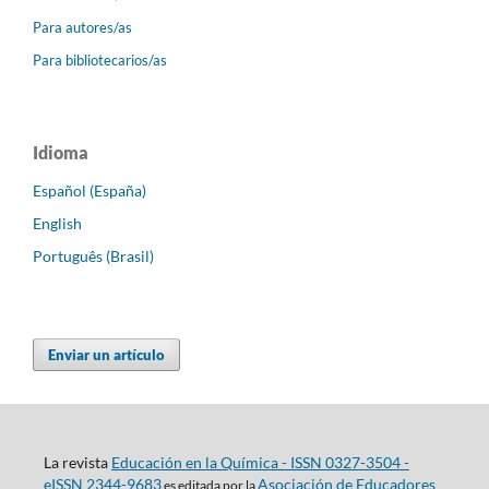
Para autores/as
Para bibliotecarios/as
Idioma
Español (España)
English
Português (Brasil)
Enviar un artículo
La revista
Educación en la Química - ISSN 0327-3504 -
eISSN 2344-9683
Asociación de Educadores
es editada por la