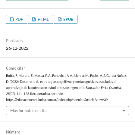
PDF
HTML
EPUB
Publicado
26-12-2022
Cómo citar
Buffa, F., Moro, L. E., Massa, P. A., Fanovich, A. A., Menna, M., Fuchs, V., & García Nuñez,
D. (2022). Desarrollo de estrategias cognitivas y metacognitivas asociadas al
aprendizaje de la química en estudiantes de ingeniería.
Educación En La Química
,
28
(02), 111–122. Recuperado a partir de
https://educacionenquimica.com.ar/index.php/edenlaq/article/view/39
Más formatos de cita
Número