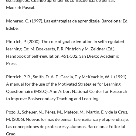
estratégicos: Cuando aprender es consecuencia de pensar.
Madrid: Pascal.
Monereo, C. (1997). Las estrategias de aprendizaje. Barcelona: Ed.
Edebé.
Pintrich, P. (2000). The role of goal orientation in self-regulated
learning. En: M. Boekaerts, P. R. Pintrich y M. Zeidner (Ed.).
Handbook of Self-regulation, 451-502. San Diego: Academic
Press.
Pintrich, P. R., Smith, D. A. F., Garcia, T. y McKeachie, W. J. (1991).
A manual for the use of the Motivated Strategies for Learning
Questionnaire (MSLQ). Ann Arbor: National Center for Research
to Improve Postsecondary Teaching and Learning.
Pozo, J., Scheuer, N., Pérez, M., Mateos, M., Martin, E. y de la Cruz,
M. (2006). Nuevas formas de pensar la enseñanza y el aprendizaje.
Las concepciones de profesores y alumnos. Barcelona: Editorial
Grao.