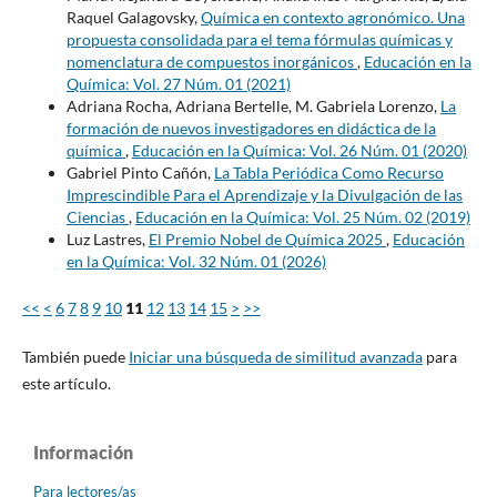
Raquel Galagovsky,
Química en contexto agronómico. Una
propuesta consolidada para el tema fórmulas químicas y
nomenclatura de compuestos inorgánicos
,
Educación en la
Química: Vol. 27 Núm. 01 (2021)
Adriana Rocha, Adriana Bertelle, M. Gabriela Lorenzo,
La
formación de nuevos investigadores en didáctica de la
química
,
Educación en la Química: Vol. 26 Núm. 01 (2020)
Gabriel Pinto Cañón,
La Tabla Periódica Como Recurso
Imprescindible Para el Aprendizaje y la Divulgación de las
Ciencias
,
Educación en la Química: Vol. 25 Núm. 02 (2019)
Luz Lastres,
El Premio Nobel de Química 2025
,
Educación
en la Química: Vol. 32 Núm. 01 (2026)
<<
<
6
7
8
9
10
11
12
13
14
15
>
>>
También puede
Iniciar una búsqueda de similitud avanzada
para
este artículo.
Información
Para lectores/as