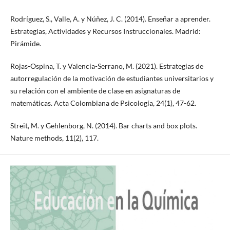
Rodríguez, S., Valle, A. y Núñez, J. C. (2014). Enseñar a aprender.
Estrategias, Actividades y Recursos Instruccionales. Madrid:
Pirámide.
Rojas-Ospina, T. y Valencia-Serrano, M. (2021). Estrategias de
autorregulación de la motivación de estudiantes universitarios y
su relación con el ambiente de clase en asignaturas de
matemáticas. Acta Colombiana de Psicología, 24(1), 47-62.
Streit, M. y Gehlenborg, N. (2014). Bar charts and box plots.
Nature methods, 11(2), 117.