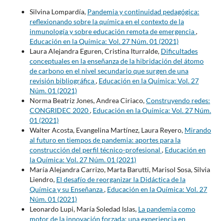
Silvina Lompardía,
Pandemia y continuidad pedagógica:
reflexionando sobre la química en el contexto de la
inmunología y sobre educación remota de emergencia
,
Educación en la Química: Vol. 27 Núm. 01 (2021)
Laura Alejandra Eguren, Cristina Iturralde,
Dificultades
conceptuales en la enseñanza de la hibridación del átomo
de carbono en el nivel secundario que surgen de una
revisión bibliográfica
,
Educación en la Química: Vol. 27
Núm. 01 (2021)
Norma Beatriz Jones, Andrea Ciriaco,
Construyendo redes:
CONGRIDEC 2020
,
Educación en la Química: Vol. 27 Núm.
01 (2021)
Walter Acosta, Evangelina Martínez, Laura Reyero,
Mirando
al futuro en tiempos de pandemia: aportes para la
construcción del perfil técnico-profesional
,
Educación en
la Química: Vol. 27 Núm. 01 (2021)
María Alejandra Carrizo, Marta Barutti, Marisol Sosa, Silvia
Liendro,
El desafío de reorganizar la Didáctica de la
Química y su Enseñanza
,
Educación en la Química: Vol. 27
Núm. 01 (2021)
Leonardo Lupi, María Soledad Islas,
La pandemia como
motor de la innovación forzada: una experiencia en