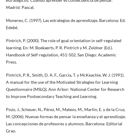
estratégicos: Cuando aprender es consecuencia de pensar.
Madrid: Pascal.
Monereo, C. (1997). Las estrategias de aprendizaje. Barcelona: Ed.
Edebé.
Pintrich, P. (2000). The role of goal orientation in self-regulated
learning. En: M. Boekaerts, P. R. Pintrich y M. Zeidner (Ed.).
Handbook of Self-regulation, 451-502. San Diego: Academic
Press.
Pintrich, P. R., Smith, D. A. F., Garcia, T. y McKeachie, W. J. (1991).
A manual for the use of the Motivated Strategies for Learning
Questionnaire (MSLQ). Ann Arbor: National Center for Research
to Improve Postsecondary Teaching and Learning.
Pozo, J., Scheuer, N., Pérez, M., Mateos, M., Martin, E. y de la Cruz,
M. (2006). Nuevas formas de pensar la enseñanza y el aprendizaje.
Las concepciones de profesores y alumnos. Barcelona: Editorial
Grao.