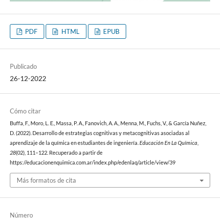
PDF
HTML
EPUB
Publicado
26-12-2022
Cómo citar
Buffa, F., Moro, L. E., Massa, P. A., Fanovich, A. A., Menna, M., Fuchs, V., & García Nuñez,
D. (2022). Desarrollo de estrategias cognitivas y metacognitivas asociadas al
aprendizaje de la química en estudiantes de ingeniería.
Educación En La Química
,
28
(02), 111–122. Recuperado a partir de
https://educacionenquimica.com.ar/index.php/edenlaq/article/view/39
Más formatos de cita
Número