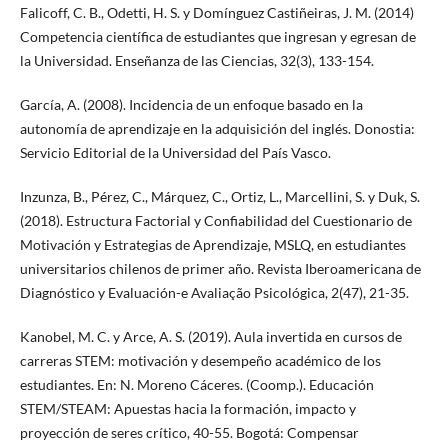
Falicoff, C. B., Odetti, H. S. y Domínguez Castiñeiras, J. M. (2014)
Competencia científica de estudiantes que ingresan y egresan de
la Universidad. Enseñanza de las Ciencias, 32(3), 133-154.
García, A. (2008). Incidencia de un enfoque basado en la
autonomía de aprendizaje en la adquisición del inglés. Donostia:
Servicio Editorial de la Universidad del País Vasco.
Inzunza, B., Pérez, C., Márquez, C., Ortiz, L., Marcellini, S. y Duk, S.
(2018). Estructura Factorial y Confiabilidad del Cuestionario de
Motivación y Estrategias de Aprendizaje, MSLQ, en estudiantes
universitarios chilenos de primer año. Revista Iberoamericana de
Diagnóstico y Evaluación-e Avaliação Psicológica, 2(47), 21-35.
Kanobel, M. C. y Arce, A. S. (2019). Aula invertida en cursos de
carreras STEM: motivación y desempeño académico de los
estudiantes. En: N. Moreno Cáceres. (Coomp.). Educación
STEM/STEAM: Apuestas hacia la formación, impacto y
proyección de seres crítico, 40-55. Bogotá: Compensar