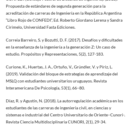
Propuesta de estándares de segunda generación para la
acreditación de carreras de Ingeniería en la República Argentina
“Libro Rojo de CONFEDI”, Ed. Roberto Giordano Lerena y Sandra
Cirimelo, Universidad Fasta Ediciones.
Correia Barreiro, S. y Bozuttí, D. F. (2017). Desafíos y dificultades
en la enseñanza de la ingeniería a la generación Z: Un caso de
estudio. Propósitos y Representaciones, 5(2), 127-183.
Curione, K., Huertas, J. A., Ortuño, V., Gründler, V. y Píriz, L.
(2019). Validación del bloque de estrategias de aprendizaje del
MSLQ con estudiantes universitarios uruguayos. Revista
Interamericana De Psicología, 53(1), 66–80.
Díaz, R. y Agustín, N. (2018). La autorregulación académica en los
estudiantes de las carreras de ingeniería civil, en ciencias y
sistemas e industrial del Centro Universitario de Oriente–Cunori-.
Revista Ciencia Multidisciplinaria CUNORI, 2(1), 29-34.