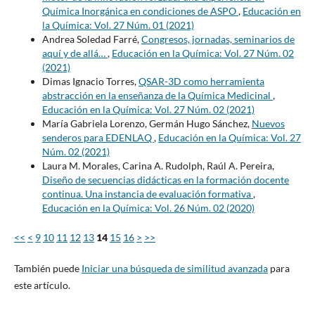
Química Inorgánica en condiciones de ASPO
,
Educación en
la Química: Vol. 27 Núm. 01 (2021)
Andrea Soledad Farré,
Congresos, jornadas, seminarios de
aquí y de allá…
,
Educación en la Química: Vol. 27 Núm. 02
(2021)
Dimas Ignacio Torres,
QSAR-3D como herramienta
abstracción en la enseñanza de la Química Medicinal
,
Educación en la Química: Vol. 27 Núm. 02 (2021)
María Gabriela Lorenzo, Germán Hugo Sánchez,
Nuevos
senderos para EDENLAQ
,
Educación en la Química: Vol. 27
Núm. 02 (2021)
Laura M. Morales, Carina A. Rudolph, Raúl A. Pereira,
Diseño de secuencias didácticas en la formación docente
continua. Una instancia de evaluación formativa
,
Educación en la Química: Vol. 26 Núm. 02 (2020)
<<
<
9
10
11
12
13
14
15
16
>
>>
También puede
Iniciar una búsqueda de similitud avanzada
para
este artículo.