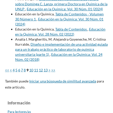
sobre Dominga C. Lanza, primera Doctora en Química de la
UNLP
,
Educación en la Química: Vol. 30 Núm. 01 (2024)
Educación en la Química,
Tabla de Contenidos - Volumen
30 Número 1
,
Educación en la Química: Vol. 30 Núm. 01
(2024)
Educación en la Química,
Tabla de Contenidos
,
Educación
en la Química: Vol. 28 Núm. 02 (2022)
Analía I. Margheritis, M. Alejandra Goyeneche, M. Cristina
Iturralde,
Diseño e implementación de una actividad guiada
para un trabajo práctico de laboratorio de química
universitaria (parte 1)
,
Educación en la Química: Vol. 24
Núm. 02 (2018)
<<
<
4
5
6
7
8
9
10
11
12
13
>
>>
También puede
Iniciar una búsqueda de similitud avanzada
para
este artículo.
Información
Para lectores/as