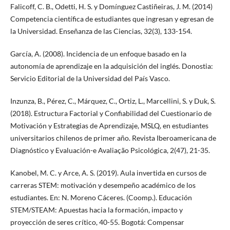
Falicoff, C. B., Odetti, H. S. y Domínguez Castiñeiras, J. M. (2014)
Competencia científica de estudiantes que ingresan y egresan de
la Universidad. Enseñanza de las Ciencias, 32(3), 133-154.
García, A. (2008). Incidencia de un enfoque basado en la
autonomía de aprendizaje en la adquisición del inglés. Donostia:
Servicio Editorial de la Universidad del País Vasco.
Inzunza, B., Pérez, C., Márquez, C., Ortiz, L., Marcellini, S. y Duk, S.
(2018). Estructura Factorial y Confiabilidad del Cuestionario de
Motivación y Estrategias de Aprendizaje, MSLQ, en estudiantes
universitarios chilenos de primer año. Revista Iberoamericana de
Diagnóstico y Evaluación-e Avaliação Psicológica, 2(47), 21-35.
Kanobel, M. C. y Arce, A. S. (2019). Aula invertida en cursos de
carreras STEM: motivación y desempeño académico de los
estudiantes. En: N. Moreno Cáceres. (Coomp.). Educación
STEM/STEAM: Apuestas hacia la formación, impacto y
proyección de seres crítico, 40-55. Bogotá: Compensar