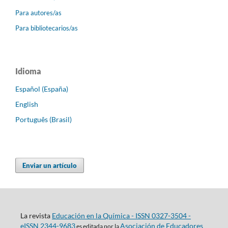
Para autores/as
Para bibliotecarios/as
Idioma
Español (España)
English
Português (Brasil)
Enviar un artículo
La revista
Educación en la Química - ISSN 0327-3504 -
eISSN 2344-9683
Asociación de Educadores
es editada por la