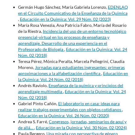
Germán Hugo Sánchez, María Gabriela Lorenzo,
EDENLAQ
en el Circuito Comunicativo de la Enseñanza de la Química
,
Educación en la Química: Vol. 29 Núm. 02 (2023)
María Rosa Venezia, Ana Patricia Fabro, María del Rosario
de la Riestra,
Incidencia del uso de un entorno tecnológico
presencial-virtual en los procesos de enseñanza y
aprendizaje. Desarrollo de una experiencia en el
Profesorado de Biología
,
Educación en la Química: Vol. 24
Núm. 02 (2018)
Teresa Pérez, Mónica Peralta, Marcela Pellegrini, Claudia
Moreno,
Jornadas para estudiantes ingresantes: primeras
aproximaciones a la alfabetización científica
,
Educación en
la Química: Vol. 24 Núm. 02 (2018)
Andrés Raviolo,
Enseñanza de la química y principios del
aprendizaje multimedia
,
Educación en la Química: Vol. 24
Núm. 02 (2018)
Gabriel Pinto Cañón,
El laboratorio en casa: ideas para
realizar trabajos experimentales con objetos cotidianos
,
Educación en la Química: Vol. 26 Núm. 02 (2020)
Andrea S. Farré,
Congresos, jornadas, seminarios de aquí y
de allá…
,
Educación en la Química: Vol. 30 Núm. 02 (2024)
Paula Bergero,
Una mirada con perspectiva de género