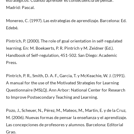
estratégicos: Cuando aprender es consecuencia de pensar.
Madrid: Pascal.
Monereo, C. (1997). Las estrategias de aprendizaje. Barcelona: Ed.
Edebé.
Pintrich, P. (2000). The role of goal orientation in self-regulated
learning. En: M. Boekaerts, P. R. Pintrich y M. Zeidner (Ed.).
Handbook of Self-regulation, 451-502. San Diego: Academic
Press.
Pintrich, P. R., Smith, D. A. F., Garcia, T. y McKeachie, W. J. (1991).
A manual for the use of the Motivated Strategies for Learning
Questionnaire (MSLQ). Ann Arbor: National Center for Research
to Improve Postsecondary Teaching and Learning.
Pozo, J., Scheuer, N., Pérez, M., Mateos, M., Martin, E. y de la Cruz,
M. (2006). Nuevas formas de pensar la enseñanza y el aprendizaje.
Las concepciones de profesores y alumnos. Barcelona: Editorial
Grao.