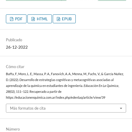
PDF
HTML
EPUB
Publicado
26-12-2022
Cómo citar
Buffa, F., Moro, L. E., Massa, P. A., Fanovich, A. A., Menna, M., Fuchs, V., & García Nuñez,
D. (2022). Desarrollo de estrategias cognitivas y metacognitivas asociadas al
aprendizaje de la química en estudiantes de ingeniería.
Educación En La Química
,
28
(02), 111–122. Recuperado a partir de
https://educacionenquimica.com.ar/index.php/edenlaq/article/view/39
Más formatos de cita
Número