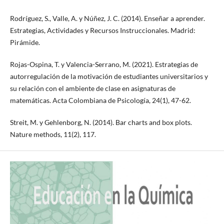
Rodríguez, S., Valle, A. y Núñez, J. C. (2014). Enseñar a aprender.
Estrategias, Actividades y Recursos Instruccionales. Madrid:
Pirámide.
Rojas-Ospina, T. y Valencia-Serrano, M. (2021). Estrategias de
autorregulación de la motivación de estudiantes universitarios y
su relación con el ambiente de clase en asignaturas de
matemáticas. Acta Colombiana de Psicología, 24(1), 47-62.
Streit, M. y Gehlenborg, N. (2014). Bar charts and box plots.
Nature methods, 11(2), 117.