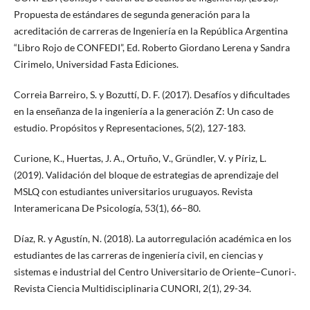
Propuesta de estándares de segunda generación para la
acreditación de carreras de Ingeniería en la República Argentina
“Libro Rojo de CONFEDI”, Ed. Roberto Giordano Lerena y Sandra
Cirimelo, Universidad Fasta Ediciones.
Correia Barreiro, S. y Bozuttí, D. F. (2017). Desafíos y dificultades
en la enseñanza de la ingeniería a la generación Z: Un caso de
estudio. Propósitos y Representaciones, 5(2), 127-183.
Curione, K., Huertas, J. A., Ortuño, V., Gründler, V. y Píriz, L.
(2019). Validación del bloque de estrategias de aprendizaje del
MSLQ con estudiantes universitarios uruguayos. Revista
Interamericana De Psicología, 53(1), 66–80.
Díaz, R. y Agustín, N. (2018). La autorregulación académica en los
estudiantes de las carreras de ingeniería civil, en ciencias y
sistemas e industrial del Centro Universitario de Oriente–Cunori-.
Revista Ciencia Multidisciplinaria CUNORI, 2(1), 29-34.