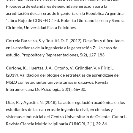
Propuesta de estándares de segunda generación para la
acreditación de carreras de Ingeniería en la República Argentina
“Libro Rojo de CONFEDI”, Ed. Roberto Giordano Lerena y Sandra
Cirimelo, Universidad Fasta Ediciones.
Correia Barreiro, S. y Bozuttí, D. F. (2017). Desafíos y dificultades
en la enseñanza de la ingeniería a la generación Z: Un caso de
estudio. Propósitos y Representaciones, 5(2), 127-183.
Curione, K., Huertas, J. A., Ortuño, V., Gründler, V. y Píriz, L.
(2019). Validación del bloque de estrategias de aprendizaje del
MSLQ con estudiantes universitarios uruguayos. Revista
Interamericana De Psicología, 53(1), 66–80.
Díaz, R. y Agustín, N. (2018). La autorregulación académica en los
estudiantes de las carreras de ingeniería civil, en ciencias y
sistemas e industrial del Centro Universitario de Oriente–Cunori-.
Revista Ciencia Multidisciplinaria CUNORI, 2(1), 29-34.