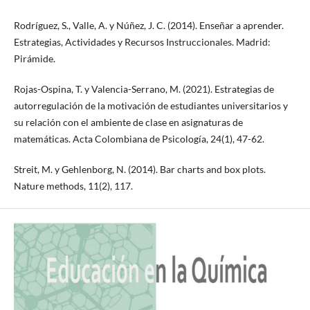
Rodríguez, S., Valle, A. y Núñez, J. C. (2014). Enseñar a aprender.
Estrategias, Actividades y Recursos Instruccionales. Madrid:
Pirámide.
Rojas-Ospina, T. y Valencia-Serrano, M. (2021). Estrategias de
autorregulación de la motivación de estudiantes universitarios y
su relación con el ambiente de clase en asignaturas de
matemáticas. Acta Colombiana de Psicología, 24(1), 47-62.
Streit, M. y Gehlenborg, N. (2014). Bar charts and box plots.
Nature methods, 11(2), 117.