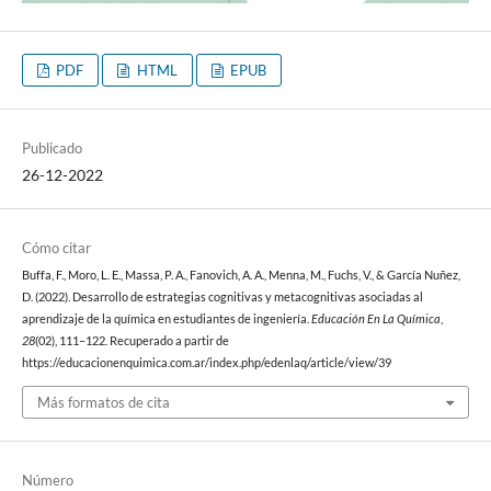
PDF
HTML
EPUB
Publicado
26-12-2022
Cómo citar
Buffa, F., Moro, L. E., Massa, P. A., Fanovich, A. A., Menna, M., Fuchs, V., & García Nuñez,
D. (2022). Desarrollo de estrategias cognitivas y metacognitivas asociadas al
aprendizaje de la química en estudiantes de ingeniería.
Educación En La Química
,
28
(02), 111–122. Recuperado a partir de
https://educacionenquimica.com.ar/index.php/edenlaq/article/view/39
Más formatos de cita
Número