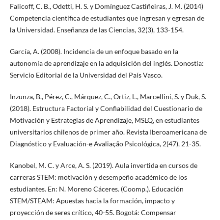
Falicoff, C. B., Odetti, H. S. y Domínguez Castiñeiras, J. M. (2014)
Competencia científica de estudiantes que ingresan y egresan de
la Universidad. Enseñanza de las Ciencias, 32(3), 133-154.
García, A. (2008). Incidencia de un enfoque basado en la
autonomía de aprendizaje en la adquisición del inglés. Donostia:
Servicio Editorial de la Universidad del País Vasco.
Inzunza, B., Pérez, C., Márquez, C., Ortiz, L., Marcellini, S. y Duk, S.
(2018). Estructura Factorial y Confiabilidad del Cuestionario de
Motivación y Estrategias de Aprendizaje, MSLQ, en estudiantes
universitarios chilenos de primer año. Revista Iberoamericana de
Diagnóstico y Evaluación-e Avaliação Psicológica, 2(47), 21-35.
Kanobel, M. C. y Arce, A. S. (2019). Aula invertida en cursos de
carreras STEM: motivación y desempeño académico de los
estudiantes. En: N. Moreno Cáceres. (Coomp.). Educación
STEM/STEAM: Apuestas hacia la formación, impacto y
proyección de seres crítico, 40-55. Bogotá: Compensar