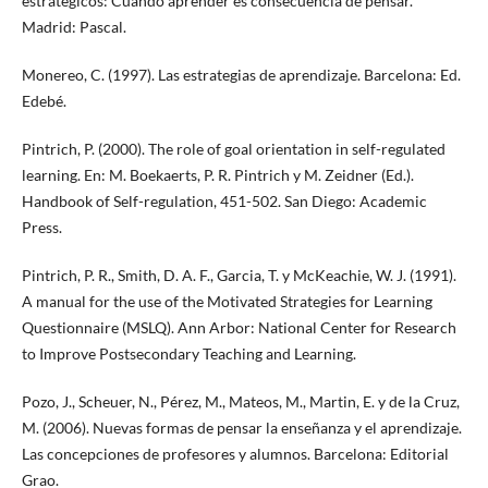
estratégicos: Cuando aprender es consecuencia de pensar.
Madrid: Pascal.
Monereo, C. (1997). Las estrategias de aprendizaje. Barcelona: Ed.
Edebé.
Pintrich, P. (2000). The role of goal orientation in self-regulated
learning. En: M. Boekaerts, P. R. Pintrich y M. Zeidner (Ed.).
Handbook of Self-regulation, 451-502. San Diego: Academic
Press.
Pintrich, P. R., Smith, D. A. F., Garcia, T. y McKeachie, W. J. (1991).
A manual for the use of the Motivated Strategies for Learning
Questionnaire (MSLQ). Ann Arbor: National Center for Research
to Improve Postsecondary Teaching and Learning.
Pozo, J., Scheuer, N., Pérez, M., Mateos, M., Martin, E. y de la Cruz,
M. (2006). Nuevas formas de pensar la enseñanza y el aprendizaje.
Las concepciones de profesores y alumnos. Barcelona: Editorial
Grao.