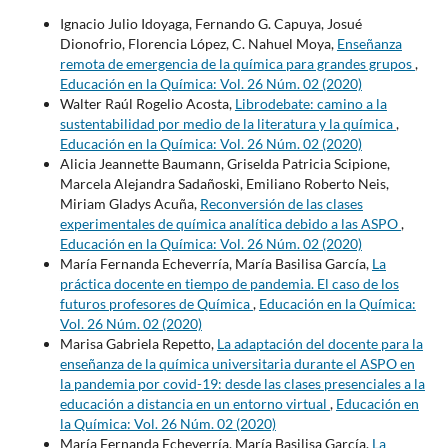
Ignacio Julio Idoyaga, Fernando G. Capuya, Josué
Dionofrio, Florencia López, C. Nahuel Moya,
Enseñanza
remota de emergencia de la química para grandes grupos
,
Educación en la Química: Vol. 26 Núm. 02 (2020)
Walter Raúl Rogelio Acosta,
Librodebate: camino a la
sustentabilidad por medio de la literatura y la química
,
Educación en la Química: Vol. 26 Núm. 02 (2020)
Alicia Jeannette Baumann, Griselda Patricia Scipione,
Marcela Alejandra Sadañoski, Emiliano Roberto Neis,
Miriam Gladys Acuña,
Reconversión de las clases
experimentales de química analítica debido a las ASPO
,
Educación en la Química: Vol. 26 Núm. 02 (2020)
María Fernanda Echeverría, María Basilisa García,
La
práctica docente en tiempo de pandemia. El caso de los
futuros profesores de Química
,
Educación en la Química:
Vol. 26 Núm. 02 (2020)
Marisa Gabriela Repetto,
La adaptación del docente para la
enseñanza de la química universitaria durante el ASPO en
la pandemia por covid-19: desde las clases presenciales a la
educación a distancia en un entorno virtual
,
Educación en
la Química: Vol. 26 Núm. 02 (2020)
María Fernanda Echeverría, María Basilisa García,
La