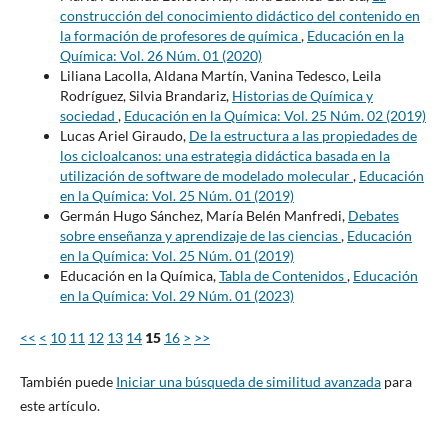
construcción del conocimiento didáctico del contenido en
la formación de profesores de química
,
Educación en la
Química: Vol. 26 Núm. 01 (2020)
Liliana Lacolla, Aldana Martín, Vanina Tedesco, Leila
Rodríguez, Silvia Brandariz,
Historias de Química y
sociedad
,
Educación en la Química: Vol. 25 Núm. 02 (2019)
Lucas Ariel Giraudo,
De la estructura a las propiedades de
los cicloalcanos: una estrategia didáctica basada en la
utilización de software de modelado molecular
,
Educación
en la Química: Vol. 25 Núm. 01 (2019)
Germán Hugo Sánchez, María Belén Manfredi,
Debates
sobre enseñanza y aprendizaje de las ciencias
,
Educación
en la Química: Vol. 25 Núm. 01 (2019)
Educación en la Química,
Tabla de Contenidos
,
Educación
en la Química: Vol. 29 Núm. 01 (2023)
<<
<
10
11
12
13
14
15
16
>
>>
También puede
Iniciar una búsqueda de similitud avanzada
para
este artículo.