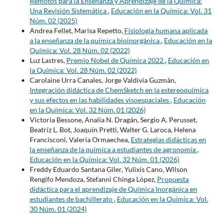
Remotos para la Enseñanza y Aprendizaje de la Química:
Una Revisión Sistemática
,
Educación en la Química: Vol. 31
Núm. 02 (2025)
Andrea Fellet, Marisa Repetto,
Fisiología humana aplicada
a la enseñanza de la química bioinorgánica
,
Educación en la
Química: Vol. 28 Núm. 02 (2022)
Luz Lastres,
Premio Nobel de Química 2022
,
Educación en
la Química: Vol. 28 Núm. 02 (2022)
Carolaine Urra Canales, Jorge Valdivia Guzmán,
Integración didáctica de ChemSketch en la estereoquímica
y sus efectos en las habilidades visoespaciales
,
Educación
en la Química: Vol. 32 Núm. 01 (2026)
Victoria Bessone, Analía N. Dragán, Sergio A. Perusset,
Beatríz L. Bot, Joaquín Pretti, Walter G. Laroca, Helena
Francisconi, Valeria Ormaechea,
Estrategias didácticas en
la enseñanza de la química a estudiantes de agronomía
,
Educación en la Química: Vol. 32 Núm. 01 (2026)
Freddy Eduardo Santana Giler, Yulixis Cano, Wilson
Rengifo Mendoza, Stefanni Chinga López,
Propuesta
didáctica para el aprendizaje de Química Inorgánica en
estudiantes de bachillerato
,
Educación en la Química: Vol.
30 Núm. 01 (2024)