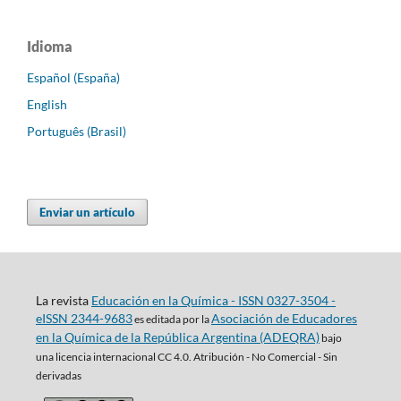
Idioma
Español (España)
English
Português (Brasil)
Enviar un artículo
La revista
Educación en la Química - ISSN 0327-3504 -
eISSN 2344-9683
Asociación de Educadores
es editada por la
en la Química de la República Argentina (ADEQRA)
bajo
una
licencia internacional CC 4.0. Atribución - No Comercial - Sin
derivadas