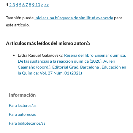
1
2
3
4
5
6
7
8
9
10
>
>>
También puede
Iniciar una búsqueda de similitud avanzada
para
este artículo.
Artículos más leídos del mismo autor/a
Lydia Raquel Galagovsky,
Reseña del libro Enseñar química.
De las sustancias a la reacción química (2020). Aureli
Caamaño (coord.), Editorial Graó, Barcelona
,
Educación en
la Química: Vol. 27 Núm. 01 (2021)
Información
Para lectores/as
Para autores/as
Para bibliotecarios/as