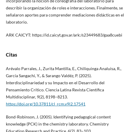
incorporando la noción de coreografía del laboratorio para
describir la organización de roles e interacciones. Finalmente, se
señalaron aportes para comprender mediaciones didácticas en el
laboratorio.
ARK CAICYT: https://id.caicyt.gov.ar/ark:/s23449683/gaa8cuebi
Citas
Arévalo Parrales, J., Zurita Mantilla, E., Chiliquinga Analuisa, R.,
García Sangachi, Y., & Sarango Valdéz, P. (2025).
Interdisciplinariedad y su Impacto en el Desarrollo del
Pensamiento Crítico. Ciencia Latina Revista Científica
Multidisciplinar, 9(2), 8198–8213.
https://doi.org/10.37811/cl_rcm.v9i2.17541
Bond-Robinson, J. (2005). Identifying pedagogical content
knowledge (PCK) in the chemistry laboratory. Chemistry
Education Research and Practice, 6(2), 83–103.