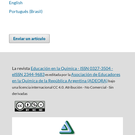
English
Português (Brasil)
Enviar un artículo
La revista
Educación en la Química - ISSN 0327-3504 -
eISSN 2344-9683
Asociación de Educadores
es editada por la
en la Química de la República Argentina (ADEQRA)
bajo
una
licencia internacional CC 4.0. Atribución - No Comercial - Sin
derivadas