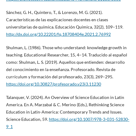
Sánchez, G. H., Quintero, T., & Lorenzo, M. G. (2021).
Características de las explicaciones docentes en clases
universitarias de química. Educación Química, 32(2), 109–119.
http://dx.doi.org/10.22201/fq.18708404e.2021.2.76992
Shulman, L. (1986). Those who understand: knowledge growth in
teaching. Educational Researcher, 15, 4–14. Traducido al español
como: Shulman, L. S. (2019). Aquellos que entienden: desarrollo
del conocimiento en la enseñanza. Profesorado. Revista de
currículum y formación del profesorado, 23(3), 269–295.
https://doi.org/10.30827/profesorado.v23i3.11230
Talanquer, V. (2024). An Overview of Science Education in Latin
America. En A. Marzabal & C. Merino (Eds.), Rethinking Science
Education in Latin-America: Contemporary Trends and Issues.
Science Education, 59.
https://doi.org/10.1007/978-3-031-52830-
9_1