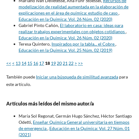
Mariano Iván Delletesse, Ana Fuhr Stoessel,
Recursos de
modelización de realidad aumentada en la elaboración de
explicaciones en el área de química: estudio de caso
,
Educación en la Química: Vol. 26 Núm. 02 (2020)
Gabriel Pinto Cañón,
El laboratorio en casa: ideas para
realizar trabajos experimentales con objetos cotidianos
,
Educación en la Química: Vol. 26 Núm. 02 (2020)
Teresa Quintero,
Inspirados por la tabla... el Cobre
,
Educación en la Química: Vol. 25 Núm. 02 (2019)
<<
<
13
14
15
16
17
18
19
20
21
22
>
>>
También puede
Iniciar una búsqueda de similitud avanzada
para
este artículo.
Artículos más leídos del mismo autor/a
María Sol Regonat, Germán Hugo Sánchez, Héctor Santiago
Odetti,
Enseñar Química General universitaria en tiempos
de emergencia
,
Educación en la Química: Vol. 27 Núm. 01
(2021)