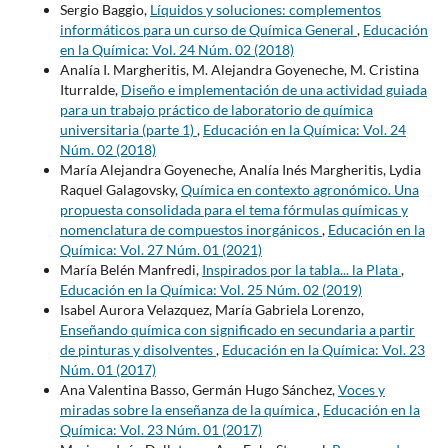
Sergio Baggio,
Líquidos y soluciones: complementos
informáticos para un curso de Química General
,
Educación
en la Química: Vol. 24 Núm. 02 (2018)
Analía I. Margheritis, M. Alejandra Goyeneche, M. Cristina
Iturralde,
Diseño e implementación de una actividad guiada
para un trabajo práctico de laboratorio de química
universitaria (parte 1)
,
Educación en la Química: Vol. 24
Núm. 02 (2018)
María Alejandra Goyeneche, Analía Inés Margheritis, Lydia
Raquel Galagovsky,
Química en contexto agronómico. Una
propuesta consolidada para el tema fórmulas químicas y
nomenclatura de compuestos inorgánicos
,
Educación en la
Química: Vol. 27 Núm. 01 (2021)
María Belén Manfredi,
Inspirados por la tabla... la Plata
,
Educación en la Química: Vol. 25 Núm. 02 (2019)
Isabel Aurora Velazquez, María Gabriela Lorenzo,
Enseñando química con significado en secundaria a partir
de pinturas y disolventes
,
Educación en la Química: Vol. 23
Núm. 01 (2017)
Ana Valentina Basso, Germán Hugo Sánchez,
Voces y
miradas sobre la enseñanza de la química
,
Educación en la
Química: Vol. 23 Núm. 01 (2017)