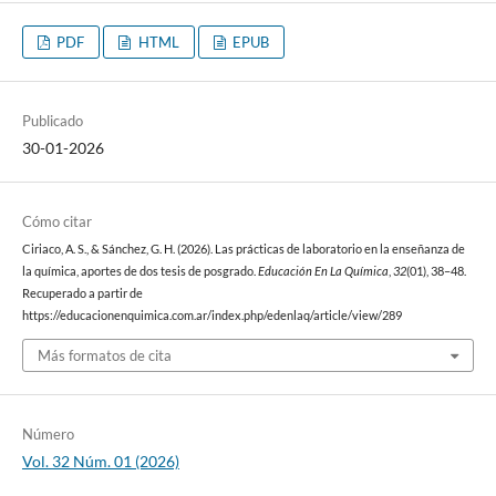
PDF
HTML
EPUB
Publicado
30-01-2026
Cómo citar
Ciriaco, A. S., & Sánchez, G. H. (2026). Las prácticas de laboratorio en la enseñanza de
la química, aportes de dos tesis de posgrado.
Educación En La Química
,
32
(01), 38–48.
Recuperado a partir de
https://educacionenquimica.com.ar/index.php/edenlaq/article/view/289
Más formatos de cita
Número
Vol. 32 Núm. 01 (2026)