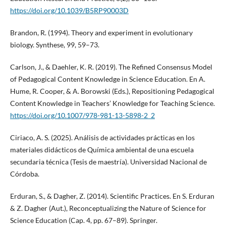
https://doi.org/10.1039/B5RP90003D
Brandon, R. (1994). Theory and experiment in evolutionary
biology. Synthese, 99, 59–73.
Carlson, J., & Daehler, K. R. (2019). The Refined Consensus Model
of Pedagogical Content Knowledge in Science Education. En A.
Hume, R. Cooper, & A. Borowski (Eds.), Repositioning Pedagogical
Content Knowledge in Teachers’ Knowledge for Teaching Science.
https://doi.org/10.1007/978-981-13-5898-2_2
Ciriaco, A. S. (2025). Análisis de actividades prácticas en los
materiales didácticos de Química ambiental de una escuela
secundaria técnica (Tesis de maestría). Universidad Nacional de
Córdoba.
Erduran, S., & Dagher, Z. (2014). Scientific Practices. En S. Erduran
& Z. Dagher (Aut.), Reconceptualizing the Nature of Science for
Science Education (Cap. 4, pp. 67–89). Springer.