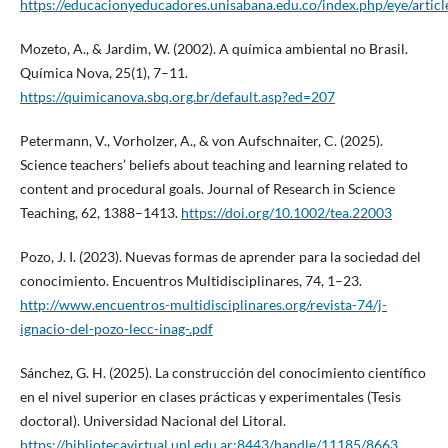
https://educacionyeducadores.unisabana.edu.co/index.php/eye/artic
Mozeto, A., & Jardim, W. (2002). A química ambiental no Brasil.
Química Nova, 25(1), 7–11.
https://quimicanova.sbq.org.br/default.asp?ed=207
Petermann, V., Vorholzer, A., & von Aufschnaiter, C. (2025).
Science teachers’ beliefs about teaching and learning related to
content and procedural goals. Journal of Research in Science
Teaching, 62, 1388–1413.
https://doi.org/10.1002/tea.22003
Pozo, J. I. (2023). Nuevas formas de aprender para la sociedad del
conocimiento. Encuentros Multidisciplinares, 74, 1–23.
http://www.encuentros-multidisciplinares.org/revista-74/j-
ignacio-del-pozo-lecc-inag-.pdf
Sánchez, G. H. (2025). La construcción del conocimiento científico
en el nivel superior en clases prácticas y experimentales (Tesis
doctoral). Universidad Nacional del Litoral.
https://bibliotecavirtual.unl.edu.ar:8443/handle/11185/8663