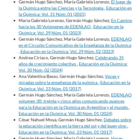
Germán Hugo Sánchez, María Gabriela Lorenzo,
El lugar de
la Química entre las Ciencias y la Tecnología
,
Educación en
la Química: Vol. 31 Núm. 01 (2025)
María Gabriela Lorenzo, Germán Hugo Sánchez,
En Camino
hacia los 30 Volúmenes de EDENLAQ
,
Educación en la
Química: Vol. 29 Núm. 01 (2023)
Germán Hugo Sánchez, María Gabriela Lorenzo,
EDENLAQ
en el Circuito Comunicativo de la Enseñanza de la Química
,
Educación en la Química: Vol. 29 Núm. 02 (2023)
Andrea Ciriaco, Germán Hugo Sánchez,
Celebrando 35
años de crecimiento colectivo
,
Educación en la Química:
Vol. 30 Núm. 02 (2024)
Ana Valentina Basso, Germán Hugo Sánchez,
Voces y
miradas sobre la enseñanza de la química
,
Educación en la
Química: Vol. 23 Núm. 01 (2017)
Germán Hugo Sánchez, María Gabriela Lorenzo,
EDENLAQ
volumen 30: treinta y cinco años comunicando avances
para la Educación en la Química en Argentina y el mundo
,
Educación en la Química: Vol. 30 Núm. 01 (2024)
César Nahuel Moya, Germán Hugo Sánchez,
Debates sobre
la educación científica en la tierra del sol y del buen vino
,
Educación en la Química: Vol. 23 Núm. 01 (2017)
Germán Hugo Sánchez, María Gabriela Lorenzo,
Hacer