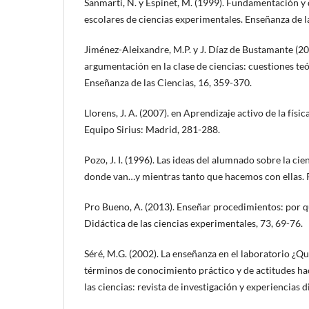
Sanmartí, N. y Espinet, M. (1999). Fundamentación y 
escolares de ciencias experimentales. Enseñanza de las
Jiménez-Aleixandre, M.P. y J. Díaz de Bustamante (20
argumentación en la clase de ciencias: cuestiones te
Enseñanza de las Ciencias, 16, 359-370.
Llorens, J. A. (2007). en Aprendizaje activo de la física
Equipo Sirius: Madrid, 281-288.
Pozo, J. I. (1996). Las ideas del alumnado sobre la cie
donde van…y mientras tanto que hacemos con ellas. R
Pro Bueno, A. (2013). Enseñar procedimientos: por q
Didáctica de las ciencias experimentales, 73, 69-76.
Séré, M.G. (2002). La enseñanza en el laboratorio ¿
términos de conocimiento práctico y de actitudes hac
las ciencias: revista de investigación y experiencias 