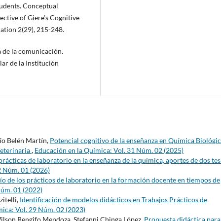
tudents. Conceptual
ctive of Giere’s Cognitive
ation 2(29), 215-248.
ía de la comunicación.
r de la Institución
cío Belén Martín,
Potencial cognitivo de la enseñanza en Química Biológic
Veterinaria
,
Educación en la Química: Vol. 31 Núm. 02 (2025)
prácticas de laboratorio en la enseñanza de la química, aportes de dos tes
2 Núm. 01 (2026)
fío de los prácticos de laboratorio en la formación docente en tiempos de
Núm. 01 (2022)
itelli,
Identificación de modelos didácticos en Trabajos Prácticos de
ica: Vol. 29 Núm. 02 (2023)
Wilson Rengifo Mendoza, Stefanni Chinga López,
Propuesta didáctica para