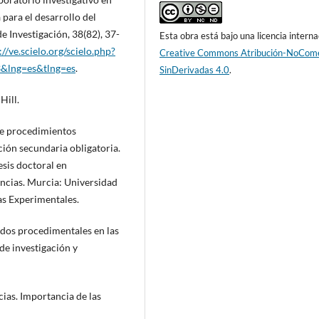
para el desarrollo del
e Investigación, 38(82), 37-
Esta obra está bajo una licencia interna
://ve.scielo.org/scielo.php?
Creative Commons Atribución-NoCome
&lng=es&tlng=es
.
SinDerivadas 4.0
.
Hill.
de procedimientos
ción secundaria obligatoria.
Tesis doctoral en
encias. Murcia: Universidad
as Experimentales.
idos procedimentales en las
 de investigación y
cias. Importancia de las