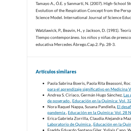
Tamayo A., Ó.E. y Sanmartí, N. (2007). High-School S
Evolution of the Respiration Concept from the Perspe
Science Model. International Journal of Science Educ
Watzlawick, P., Beavin, H., y Jackson, D. (1981). Teor
Tiempo contemporáneo. los niños y niñas de preescola
educativa Mercedes Ábrego.Cap.2. Pp. 28-3.
Artículos similares
Paola Sabrina Boeris, Paola Rita Beassoni, Ro
para el aprendizaje significativo en Medicina 
Andrea S. Ciriaco, Germán Hugo Sánchez,
Las 
de posgrado
,
Educación en la Química: Vol. 3
Nora Raquel Nappa, Susana Pandiella,
El desa
pandemia
,
Educación en la Química: Vol. 28 
Erica Gabriela Zorrilla, Claudia Alejandra Mazz
Laboratorio de Química
,
Educación en la Quím
Freddy Eduardo Santana Giler, Yulixis Cano, 