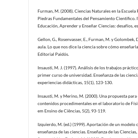
Furman, M. (2008). Ciencias Naturales en la Escuela
Piedras Fundamentales del Pensamiento Científico. 
Educación, Aprender y Enseñar Ciencias: desafíos, es
Gellon, G., Rosenvasser, E., Furman, M. y Golombek, D.
aula. Lo que nos dice la ciencia sobre cómo enseñarl
Editorial Paidós.
Insausti, M. J. (1997). Análisis de los trabajos prácti
primer curso de universidad. Enseñanza de las ciencia
experiencias didácticas, 15(1), 123-130.
Insausti, M. y Merino, M. (2000). Una propuesta para 
contenidos procedimentales en el laboratorio de Físi
em Ensino de Ciências, 5(2), 93-119.
Izquierdo, M. (ed.) (1999). Aportación de un modelo c
enseñanza de las ciencias. Enseñanza de las Ciencias,