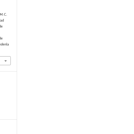
 M. C.
dad
de
a
de
edenla