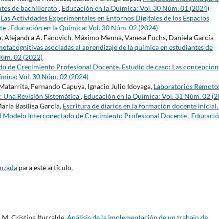
tes de bachillerato
,
Educación en la Química: Vol. 30 Núm. 01 (2024)
,
Las Actividades Experimentales en Entornos Digitales de los Espacios
nte
,
Educación en la Química: Vol. 30 Núm. 02 (2024)
sa, Alejandra A. Fanovich, Máximo Menna, Vanesa Fuchs, Daniela García
metacognitivas asociadas al aprendizaje de la química en estudiantes de
Núm. 02 (2022)
o de Crecimiento Profesional Docente. Estudio de caso: Las concepcion
ímica: Vol. 30 Núm. 02 (2024)
atarrita, Fernando Capuya, Ignacio Julio Idoyaga,
Laboratorios Remoto
: Una Revisión Sistemática
,
Educación en la Química: Vol. 31 Núm. 02 (2
aría Basilisa García,
Escritura de diarios en la formación docente inicial
del Modelo Interconectado de Crecimiento Profesional Docente
,
Educació
anzada
para este artículo.
 M. Cristina Iturralde,
Análisis de la implementación de un trabajo de