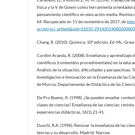
física y la V de Gowin como herramienta orientadora 
pensamiento científico en educación media. Revista d
64. Recuperado en 11 de noviembre de 2017, de
http
script=sci_arttext&pid=S1010-29142014000200003
Chang, R. (2010). Química, 10ª edición, Ed. Mc. Graw 
Cordón Aranda, R. (2008). Enseñanza y aprendizaje 
científicos (contenidos procedimentales) en la educa
Análisis de la situación, dificultades y perspectivas. 
Investigación e Innovación en la Enseñanza de las Ci
de Murcia, Departamento de Didáctica de las Cienci
De Pro Bueno, A. (1998). ¿Se pueden enseñar conten
clases de ciencias? Enseñanza de las ciencias: revista
experiencias didácticas, 16(1),21-41.
Duschl, R.A. (1996). Renovar la enseñanza de las cien
teorías y su desarrollo. Madrid: Narcea.