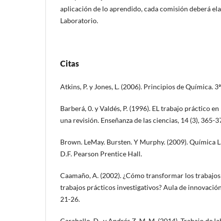
aplicación de lo aprendido, cada comisión deberá el
Laboratorio.
Citas
Atkins, P. y Jones, L. (2006). Principios de Química. 
Barberá, 0. y Valdés, P. (1996). EL trabajo práctico en
una revisión. Enseñanza de las ciencias, 14 (3), 365-3
Brown. LeMay. Bursten. Y Murphy. (2009). Química L
D.F. Pearson Prentice Hall.
Caamaño, A. (2002). ¿Cómo transformar los trabajos 
trabajos prácticos investigativos? Aula de innovació
21-26.
Caraballo, D., y Andrés Z, M. M. (2014). Trabajo de l