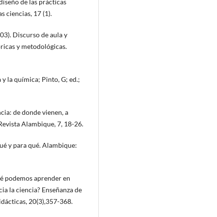
diseño de las prácticas
 ciencias, 17 (1).
03). Discurso de aula y
óricas y metodológicas.
 y la química; Pinto, G; ed.;
ncia: de donde vienen, a
evista Alambique, 7, 18-26.
ué y para qué. Alambique:
Qué podemos aprender en
ia la ciencia? Enseñanza de
didácticas, 20(3),357-368.