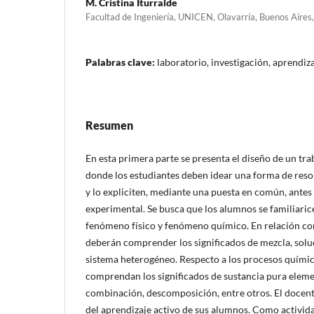
M. Cristina Iturralde
Facultad de Ingeniería, UNICEN, Olavarría, Buenos Aires,
Palabras clave:
laboratorio, investigación, aprendiza
Resumen
En esta primera parte se presenta el diseño de un tra
donde los estudiantes deben idear una forma de res
y lo expliciten, mediante una puesta en común, antes 
experimental. Se busca que los alumnos se familiaric
fenómeno físico y fenómeno químico. En relación con
deberán comprender los significados de mezcla, sol
sistema heterogéneo. Respecto a los procesos químic
comprendan los significados de sustancia pura elem
combinación, descomposición, entre otros. El docente
del aprendizaje activo de sus alumnos. Como activid