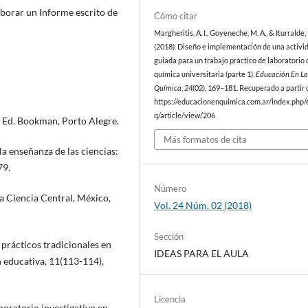
aborar un Informe escrito de
Cómo citar
Margheritis, A. I., Goyeneche, M. A., & Iturralde,
(2018). Diseño e implementación de una activi
guiada para un trabajo práctico de laboratorio 
química universitaria (parte 1).
Educación En L
Química
,
24
(02), 169–181. Recuperado a partir 
https://educacionenquimica.com.ar/index.php/
q/article/view/206
3ª Ed. Bookman, Porto Alegre.
Más formatos de cita
 la enseñanza de las ciencias:
79.
Número
a Ciencia Central, México,
Vol. 24 Núm. 02 (2018)
Sección
prácticos tradicionales en
IDEAS PARA EL AULA
n educativa, 11(113-114),
Licencia
aboratorio investigativo en