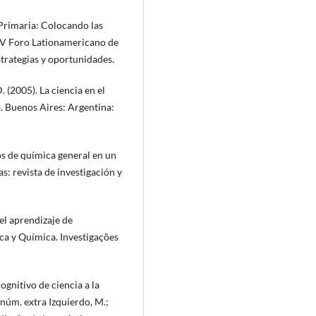
 Primaria: Colocando las
IV Foro Lationamericano de
trategias y oportunidades.
 (2005). La ciencia en el
a. Buenos Aires: Argentina:
cos de química general en un
s: revista de investigación y
el aprendizaje de
ca y Química. Investigações
ognitivo de ciencia a la
 núm. extra Izquierdo, M.;