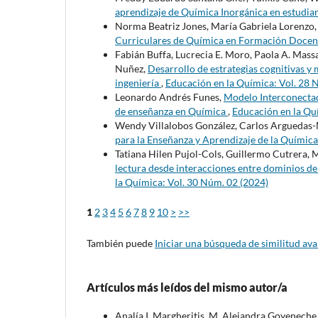
aprendizaje de Química Inorgánica en estudian
Norma Beatriz Jones, María Gabriela Lorenzo
Curriculares de Química en Formación Doce
Fabián Buffa, Lucrecia E. Moro, Paola A. Mas
Nuñez,
Desarrollo de estrategias cognitivas y 
ingeniería
,
Educación en la Química: Vol. 28 
Leonardo Andrés Funes,
Modelo Interconectad
de enseñanza en Química
,
Educación en la Qu
Wendy Villalobos González, Carlos Arguedas-M
para la Enseñanza y Aprendizaje de la Química
Tatiana Hilen Pujol-Cols, Guillermo Cutrera, M
lectura desde interacciones entre dominios 
la Química: Vol. 30 Núm. 02 (2024)
1
2
3
4
5
6
7
8
9
10
>
>>
También puede
Iniciar una búsqueda de similitud av
Artículos más leídos del mismo autor/a
Analía I. Margheritis, M. Alejandra Goyeneche,