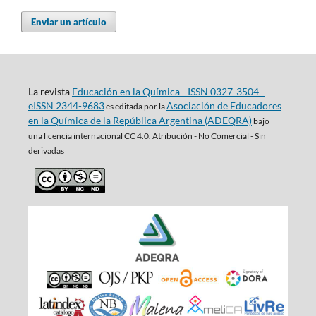
Enviar un artículo
La revista
Educación en la Química - ISSN 0327-3504 -
eISSN 2344-9683
Asociación de Educadores
es editada por la
en la Química de la República Argentina (ADEQRA)
bajo
una
licencia internacional CC 4.0. Atribución - No Comercial - Sin
derivadas