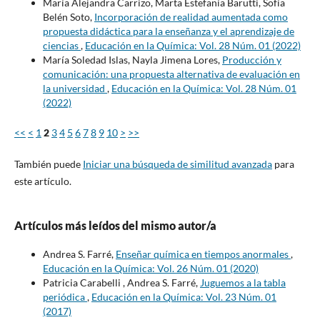
María Alejandra Carrizo, Marta Estefanía Barutti, Sofía
Belén Soto,
Incorporación de realidad aumentada como
propuesta didáctica para la enseñanza y el aprendizaje de
ciencias
,
Educación en la Química: Vol. 28 Núm. 01 (2022)
María Soledad Islas, Nayla Jimena Lores,
Producción y
comunicación: una propuesta alternativa de evaluación en
la universidad
,
Educación en la Química: Vol. 28 Núm. 01
(2022)
<<
<
1
2
3
4
5
6
7
8
9
10
>
>>
También puede
Iniciar una búsqueda de similitud avanzada
para
este artículo.
Artículos más leídos del mismo autor/a
Andrea S. Farré,
Enseñar química en tiempos anormales
,
Educación en la Química: Vol. 26 Núm. 01 (2020)
Patricia Carabelli , Andrea S. Farré,
Juguemos a la tabla
periódica
,
Educación en la Química: Vol. 23 Núm. 01
(2017)