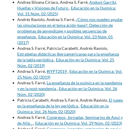
Andrea Silvana Ciriaco, Andrea S. Farré,
Andoni Garritz,
Huellas y Visiones de Futuro
,
Educación en la Química:
Vol. 31 Núm. 02 (2025)
Andrés Raviolo, Andrea S. Farré,
¿Cómo nos pueden ayudar
las simulaciones en el tema ácido-base?: Detección de
problemas de aprendizaje y posibles secuencias de
enseñanza
,
Educación en la Química: Vol. 23 Núm. 01
(2017)
Andrea S. Farré, Patricia Carabelli, Andrés Raviolo,
Estrategias didácticas Iberoamericanas para la enseñanza
de la tabla periódica
,
Educación en la Química: Vol. 25
Núm. 02 (2019)
Andrea S. Farré,
#IYPT2019
,
Educación en la Química: Vol.
25 Núm. 02 (2019)
Andrea S. Farré,
La enseñanza de la química en la pandemia
y en la post-pandemia
,
Educación en la Química: Vol. 26
Núm. 02 (2020)
Patricia Carabelli, Andrea S. Farré, Andrés Raviolo,
El juego
en la enseñanza de la ley periódica
,
Educación en la
Química: Vol. 26 Núm. 02 (2020)
Andrea S. Farré,
Congresos, Jornadas, Seminarios de Aquí y
de Allá…
,
Educación en la Química: Vol. 29 Núm. 02 (2023)
Andrea S. Farré,
Congresos, jornadas, seminarios de aquí y