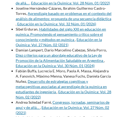
de allá…
,
Educación en la Química: Vol. 28 Núm. 01 (2022)
Joseline Hernández-Cázares, Ibrahim Guillermo Castro-
Torres,
Aprendizaje basado en problemas en el contexto del
análisis de alimentos: propuesta de una secuencia didáctica
,
Educación en la Química: Vol. 32 Núm. 01 (2026)
Sibel Erduran,
Habilidades del siglo XXI en educación en
química. Promoviendo el pensamiento crítico sobre el
conocimiento y métodos en química
,
Educación en la
Química: Vol. 27 Núm. 02 (2021)
Damian Lampert, Dario Marcelino Cabezas, Silvia Porro,
Diez criterios para un abordaje educativo de la Ley de
Promoción de la Alimentación Saludable en Argentina
,
Educación en la Química: Vol. 30 Núm. 01 (2024)
Fabián Buffa, Lucrecia E. Moro, Paola A. Massa, Alejandra
A. Fanovich, Máximo Menna, Vanesa Fuchs, Daniela García
Nuñez,
Desarrollo de estrategias cognitivas y
metacognitivas asociadas al aprendizaje de la química en
estudiantes de ingeniería
,
Educación en la Química: Vol. 28
Núm. 02 (2022)
Andrea Soledad Farré,
Congresos, jornadas, seminarios de
aquí y de allá…
,
Educación en la Química: Vol. 27 Núm. 02
(2021)