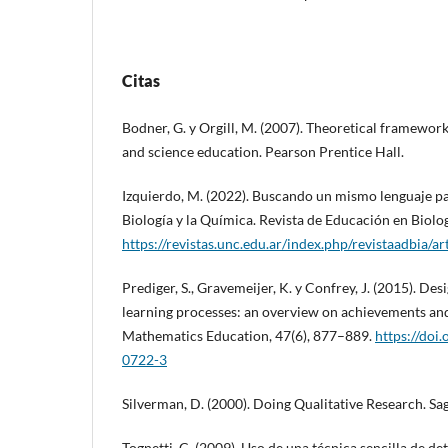
Citas
Bodner, G. y Orgill, M. (2007). Theoretical framework
and science education. Pearson Prentice Hall.
Izquierdo, M. (2022). Buscando un mismo lenguaje pa
Biología y la Química. Revista de Educación en Biolog
https://revistas.unc.edu.ar/index.php/revistaadbia/a
Prediger, S., Gravemeijer, K. y Confrey, J. (2015). De
learning processes: an overview on achievements a
Mathematics Education, 47(6), 877–889.
https://doi
0722-3
Silverman, D. (2000). Doing Qualitative Research. Sa
Tognetti, C. (2009). Uso de una técnica sencilla de 