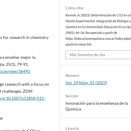
Cómo citar
Raviolo, A. (2023). Determinación de CO2 en u
Diseño Experimental. Integración de Biología 
Química en la Universidad.
Educación En La Qu
29
(01), 44–56. Recuperado a partir de
s for research in chemistry
https://educacionenquimica.com.ar/index.php/
q/article/view/145
Más formatos de cita
ra enseñar mejor la
ía, 25(1), 79-91.
rticle/view/36491
Número
Vol. 29 Núm. 01 (2023)
sign research with a focus on
nd challenges. ZDM
Sección
.org/10.1007/s11858-015-
Innovación para la enseñanza de la
Química
ge
Licencia
determinación de CO2 en