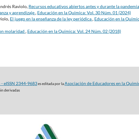
Andrés Raviolo,
Recursos educativos abiertos antes y durante la pandemia
ñanza y aprendizaje
,
Educación en la Química: Vol. 30 Núm. 01 (2024)
violo,
El juego en la enseñanza de la ley periódica
,
Educación en la Químic
on molaridad
,
Educación en la Química: Vol. 24 Núm. 02 (2018)
4 - eISSN 2344-9683
Asociación de Educadores en la Quími
es editada por la
Sin derivadas