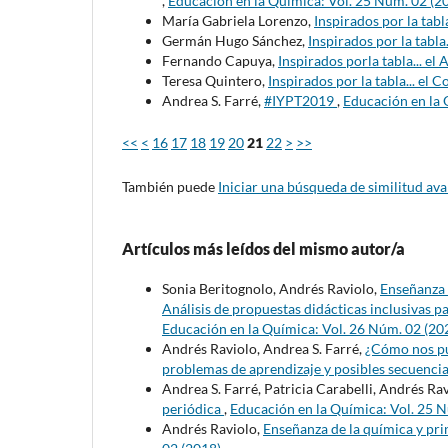
,
Educación en la Química: Vol. 25 Núm. 02 (2
María Gabriela Lorenzo,
Inspirados por la tab
Germán Hugo Sánchez,
Inspirados por la tabla
Fernando Capuya,
Inspirados porla tabla... el
Teresa Quintero,
Inspirados por la tabla... el 
Andrea S. Farré,
#IYPT2019
,
Educación en la 
<<
<
16
17
18
19
20
21
22
>
>>
También puede
Iniciar una búsqueda de similitud av
Artículos más leídos del mismo autor/a
Sonia Beritognolo, Andrés Raviolo,
Enseñanza 
Análisis de propuestas didácticas inclusivas p
Educación en la Química: Vol. 26 Núm. 02 (20
Andrés Raviolo, Andrea S. Farré,
¿Cómo nos pu
problemas de aprendizaje y posibles secuenci
Andrea S. Farré, Patricia Carabelli, Andrés Ra
periódica
,
Educación en la Química: Vol. 25 
Andrés Raviolo,
Enseñanza de la química y pri