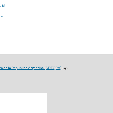
. El
a:
ca de la República Argentina (ADEQRA)
bajo