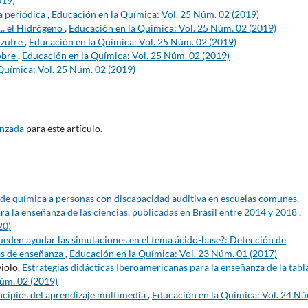
019)
la periódica
,
Educación en la Química: Vol. 25 Núm. 02 (2019)
... el Hidrógeno
,
Educación en la Química: Vol. 25 Núm. 02 (2019)
 Azufre
,
Educación en la Química: Vol. 25 Núm. 02 (2019)
Cobre
,
Educación en la Química: Vol. 25 Núm. 02 (2019)
Química: Vol. 25 Núm. 02 (2019)
anzada
para este artículo.
de química a personas con discapacidad auditiva en escuelas comunes.
ara la enseñanza de las ciencias, publicadas en Brasil entre 2014 y 2018
,
20)
eden ayudar las simulaciones en el tema ácido-base?: Detección de
as de enseñanza
,
Educación en la Química: Vol. 23 Núm. 01 (2017)
violo,
Estrategias didácticas Iberoamericanas para la enseñanza de la tabl
Núm. 02 (2019)
ncipios del aprendizaje multimedia
,
Educación en la Química: Vol. 24 N