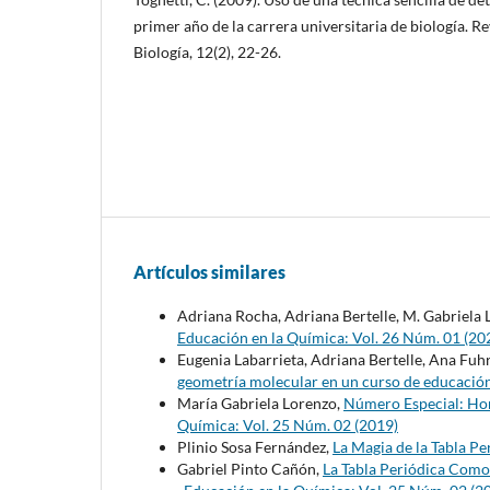
primer año de la carrera universitaria de biología. R
Biología, 12(2), 22-26.
Artículos similares
Adriana Rocha, Adriana Bertelle, M. Gabriela
Educación en la Química: Vol. 26 Núm. 01 (20
Eugenia Labarrieta, Adriana Bertelle, Ana Fuhr
geometría molecular en un curso de educació
María Gabriela Lorenzo,
Número Especial: Hom
Química: Vol. 25 Núm. 02 (2019)
Plinio Sosa Fernández,
La Magia de la Tabla P
Gabriel Pinto Cañón,
La Tabla Periódica Como 