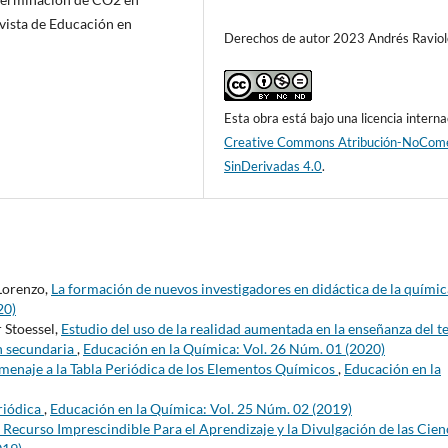
evista de Educación en
Derechos de autor 2023 Andrés Raviol
Esta obra está bajo una licencia interna
Creative Commons Atribución-NoCome
SinDerivadas 4.0
.
 Lorenzo,
La formación de nuevos investigadores en didáctica de la quími
20)
 Stoessel,
Estudio del uso de la realidad aumentada en la enseñanza del 
n secundaria
,
Educación en la Química: Vol. 26 Núm. 01 (2020)
enaje a la Tabla Periódica de los Elementos Químicos
,
Educación en la
eriódica
,
Educación en la Química: Vol. 25 Núm. 02 (2019)
Recurso Imprescindible Para el Aprendizaje y la Divulgación de las Cien