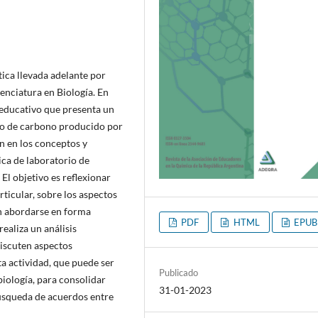
tica llevada adelante por
enciatura en Biología. En
o educativo que presenta un
do de carbono producido por
n en los conceptos y
ca de laboratorio de
El objetivo es reflexionar
rticular, sobre los aspectos
n abordarse en forma
PDF
HTML
EPUB
ealiza un análisis
discuten aspectos
ta actividad, que puede ser
Publicado
iología, para consolidar
31-01-2023
búsqueda de acuerdos entre