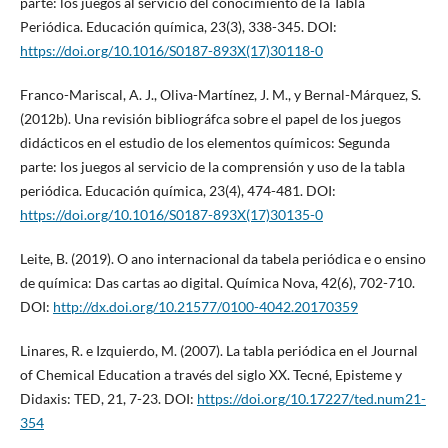
parte: los juegos al servicio del conocimiento de la Tabla
Periódica. Educación química, 23(3), 338-345. DOI:
https://doi.org/10.1016/S0187-893X(17)30118-0
Franco-Mariscal, A. J., Oliva-Martínez, J. M., y Bernal-Márquez, S.
(2012b). Una revisión bibliográfca sobre el papel de los juegos
didácticos en el estudio de los elementos químicos: Segunda
parte: los juegos al servicio de la comprensión y uso de la tabla
periódica. Educación química, 23(4), 474-481. DOI:
https://doi.org/10.1016/S0187-893X(17)30135-0
Leite, B. (2019). O ano internacional da tabela periódica e o ensino
de química: Das cartas ao digital. Química Nova, 42(6), 702-710.
DOI:
http://dx.doi.org/10.21577/0100-4042.20170359
Linares, R. e Izquierdo, M. (2007). La tabla periódica en el Journal
of Chemical Education a través del siglo XX. Tecné, Episteme y
Didaxis: TED, 21, 7-23. DOI:
https://doi.org/10.17227/ted.num21-
354