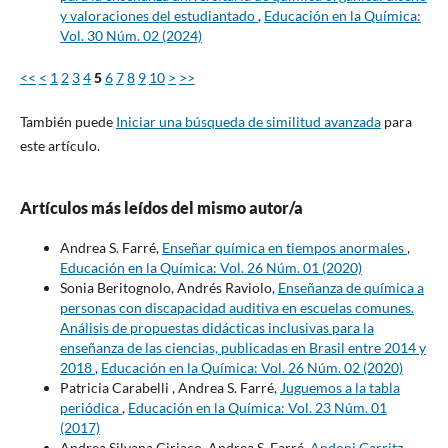
y valoraciones del estudiantado
,
Educación en la Química:
Vol. 30 Núm. 02 (2024)
<<
<
1
2
3
4
5
6
7
8
9
10
>
>>
También puede
Iniciar una búsqueda de similitud avanzada
para
este artículo.
Artículos más leídos del mismo autor/a
Andrea S. Farré,
Enseñar química en tiempos anormales
,
Educación en la Química: Vol. 26 Núm. 01 (2020)
Sonia Beritognolo, Andrés Raviolo,
Enseñanza de química a
personas con discapacidad auditiva en escuelas comunes.
Análisis de propuestas didácticas inclusivas para la
enseñanza de las ciencias, publicadas en Brasil entre 2014 y
2018
,
Educación en la Química: Vol. 26 Núm. 02 (2020)
Patricia Carabelli , Andrea S. Farré,
Juguemos a la tabla
periódica
,
Educación en la Química: Vol. 23 Núm. 01
(2017)
Andrea Silvana Ciriaco, Andrea S. Farré,
Andoni Garritz,