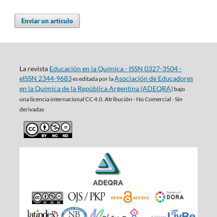
Enviar un artículo
La revista
Educación en la Química - ISSN 0327-3504 -
eISSN 2344-9683
Asociación de Educadores
es editada por la
en la Química de la República Argentina (ADEQRA)
bajo
una
licencia internacional CC 4.0. Atribución - No Comercial - Sin
derivadas