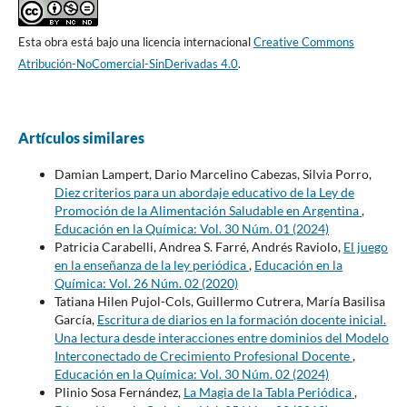
Esta obra está bajo una licencia internacional
Creative Commons
Atribución-NoComercial-SinDerivadas 4.0
.
Artículos similares
Damian Lampert, Dario Marcelino Cabezas, Silvia Porro,
Diez criterios para un abordaje educativo de la Ley de
Promoción de la Alimentación Saludable en Argentina
,
Educación en la Química: Vol. 30 Núm. 01 (2024)
Patricia Carabelli, Andrea S. Farré, Andrés Raviolo,
El juego
en la enseñanza de la ley periódica
,
Educación en la
Química: Vol. 26 Núm. 02 (2020)
Tatiana Hilen Pujol-Cols, Guillermo Cutrera, María Basilisa
García,
Escritura de diarios en la formación docente inicial.
Una lectura desde interacciones entre dominios del Modelo
Interconectado de Crecimiento Profesional Docente
,
Educación en la Química: Vol. 30 Núm. 02 (2024)
Plinio Sosa Fernández,
La Magia de la Tabla Periódica
,