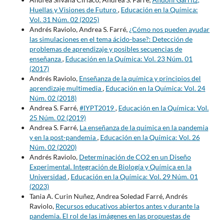
Huellas y Visiones de Futuro
,
Educación en la Química:
Vol. 31 Núm. 02 (2025)
Andrés Raviolo, Andrea S. Farré,
¿Cómo nos pueden ayudar
las simulaciones en el tema ácido-base?: Detección de
problemas de aprendizaje y posibles secuencias de
enseñanza
,
Educación en la Química: Vol. 23 Núm. 01
(2017)
Andrés Raviolo,
Enseñanza de la química y principios del
aprendizaje multimedia
,
Educación en la Química: Vol. 24
Núm. 02 (2018)
Andrea S. Farré,
#IYPT2019
,
Educación en la Química: Vol.
25 Núm. 02 (2019)
Andrea S. Farré,
La enseñanza de la química en la pandemia
y en la post-pandemia
,
Educación en la Química: Vol. 26
Núm. 02 (2020)
Andrés Raviolo,
Determinación de CO2 en un Diseño
Experimental. Integración de Biología y Química en la
Universidad
,
Educación en la Química: Vol. 29 Núm. 01
(2023)
Tania A. Curin Nuñez, Andrea Soledad Farré, Andrés
Raviolo,
Recursos educativos abiertos antes y durante la
pandemia. El rol de las imágenes en las propuestas de