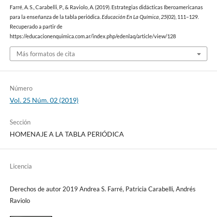
Farré, A. S., Carabelli, P., & Raviolo, A. (2019). Estrategias didácticas Iberoamericanas
para la enseñanza de la tabla periódica.
Educación En La Química
,
25
(02), 111–129.
Recuperado a partir de
https://educacionenquimica.com.ar/index.php/edenlaq/article/view/128
Más formatos de cita
Número
Vol. 25 Núm. 02 (2019)
Sección
HOMENAJE A LA TABLA PERIÓDICA
Licencia
Derechos de autor 2019 Andrea S. Farré, Patricia Carabelli, Andrés
Raviolo