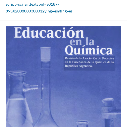
script=sci_arttextypid=S0187-
893X2008000300012ylng=esytlng=es