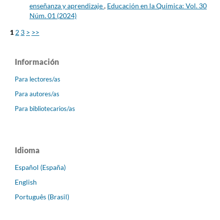
enseñanza y aprendizaje
,
Educación en la Química: Vol. 30
Núm. 01 (2024)
1
2
3
>
>>
Información
Para lectores/as
Para autores/as
Para bibliotecarios/as
Idioma
Español (España)
English
Português (Brasil)