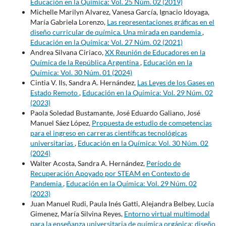
Educación en la Química: Vol. 25 Núm. 02 (2019)
Michelle Marilyn Alvarez, Vanesa García, Ignacio Idoyaga,
María Gabriela Lorenzo,
Las representaciones gráficas en el
diseño curricular de química. Una mirada en pandemia
,
Educación en la Química: Vol. 27 Núm. 02 (2021)
Andrea Silvana Ciriaco,
XX Reunión de Educadores en la
Química de la República Argentina
,
Educación en la
Química: Vol. 30 Núm. 01 (2024)
Cintia V. Ils, Sandra A. Hernández,
Las Leyes de los Gases en
Estado Remoto
,
Educación en la Química: Vol. 29 Núm. 02
(2023)
Paola Soledad Bustamante, José Eduardo Galiano, José
Manuel Sáez López,
Propuesta de estudio de competencias
para el ingreso en carreras científicas tecnológicas
universitarias
,
Educación en la Química: Vol. 30 Núm. 02
(2024)
Walter Acosta, Sandra A. Hernández,
Período de
Recuperación Apoyado por STEAM en Contexto de
Pandemia
,
Educación en la Química: Vol. 29 Núm. 02
(2023)
Juan Manuel Rudi, Paula Inés Gatti, Alejandra Belbey, Lucía
Gimenez, María Silvina Reyes,
Entorno virtual multimodal
para la enseñanza universitaria de química orgánica: diseño