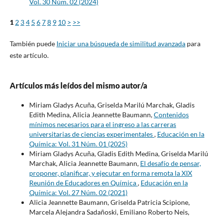
Vol. 30 Núm. 02 (2024)
1
2
3
4
5
6
7
8
9
10
>
>>
También puede
Iniciar una búsqueda de similitud avanzada
para
este artículo.
Artículos más leídos del mismo autor/a
Miriam Gladys Acuña, Griselda Marilú Marchak, Gladis
Edith Medina, Alicia Jeannette Baumann,
Contenidos
mínimos necesarios para el ingreso a las carreras
universitarias de ciencias experimentales
,
Educación en la
Química: Vol. 31 Núm. 01 (2025)
Miriam Gladys Acuña, Gladis Edith Medina, Griselda Marilú
Marchak, Alicia Jeannette Baumann,
El desafío de pensar,
proponer, planificar, y ejecutar en forma remota la XIX
Reunión de Educadores en Química
,
Educación en la
Química: Vol. 27 Núm. 02 (2021)
Alicia Jeannette Baumann, Griselda Patricia Scipione,
Marcela Alejandra Sadañoski, Emiliano Roberto Neis,