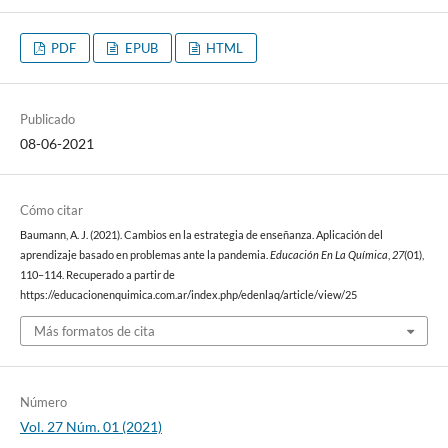
PDF
EPUB
HTML
Publicado
08-06-2021
Cómo citar
Baumann, A. J. (2021). Cambios en la estrategia de enseñanza. Aplicación del
aprendizaje basado en problemas ante la pandemia.
Educación En La Química
,
27
(01),
110–114. Recuperado a partir de
https://educacionenquimica.com.ar/index.php/edenlaq/article/view/25
Más formatos de cita
Número
Vol. 27 Núm. 01 (2021)