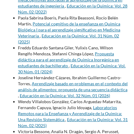
estudiantes de ingeniería
,
Educación en la Química: Vol. 28
Núm. 02 (2022)
Paola Sabrina Boeris, Paola Rita Beassoni, Rocío Belén
Martín,
Potencial cognitivo de la enseñanza en Química
Biológica I para el aprendizaje significativo en Medicina
Veterinaria
,
Educación en la Química: Vol. 31 Núm. 02
(2025)
Freddy Eduardo Santana Giler, Yulixis Cano, Wilson
Rengifo Mendoza, Stefanni Chinga López,
Propuesta
didáctica para el aprendizaje de Química Inorgánica en
estudiantes de bachillerato
,
Educación en la Química: Vol.
30 Núm. 01 (2024)
Joseline Hernández-Cázares, Ibrahim Guillermo Castro-
Torres,
Aprendizaje basado en problemas en el contexto del
análisis de alimentos: propuesta de una secuencia didáctica
,
Educación en la Química: Vol. 32 Núm. 01 (2026)
Wendy Villalobos González, Carlos Arguedas-Matarrita,
Fernando Capuya, Ignacio Julio Idoyaga,
Laboratorios
Remotos para la Enseñanza y Aprendizaje de la Química:
Una Revisión Sistemática
,
Educación en la Química: Vol. 31
Núm. 02 (2025)
Victoria Bessone, Analía N. Dragán, Sergio A. Perusset,