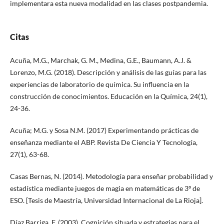
implementara esta nueva modalidad en las clases postpandemia.
Citas
Acuña, M.G., Marchak, G. M., Medina, G.E., Baumann, A.J. &
Lorenzo, M.G. (2018). Descripción y análisis de las guías para las
experiencias de laboratorio de química. Su influencia en la
construcción de conocimientos. Educación en la Química, 24(1),
24-36.
Acuña; M.G. y Sosa N.M. (2017) Experimentando prácticas de
enseñanza mediante el ABP. Revista De Ciencia Y Tecnología,
27(1), 63-68.
Casas Bernas, N. (2014). Metodología para enseñar probabilidad y
estadística mediante juegos de magia en matemáticas de 3º de
ESO. [Tesis de Maestría, Universidad Internacional de La Rioja].
Díaz Barriga, F. (2003). Cognición situada y estrategias para el