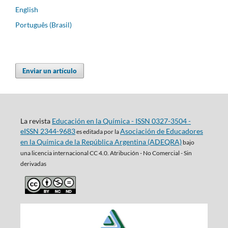
English
Português (Brasil)
Enviar un artículo
La revista
Educación en la Química - ISSN 0327-3504 -
eISSN 2344-9683
Asociación de Educadores
es editada por la
en la Química de la República Argentina (ADEQRA)
bajo
una
licencia internacional CC 4.0. Atribución - No Comercial - Sin
derivadas