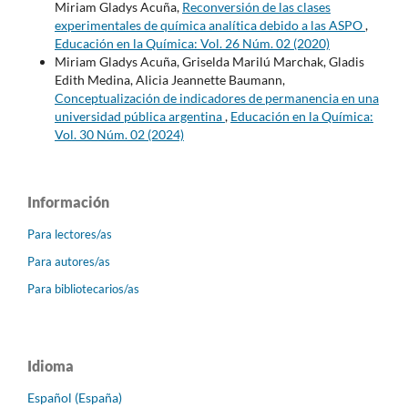
Miriam Gladys Acuña,
Reconversión de las clases
experimentales de química analítica debido a las ASPO
,
Educación en la Química: Vol. 26 Núm. 02 (2020)
Miriam Gladys Acuña, Griselda Marilú Marchak, Gladis
Edith Medina, Alicia Jeannette Baumann,
Conceptualización de indicadores de permanencia en una
universidad pública argentina
,
Educación en la Química:
Vol. 30 Núm. 02 (2024)
Información
Para lectores/as
Para autores/as
Para bibliotecarios/as
Idioma
Español (España)