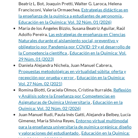
Beatríz L. Bot, Joaquín Pretti, Walter G. Laroca, Helena
Francisconi, Valeria Ormaechea,
Estrategias didácticas en
la enseñanza de la química a estudiantes de agronomía
,
Educación en la Química: Vol. 32 Núm. 01 (2026)
María de los Ángeles Bizzio, Susana Beatriz Aguilar, Raúl
Adolfo Pereira,
Las estrategias de enseñanza en Ciencias
Naturales durante el aislamiento social, preventivo y
obligatorio por Pandemia por COVID-19 y el desarrollo de
la Competencia científica
,
Educación en la Química: Vol.
29 Núm. 01 (2023)
Daniela Alejandra Nichela, Juan Manuel Cabrera,
Propuestas metodológicas en virtualidad súbita: oferta y
recepción por prueba y error
,
Educación en la Química:
Vol. 27 Núm. 02 (2021)
Romina Biotti, Graciela Olmos, Cristina Iturralde,
Reflexión
y Análisis sobre la Enseñanza por Competencias en
Asignaturas de Química Universitaria
,
Educación en la
Química: Vol. 32 Núm. 02 (2026)
Juan Manuel Rudi, Paula Inés Gatti, Alejandra Belbey, Lucía
Gimenez, María Silvina Reyes,
Entorno virtual multimodal
para la enseñanza universitaria de química orgánica: diseño
y valoraciones del estudiantado
,
Educación en la Química: