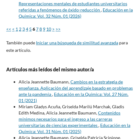
Representaciones mentales de estudiantes universitarios
referidas a fenómenos de óxido-reducción
,
Educación en la
Química: Vol. 32 Núm. 01 (2026)
<<
<
1
2
3
4
5
6
7
8
9
10
>
>>
También puede
Iniciar una búsqueda de similitud avanzada
para
este artículo.
Artículos más leídos del mismo autor/a
Alicia Jeannette Baumann,
Cambios en la estrategia de
enseñanza. Aplicación del aprendizaje basado en problemas
ante la pandemia
,
Educación en la Química: Vol. 27 Núm.
01 (2021)
Miriam Gladys Acuña, Griselda Marilú Marchak, Gladis
Edith Medina, Alicia Jeannette Baumann,
Contenidos
mínimos necesarios para el ingreso a las carreras
universitarias de ciencias experimentales
,
Educación en la
Química: Vol. 31 Núm. 01 (2025)
Alicia Jeannette Baumann, Griselda Patricia Scipione,