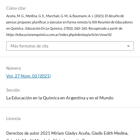
Cómo citar
Acuña, M. G., Medina, G. E., Marchak, G. M., & Baumann, A. J. (2021). El desafío de
pensar, proponer, planificar, y ejecutar en forma remota la XIX Reunión de Educadores
en Química .
Educación En La Química
,
27
(02), 260–265. Recuperado a partir de
https://educacionenquimica.com.ar/index.php/edenlaq/article/view/42
Más formatos de cita
Número
Vol. 27 Núm. 02 (2021)
Sección
La Educación en la Química en Argentina y en el Mundo
Licencia
Derechos de autor 2021 Miriam Gladys Acuña, Gladis Edith Medina,