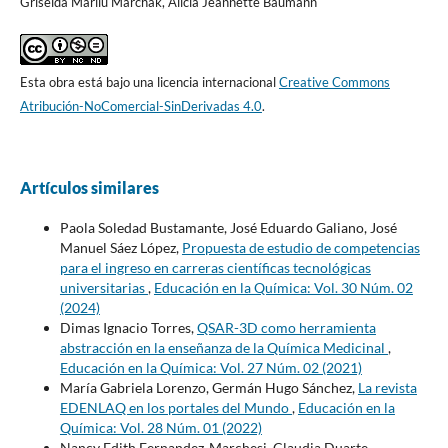
Griselda Marilú Marchak, Alicia Jeannette Baumann
Esta obra está bajo una licencia internacional
Creative Commons
Atribución-NoComercial-SinDerivadas 4.0
.
Artículos similares
Paola Soledad Bustamante, José Eduardo Galiano, José
Manuel Sáez López,
Propuesta de estudio de competencias
para el ingreso en carreras científicas tecnológicas
universitarias
,
Educación en la Química: Vol. 30 Núm. 02
(2024)
Dimas Ignacio Torres,
QSAR-3D como herramienta
abstracción en la enseñanza de la Química Medicinal
,
Educación en la Química: Vol. 27 Núm. 02 (2021)
María Gabriela Lorenzo, Germán Hugo Sánchez,
La revista
EDENLAQ en los portales del Mundo
,
Educación en la
Química: Vol. 28 Núm. 01 (2022)
Nancy Edith Fernandez-Marchesi, Claudia Duarte,