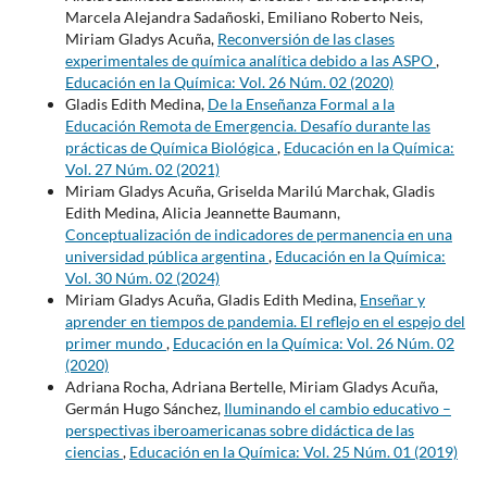
Marcela Alejandra Sadañoski, Emiliano Roberto Neis,
Miriam Gladys Acuña,
Reconversión de las clases
experimentales de química analítica debido a las ASPO
,
Educación en la Química: Vol. 26 Núm. 02 (2020)
Gladis Edith Medina,
De la Enseñanza Formal a la
Educación Remota de Emergencia. Desafío durante las
prácticas de Química Biológica
,
Educación en la Química:
Vol. 27 Núm. 02 (2021)
Miriam Gladys Acuña, Griselda Marilú Marchak, Gladis
Edith Medina, Alicia Jeannette Baumann,
Conceptualización de indicadores de permanencia en una
universidad pública argentina
,
Educación en la Química:
Vol. 30 Núm. 02 (2024)
Miriam Gladys Acuña, Gladis Edith Medina,
Enseñar y
aprender en tiempos de pandemia. El reflejo en el espejo del
primer mundo
,
Educación en la Química: Vol. 26 Núm. 02
(2020)
Adriana Rocha, Adriana Bertelle, Miriam Gladys Acuña,
Germán Hugo Sánchez,
Iluminando el cambio educativo –
perspectivas iberoamericanas sobre didáctica de las
ciencias
,
Educación en la Química: Vol. 25 Núm. 01 (2019)