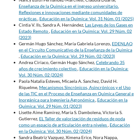
Enseñanza de la Química en el ingreso universitario.
Reflexiones e innovaciones mediante comunidades de
prácticas
,
Educación en la Química: Vol. 31 Núm. 01 (2025)
Cintia V. Ils, Sandra A. Hernández,
Las Leyes de los Gases en
Estado Remoto
,
Educación en la Química: Vol. 29 Núm. 02
(2023)
Germán Hugo Sánchez, María Gabriela Lorenzo,
EDENLAQ
en el Circuito Comunicativo de la Enseñanza de la Química
,
Educación en la Química: Vol. 29 Núm. 02 (2023)
Andrea Ciriaco, Germán Hugo Sánchez,
Celebrando 35
años de crecimiento colectivo
,
Educación en la Química:
Vol. 30 Núm. 02 (2024)
Paola Natalia Esteves, Micaela A. Sanchez, David H.
Riquelme,
Mecanismos Sincrónicos, Asincrónicos y el Uso
de las TIC en el Proceso de Enseñanza en Química General e
Inorgánica para Ingeniería Agronómica
,
Educación en la
Química: Vol. 29 Núm. 01 (2023)
Lisette Aime Ramirez, María S. Dambolena, Victoria S.
Gutierrez,
EL Taller de valorización de residuos de poda
como un espacio de articulación entra niveles
,
Educación
en la Química: Vol. 30 Núm. 02 (2024)
Sandra Beatriz Vazquez, Ximena Erice, Nora Nappa,