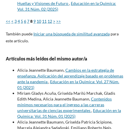
Huellas y Visiones de Futuro
,
Educación en la Química:
Vol. 31 Núm. 02 (2025)
<<
<
3
4
5
6
7
8
9
10
11
12
>
>>
También puede
Iniciar una búsqueda de similitud avanzada
para
este artículo.
Artículos más leídos del mismo autor/a
Alicia Jeannette Baumann,
Cambios en la estrategia de
enseñanza. Aplicación del aprendizaje basado en problemas
ante la pandemia
,
Educación en la Química: Vol. 27 Núm.
01 (2021)
Miriam Gladys Acuña, Griselda Marilú Marchak, Gladis
Edith Medina, Alicia Jeannette Baumann,
Contenidos
mínimos necesarios para el ingreso a las carreras
universitarias de ciencias experimentales
,
Educación en la
Química: Vol. 31 Núm. 01 (2025)
Alicia Jeannette Baumann, Griselda Patricia Scipione,
Marcela Alejandra Sadañoski, Emiliano Roberto Neis,