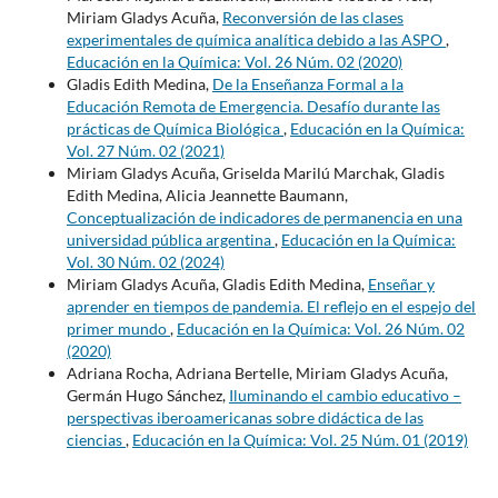
Miriam Gladys Acuña,
Reconversión de las clases
experimentales de química analítica debido a las ASPO
,
Educación en la Química: Vol. 26 Núm. 02 (2020)
Gladis Edith Medina,
De la Enseñanza Formal a la
Educación Remota de Emergencia. Desafío durante las
prácticas de Química Biológica
,
Educación en la Química:
Vol. 27 Núm. 02 (2021)
Miriam Gladys Acuña, Griselda Marilú Marchak, Gladis
Edith Medina, Alicia Jeannette Baumann,
Conceptualización de indicadores de permanencia en una
universidad pública argentina
,
Educación en la Química:
Vol. 30 Núm. 02 (2024)
Miriam Gladys Acuña, Gladis Edith Medina,
Enseñar y
aprender en tiempos de pandemia. El reflejo en el espejo del
primer mundo
,
Educación en la Química: Vol. 26 Núm. 02
(2020)
Adriana Rocha, Adriana Bertelle, Miriam Gladys Acuña,
Germán Hugo Sánchez,
Iluminando el cambio educativo –
perspectivas iberoamericanas sobre didáctica de las
ciencias
,
Educación en la Química: Vol. 25 Núm. 01 (2019)