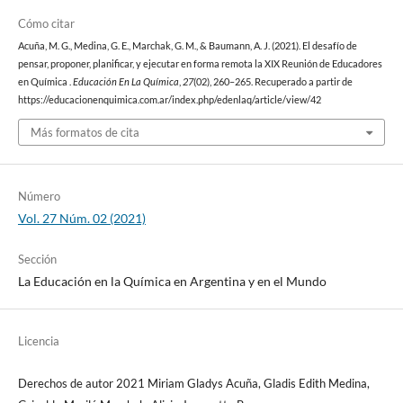
Cómo citar
Acuña, M. G., Medina, G. E., Marchak, G. M., & Baumann, A. J. (2021). El desafío de
pensar, proponer, planificar, y ejecutar en forma remota la XIX Reunión de Educadores
en Química .
Educación En La Química
,
27
(02), 260–265. Recuperado a partir de
https://educacionenquimica.com.ar/index.php/edenlaq/article/view/42
Más formatos de cita
Número
Vol. 27 Núm. 02 (2021)
Sección
La Educación en la Química en Argentina y en el Mundo
Licencia
Derechos de autor 2021 Miriam Gladys Acuña, Gladis Edith Medina,