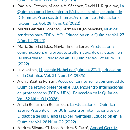
Paola N. Esteves, Micaela A. Sánchez, David H. Riquelme,
La
Química como Herramienta Básica en la Interpretación de
Diferentes Procesos de Interés Agronómico
,
Educación en
la Química: Vol. 28 Núm. 02 (2022)
María Gabriela Lorenzo, Germán Hugo Sánchez,
Nuevos
senderos para EDENLAQ
,
Educación en la Química: Vol. 27
Núm. 02 (2021)
María Soledad Islas, Nayla Jimena Lores,
Producción y
comunicación: una propuesta alternativa de evaluación en
la universidad
,
Educación en la Química: Vol. 28 Núm. 01
(2022)
Luz Lastres,
El premio Nobel de Química 2024
,
Educación
en la Química: Vol. 31 Núm. 01 (2025)
Alcira Beatriz Ferrari,
Voces del territorio: la comunidad de
Química estuvo presente en el XIX encuentro internacional
de profesorados (FCEN-UBA)
,
Educación en la Química:
Vol. 32 Núm. 01 (2026)
Alicia Benarroch Benarroch,
La Educación en Química
Estuvo Presente en los 30 Encuentros Internacionales de
Didáctica de las Ciencias Experimentales
,
Educación en la
Química: Vol. 28 Núm. 02 (2022)
Andrea Silvana Ciriaco, Andrea S. Farré,
Andoni Garritz,