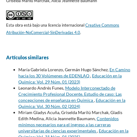
Griselda Marilú Marchak, Alicia Jeannette Baumann
Esta obra está bajo una licencia internacional
Creative Commons
Atribución-NoComercial-SinDerivadas 4.0
.
Artículos similares
María Gabriela Lorenzo, Germán Hugo Sánchez,
En Camino
hacia los 30 Volúmenes de EDENLAQ
,
Educación en la
Química: Vol. 29 Núm. 01 (2023)
Leonardo Andrés Funes,
Modelo Interconectado de
Crecimiento Profesional Docente. Estudio de caso: Las
concepciones de enseñanza en Química
,
Educación en la
Química: Vol. 30 Núm. 02 (2024)
Miriam Gladys Acuña, Griselda Marilú Marchak, Gladis
Edith Medina, Alicia Jeannette Baumann,
Contenidos
mínimos necesarios para el ingreso a las carreras
universitarias de ciencias experimentales
,
Educación en la
Química: Vol. 31 Núm. 01 (2025)