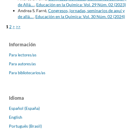
de Allá…
,
Educación en la Química: Vol. 29 Núm. 02 (2023)
Andrea S. Farré,
Congresos, jornadas, seminarios de aquí y
de allá…
,
Educación en la Química: Vol. 30 Núm. 02 (2024)
1
2
>
>>
Información
Para lectores/as
Para autores/as
Para bibliotecarios/as
Idioma
Español (España)
English
Português (Brasil)