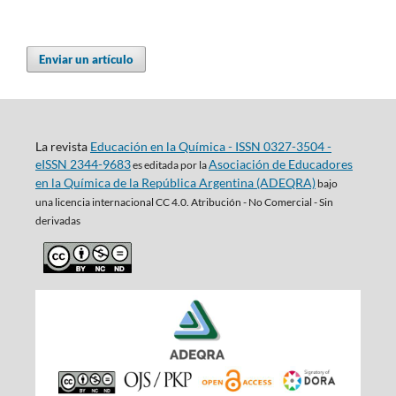
Enviar un artículo
La revista
Educación en la Química - ISSN 0327-3504 -
eISSN 2344-9683
Asociación de Educadores
es editada por la
en la Química de la República Argentina (ADEQRA)
bajo
una
licencia internacional CC 4.0. Atribución - No Comercial - Sin
derivadas