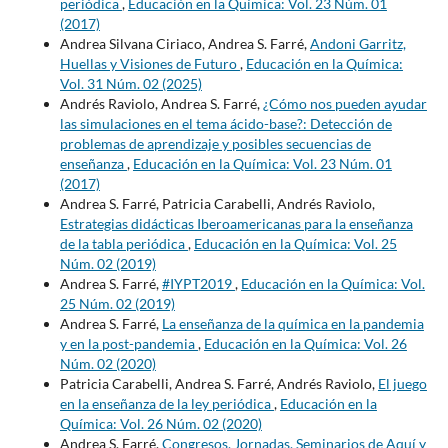
periódica
,
Educación en la Química: Vol. 23 Núm. 01
(2017)
Andrea Silvana Ciriaco, Andrea S. Farré,
Andoni Garritz,
Huellas y Visiones de Futuro
,
Educación en la Química:
Vol. 31 Núm. 02 (2025)
Andrés Raviolo, Andrea S. Farré,
¿Cómo nos pueden ayudar
las simulaciones en el tema ácido-base?: Detección de
problemas de aprendizaje y posibles secuencias de
enseñanza
,
Educación en la Química: Vol. 23 Núm. 01
(2017)
Andrea S. Farré, Patricia Carabelli, Andrés Raviolo,
Estrategias didácticas Iberoamericanas para la enseñanza
de la tabla periódica
,
Educación en la Química: Vol. 25
Núm. 02 (2019)
Andrea S. Farré,
#IYPT2019
,
Educación en la Química: Vol.
25 Núm. 02 (2019)
Andrea S. Farré,
La enseñanza de la química en la pandemia
y en la post-pandemia
,
Educación en la Química: Vol. 26
Núm. 02 (2020)
Patricia Carabelli, Andrea S. Farré, Andrés Raviolo,
El juego
en la enseñanza de la ley periódica
,
Educación en la
Química: Vol. 26 Núm. 02 (2020)
Andrea S. Farré,
Congresos, Jornadas, Seminarios de Aquí y