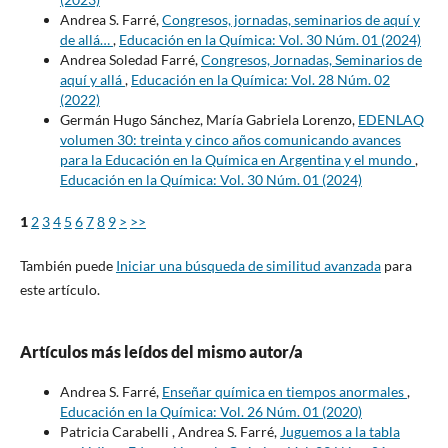
Andrea S. Farré,
Congresos, jornadas, seminarios de aquí y
de allá…
,
Educación en la Química: Vol. 30 Núm. 01 (2024)
Andrea Soledad Farré,
Congresos, Jornadas, Seminarios de
aquí y allá
,
Educación en la Química: Vol. 28 Núm. 02
(2022)
Germán Hugo Sánchez, María Gabriela Lorenzo,
EDENLAQ
volumen 30: treinta y cinco años comunicando avances
para la Educación en la Química en Argentina y el mundo
,
Educación en la Química: Vol. 30 Núm. 01 (2024)
1
2
3
4
5
6
7
8
9
>
>>
También puede
Iniciar una búsqueda de similitud avanzada
para
este artículo.
Artículos más leídos del mismo autor/a
Andrea S. Farré,
Enseñar química en tiempos anormales
,
Educación en la Química: Vol. 26 Núm. 01 (2020)
Patricia Carabelli , Andrea S. Farré,
Juguemos a la tabla