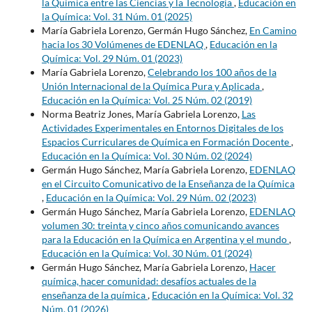
la Química entre las Ciencias y la Tecnología
,
Educación en
la Química: Vol. 31 Núm. 01 (2025)
María Gabriela Lorenzo, Germán Hugo Sánchez,
En Camino
hacia los 30 Volúmenes de EDENLAQ
,
Educación en la
Química: Vol. 29 Núm. 01 (2023)
María Gabriela Lorenzo,
Celebrando los 100 años de la
Unión Internacional de la Química Pura y Aplicada
,
Educación en la Química: Vol. 25 Núm. 02 (2019)
Norma Beatriz Jones, María Gabriela Lorenzo,
Las
Actividades Experimentales en Entornos Digitales de los
Espacios Curriculares de Química en Formación Docente
,
Educación en la Química: Vol. 30 Núm. 02 (2024)
Germán Hugo Sánchez, María Gabriela Lorenzo,
EDENLAQ
en el Circuito Comunicativo de la Enseñanza de la Química
,
Educación en la Química: Vol. 29 Núm. 02 (2023)
Germán Hugo Sánchez, María Gabriela Lorenzo,
EDENLAQ
volumen 30: treinta y cinco años comunicando avances
para la Educación en la Química en Argentina y el mundo
,
Educación en la Química: Vol. 30 Núm. 01 (2024)
Germán Hugo Sánchez, María Gabriela Lorenzo,
Hacer
química, hacer comunidad: desafíos actuales de la
enseñanza de la química
,
Educación en la Química: Vol. 32
Núm. 01 (2026)