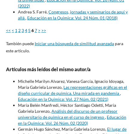
(2022)
Andrea S. Farré,
Congresos, jornadas y seminarios de aquí y
allá
,
Educación en la Química: Vol. 24 Núm. 01 (2018)
<<
<
1
2
3
4
5
6
7
>
>>
También puede
Iniciar una búsqueda de similitud avanzada
para
este artículo.
Artículos más leídos del mismo autor/a
Michelle Marilyn Alvarez, Vanesa García, Ignacio Idoyaga,
María Gabriela Lorenzo,
Las representaciones gráficas en el
diseño curricular de química. Una mirada en pandemia
,
Educación en la Química: Vol. 27 Núm. 02 (2021)
María Belén Manfredi, Héctor Santiago Odetti, María
Gabriela Lorenzo,
Análisis del discurso de un profesor
universitario de química en el curso de ingreso
,
Educación
en la Química: Vol. 26 Núm. 02 (2020)
Germán Hugo Sánchez, María Gabriela Lorenzo,
El lugar de