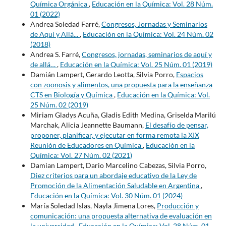
Química Orgánica
,
Educación en la Química: Vol. 28 Núm.
01 (2022)
Andrea Soledad Farré,
Congresos, Jornadas y Seminarios
de Aquí y Allá...
,
Educación en la Química: Vol. 24 Núm. 02
(2018)
Andrea S. Farré,
Congresos, jornadas, seminarios de aquí y
de allá…
,
Educación en la Química: Vol. 25 Núm. 01 (2019)
Damián Lampert, Gerardo Leotta, Silvia Porro,
Espacios
con zoonosis y alimentos, una propuesta para la enseñanza
CTS en Biología y Química
,
Educación en la Química: Vol.
25 Núm. 02 (2019)
Miriam Gladys Acuña, Gladis Edith Medina, Griselda Marilú
Marchak, Alicia Jeannette Baumann,
El desafío de pensar,
proponer, planificar, y ejecutar en forma remota la XIX
Reunión de Educadores en Química
,
Educación en la
Química: Vol. 27 Núm. 02 (2021)
Damian Lampert, Dario Marcelino Cabezas, Silvia Porro,
Diez criterios para un abordaje educativo de la Ley de
Promoción de la Alimentación Saludable en Argentina
,
Educación en la Química: Vol. 30 Núm. 01 (2024)
María Soledad Islas, Nayla Jimena Lores,
Producción y
comunicación: una propuesta alternativa de evaluación en
la universidad
,
Educación en la Química: Vol. 28 Núm. 01