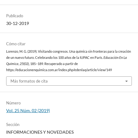
Publicado
30-12-2019
Cómo citar
Lorenzo, M. G. (2019). Visitando congresos. Una química sin fronteras para la creación
de un nuevo futuro. Celebrando los 100 años de la IUPAC en París.
Educación En La
Química
,
25
(02), 185–189. Recuperado a partir de
https://educacionenquimica.com.ar/index.php/edenlaq/article/view/149
Más formatos de cita
Número
Vol. 25 Núm. 02 (2019)
Sección
INFORMACIONES Y NOVEDADES