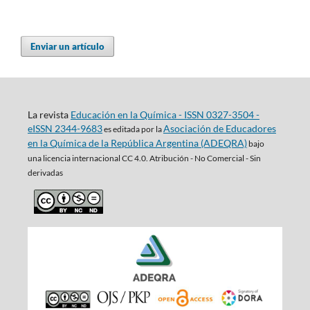
Enviar un artículo
La revista
Educación en la Química - ISSN 0327-3504 -
eISSN 2344-9683
Asociación de Educadores
es editada por la
en la Química de la República Argentina (ADEQRA)
bajo
una
licencia internacional CC 4.0. Atribución - No Comercial - Sin
derivadas