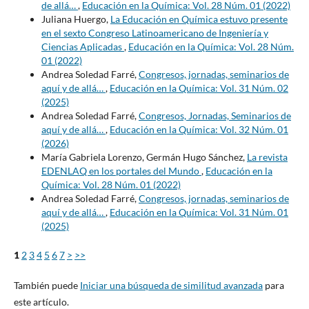
de allá…
,
Educación en la Química: Vol. 28 Núm. 01 (2022)
Juliana Huergo,
La Educación en Química estuvo presente
en el sexto Congreso Latinoamericano de Ingeniería y
Ciencias Aplicadas
,
Educación en la Química: Vol. 28 Núm.
01 (2022)
Andrea Soledad Farré,
Congresos, jornadas, seminarios de
aquí y de allá…
,
Educación en la Química: Vol. 31 Núm. 02
(2025)
Andrea Soledad Farré,
Congresos, Jornadas, Seminarios de
aquí y de allá…
,
Educación en la Química: Vol. 32 Núm. 01
(2026)
María Gabriela Lorenzo, Germán Hugo Sánchez,
La revista
EDENLAQ en los portales del Mundo
,
Educación en la
Química: Vol. 28 Núm. 01 (2022)
Andrea Soledad Farré,
Congresos, jornadas, seminarios de
aquí y de allá…
,
Educación en la Química: Vol. 31 Núm. 01
(2025)
1
2
3
4
5
6
7
>
>>
También puede
Iniciar una búsqueda de similitud avanzada
para
este artículo.