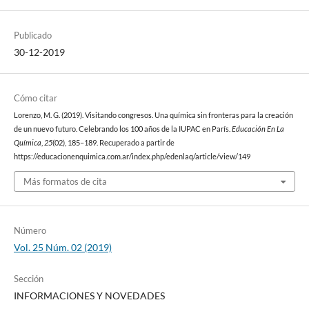
Publicado
30-12-2019
Cómo citar
Lorenzo, M. G. (2019). Visitando congresos. Una química sin fronteras para la creación
de un nuevo futuro. Celebrando los 100 años de la IUPAC en París.
Educación En La
Química
,
25
(02), 185–189. Recuperado a partir de
https://educacionenquimica.com.ar/index.php/edenlaq/article/view/149
Más formatos de cita
Número
Vol. 25 Núm. 02 (2019)
Sección
INFORMACIONES Y NOVEDADES