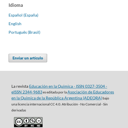
Idioma
Español (España)
English
Português (Brasil)
Enviar un artículo
La revista
Educación en la Química - ISSN 0327-3504 -
eISSN 2344-9683
Asociación de Educadores
es editada por la
en la Química de la República Argentina (ADEQRA)
bajo
una
licencia internacional CC 4.0. Atribución - No Comercial - Sin
derivadas