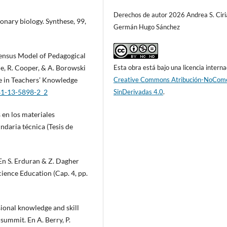
Derechos de autor 2026 Andrea S. Ciri
onary biology. Synthese, 99,
Germán Hugo Sánchez
nsensus Model of Pedagogical
, R. Cooper, & A. Borowski
Esta obra está bajo una licencia interna
e in Teachers’ Knowledge
Creative Commons Atribución-NoCome
981-13-5898-2_2
SinDerivadas 4.0
.
s en los materiales
daria técnica (Tesis de
. En S. Erduran & Z. Dagher
cience Education (Cap. 4, pp.
ional knowledge and skill
summit. En A. Berry, P.