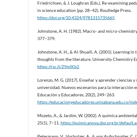
Friedrichsen, & J. Loughran (Eds.), Re-examining pe
in science education (pp. 28–42). Routledge Press.
https://doi.org/10.4324/9781315735665
Johnstone, A. H. (1982). Macro- and micro-chemistry
377–379.
Johnstone, A. H., & Al-Shuaili, A. (2001). Learning in
thoughts from the literature. University Chemistry E
https://rsc.li/2YmlKb2
Lorenzo, M. G. (2017). Enseñar y aprender ciencias y s
universidad. Nuevos escenarios para la interacción e
Educación y Educadores, 20(2), 249–263.
https://educacionyeducadores.unisabana.edu.co/ind
Mozeto, A., & Jardim, W. (2002). A química ambienta
25(1), 7–11.
https://quimicanova.sbq.org.br/default
Petermann, V., Vorholzer, A., & von Aufschnaiter, C. 