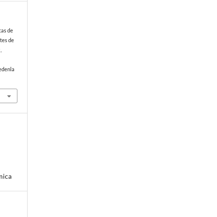
icas de
rtes de
a
,
edenla
mica