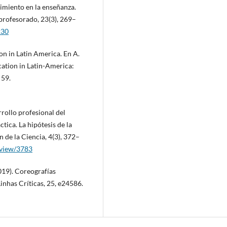
imiento en la enseñanza.
profesorado, 23(3), 269–
230
on in Latin America. En A.
cation in Latin-America:
 59.
rrollo profesional del
tica. La hipótesis de la
 de la Ciencia, 4(3), 372–
e/view/3783
019). Coreografías
Linhas Críticas, 25, e24586.