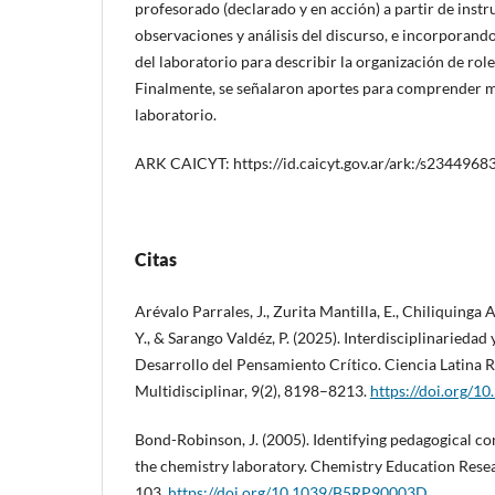
profesorado (declarado y en acción) a partir de ins
observaciones y análisis del discurso, e incorporand
del laboratorio para describir la organización de role
Finalmente, se señalaron aportes para comprender m
laboratorio.
ARK CAICYT: https://id.caicyt.gov.ar/ark:/s2344968
Citas
Arévalo Parrales, J., Zurita Mantilla, E., Chiliquinga 
Y., & Sarango Valdéz, P. (2025). Interdisciplinariedad 
Desarrollo del Pensamiento Crítico. Ciencia Latina R
Multidisciplinar, 9(2), 8198–8213.
https://doi.org/1
Bond-Robinson, J. (2005). Identifying pedagogical c
the chemistry laboratory. Chemistry Education Resea
103.
https://doi.org/10.1039/B5RP90003D