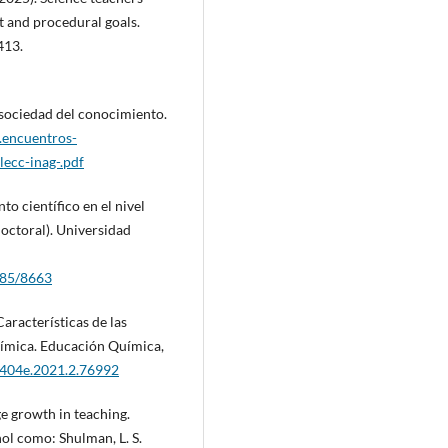
t and procedural goals.
413.
a sociedad del conocimiento.
.encuentros-
lecc-inag-.pdf
to científico en el nivel
doctoral). Universidad
1185/8663
Características de las
química. Educación Química,
8404e.2021.2.76992
e growth in teaching.
ol como: Shulman, L. S.