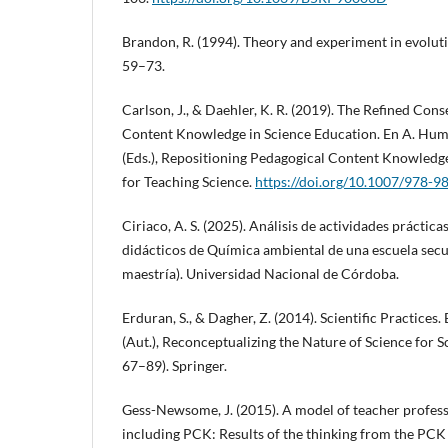
Brandon, R. (1994). Theory and experiment in evoluti
59–73.
Carlson, J., & Daehler, K. R. (2019). The Refined Co
Content Knowledge in Science Education. En A. Hume
(Eds.), Repositioning Pedagogical Content Knowledg
for Teaching Science.
https://doi.org/10.1007/978-
Ciriaco, A. S. (2025). Análisis de actividades práctica
didácticos de Química ambiental de una escuela secun
maestría). Universidad Nacional de Córdoba.
Erduran, S., & Dagher, Z. (2014). Scientific Practices
(Aut.), Reconceptualizing the Nature of Science for S
67–89). Springer.
Gess-Newsome, J. (2015). A model of teacher profess
including PCK: Results of the thinking from the PCK 