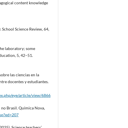
dagogical content knowledge
. School Science Review, 64,
 the laboratory; some
ducation, 5, 42–51.
obre las ciencias en la
ntre docentes y estudiantes.
ex.php/eye/article/view/6866
l no Brasil. Química Nova,
.asp?ed=207
(2025). Science teachers’