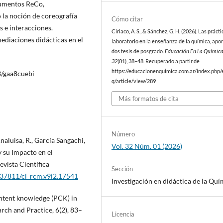
trumentos ReCo,
o la noción de coreografía
Cómo citar
s e interacciones.
Ciriaco, A. S., & Sánchez, G. H. (2026). Las práct
ediaciones didácticas en el
laboratorio en la enseñanza de la química, apo
dos tesis de posgrado.
Educación En La Químic
32
(01), 38–48. Recuperado a partir de
https://educacionenquimica.com.ar/index.php/
3/gaa8cuebi
q/article/view/289
Más formatos de cita
Número
Analuisa, R., García Sangachi,
Vol. 32 Núm. 01 (2026)
y su Impacto en el
evista Científica
Sección
0.37811/cl_rcm.v9i2.17541
Investigación en didáctica de la Quí
ontent knowledge (PCK) in
rch and Practice, 6(2), 83–
Licencia