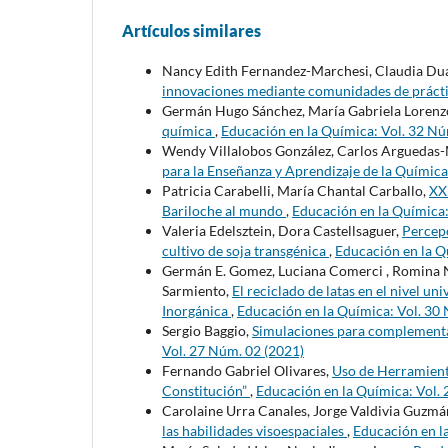
Artículos similares
Nancy Edith Fernandez-Marchesi, Claudia Du
innovaciones mediante comunidades de práct
Germán Hugo Sánchez, María Gabriela Lorenz
química
,
Educación en la Química: Vol. 32 Nú
Wendy Villalobos González, Carlos Arguedas-M
para la Enseñanza y Aprendizaje de la Química
Patricia Carabelli, María Chantal Carballo,
XX
Bariloche al mundo
,
Educación en la Química:
Valeria Edelsztein, Dora Castellsaguer,
Percepc
cultivo de soja transgénica
,
Educación en la Q
Germán E. Gomez, Luciana Comerci , Romina Nie
Sarmiento,
El reciclado de latas en el nivel un
Inorgánica
,
Educación en la Química: Vol. 30
Sergio Baggio,
Simulaciones para complementar 
Vol. 27 Núm. 02 (2021)
Fernando Gabriel Olivares,
Uso de Herramienta
Constitución”
,
Educación en la Química: Vol.
Carolaine Urra Canales, Jorge Valdivia Guzmá
las habilidades visoespaciales
,
Educación en l