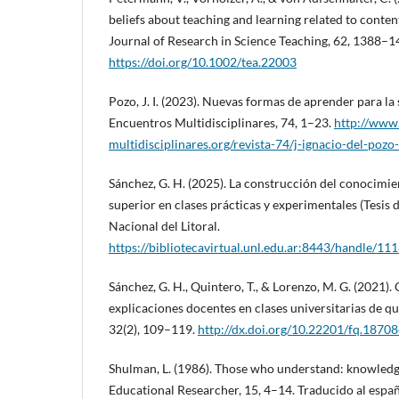
beliefs about teaching and learning related to conten
Journal of Research in Science Teaching, 62, 1388–1
https://doi.org/10.1002/tea.22003
Pozo, J. I. (2023). Nuevas formas de aprender para l
Encuentros Multidisciplinares, 74, 1–23.
http://www
multidisciplinares.org/revista-74/j-ignacio-del-pozo-
Sánchez, G. H. (2025). La construcción del conocimien
superior en clases prácticas y experimentales (Tesis 
Nacional del Litoral.
https://bibliotecavirtual.unl.edu.ar:8443/handle/1
Sánchez, G. H., Quintero, T., & Lorenzo, M. G. (2021). 
explicaciones docentes en clases universitarias de 
32(2), 109–119.
http://dx.doi.org/10.22201/fq.1870
Shulman, L. (1986). Those who understand: knowledg
Educational Researcher, 15, 4–14. Traducido al españ