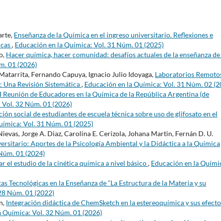
arte,
Enseñanza de la Química en el ingreso universitario. Reflexiones e
icas
,
Educación en la Química: Vol. 31 Núm. 01 (2025)
o,
Hacer química, hacer comunidad: desafíos actuales de la enseñanza de 
m. 01 (2026)
atarrita, Fernando Capuya, Ignacio Julio Idoyaga,
Laboratorios Remoto
: Una Revisión Sistemática
,
Educación en la Química: Vol. 31 Núm. 02 (2
I Reunión de Educadores en la Química de la República Argentina (de
 Vol. 32 Núm. 01 (2026)
ión social de estudiantes de escuela técnica sobre uso de glifosato en el
uímica: Vol. 31 Núm. 01 (2025)
vas, Jorge A. Diaz, Carolina E. Cerizola, Johana Martin, Fernán D. U.
iversitario: Aportes de la Psicología Ambiental y la Didáctica a la Química
 Núm. 01 (2024)
el estudio de la cinética química a nivel básico
,
Educación en la Quími
s Tecnológicas en la Enseñanza de “La Estructura de la Materia y su
 28 Núm. 01 (2022)
n,
Integración didáctica de ChemSketch en la estereoquímica y sus efecto
a Química: Vol. 32 Núm. 01 (2026)