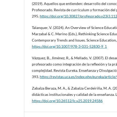
(2019). Aquellos que entienden: desarrollo del conoc
Profesorado. Revista de currículum y formación del 
295.
https://doi.org/10.30827/profesorado.v23i3.11
Talanquer, V. (2024). An Overview of Science Educati
Marzabal & C. Merino (Eds.), Rethinking Science Edu
Contemporary Trends and Issues. Science Education,
https://doi.org/10.1007/978-3-031-52830-9_1
Vázquez, B., Jiménez, R., & Mellado, V. (2007). El desa
profesorado como integración de la reflexión y la prác
complejidad. Revista Eureka. Enseñanza y Divulgación
393.
https://revistas.uca.es/index.php/eureka/articl
Zabalza Beraza, M. A., & Zabalza Cerdeiriña, M. A. (2
didácticas institucionales y calidad de la enseñanza. 
https://doi.org/10.26512/lc.v25.2019.24586