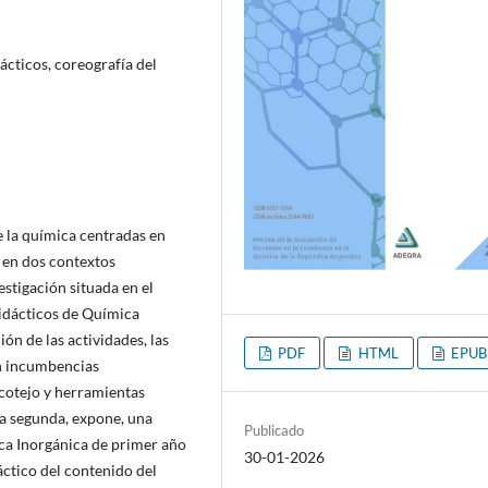
ácticos, coreografía del
de la química centradas en
 en dos contextos
estigación situada en el
didácticos de Química
ón de las actividades, las
PDF
HTML
EPUB
on incumbencias
 cotejo y herramientas
La segunda, expone, una
Publicado
ca Inorgánica de primer año
30-01-2026
ctico del contenido del