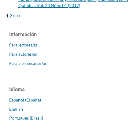
Química: Vol. 23 Núm. 01 (2017)
1
2
>
>>
Información
Para lectores/as
Para autores/as
Para bibliotecarios/as
Idioma
Español (España)
English
Português (Brasil)