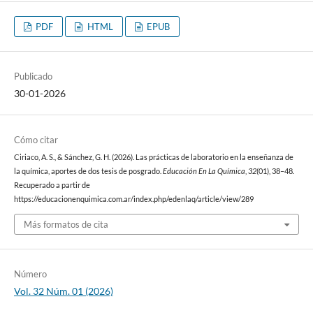
PDF
HTML
EPUB
Publicado
30-01-2026
Cómo citar
Ciriaco, A. S., & Sánchez, G. H. (2026). Las prácticas de laboratorio en la enseñanza de
la química, aportes de dos tesis de posgrado.
Educación En La Química
,
32
(01), 38–48.
Recuperado a partir de
https://educacionenquimica.com.ar/index.php/edenlaq/article/view/289
Más formatos de cita
Número
Vol. 32 Núm. 01 (2026)