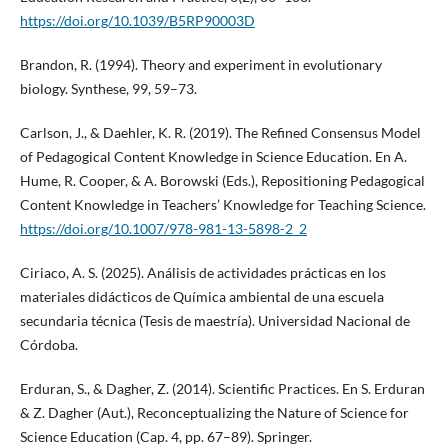
https://doi.org/10.1039/B5RP90003D
Brandon, R. (1994). Theory and experiment in evolutionary
biology. Synthese, 99, 59–73.
Carlson, J., & Daehler, K. R. (2019). The Refined Consensus Model
of Pedagogical Content Knowledge in Science Education. En A.
Hume, R. Cooper, & A. Borowski (Eds.), Repositioning Pedagogical
Content Knowledge in Teachers’ Knowledge for Teaching Science.
https://doi.org/10.1007/978-981-13-5898-2_2
Ciriaco, A. S. (2025). Análisis de actividades prácticas en los
materiales didácticos de Química ambiental de una escuela
secundaria técnica (Tesis de maestría). Universidad Nacional de
Córdoba.
Erduran, S., & Dagher, Z. (2014). Scientific Practices. En S. Erduran
& Z. Dagher (Aut.), Reconceptualizing the Nature of Science for
Science Education (Cap. 4, pp. 67–89). Springer.