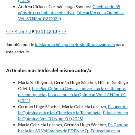
(2025)
Andrea Ciriaco, Germán Hugo Sánchez,
Celebrando 35
años de crecimiento colectivo
,
Educación en la Química:
Vol. 30 Núm. 02 (2024)
<<
<
4
5
6
7
8
9
10
11
12
13
>
>>
También puede
Iniciar una búsqueda de similitud avanzada
para
este artículo.
Artículos más leídos del mismo autor/a
María Sol Regonat, Germán Hugo Sánchez, Héctor Santiago
Odetti,
Enseñar Química General universitaria en tiempos
de emergencia
,
Educación en la Química: Vol. 27 Núm. 01
(2021)
Germán Hugo Sánchez, María Gabriela Lorenzo,
El lugar de
la Química entre las Ciencias y la Tecnología
,
Educación en
la Química: Vol. 31 Núm. 01 (2025)
María Gabriela Lorenzo, Germán Hugo Sánchez,
En Camino
hacia los 30 Volúmenes de EDENLAQ
,
Educación en la