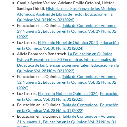
Camila Ayelen Varisco, Adriana Emilia Ortolani, Héctor
Santiago Odetti,
Historia de la Enseñanza de los Modelos
Atómicos: Análisis de Libros de Texto
,
Educación en la
Química: Vol. 32 Núm. 02 (2026)
Educación en la Química,
Tabla de Contenidos - Volumen
29 Número 2
,
Educación en la Química: Vol. 29 Núm. 02
(2023)
Luz Lastres,
El Premio Nobel de Química 2023
,
Educación
en la Química: Vol. 30 Núm. 01 (2024)
Alicia Benarroch Benarroch,
La Educación en Química
Estuvo Presente en los 30 Encuentros Internacionales de
Didáctica de las Ciencias Experimentales
,
Educación en la
Química: Vol. 28 Núm. 02 (2022)
Educación en la Química,
Tabla de Contenidos - Volumen
32 Número 2
,
Educación en la Química: Vol. 32 Núm. 02
(2026)
Luz Lastres,
El premio Nobel de Química 2024
,
Educación
en la Química: Vol. 31 Núm. 01 (2025)
Educación en la Química,
Tabla de Contenidos
,
Educación
en la Química: Vol. 28 Núm. 01 (2022)
Educación en la Química,
Tabla de Contenidos - Volumen
31 Número 1
,
Educación en la Química: Vol. 31 Núm. 01