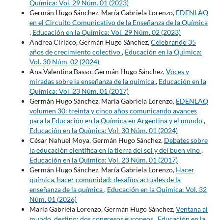
Química: Vol. 29 Núm. 01 (2023)
Germán Hugo Sánchez, María Gabriela Lorenzo,
EDENLAQ
en el Circuito Comunicativo de la Enseñanza de la Química
,
Educación en la Química: Vol. 29 Núm. 02 (2023)
Andrea Ciriaco, Germán Hugo Sánchez,
Celebrando 35
años de crecimiento colectivo
,
Educación en la Química:
Vol. 30 Núm. 02 (2024)
Ana Valentina Basso, Germán Hugo Sánchez,
Voces y
miradas sobre la enseñanza de la química
,
Educación en la
Química: Vol. 23 Núm. 01 (2017)
Germán Hugo Sánchez, María Gabriela Lorenzo,
EDENLAQ
volumen 30: treinta y cinco años comunicando avances
para la Educación en la Química en Argentina y el mundo
,
Educación en la Química: Vol. 30 Núm. 01 (2024)
César Nahuel Moya, Germán Hugo Sánchez,
Debates sobre
la educación científica en la tierra del sol y del buen vino
,
Educación en la Química: Vol. 23 Núm. 01 (2017)
Germán Hugo Sánchez, María Gabriela Lorenzo,
Hacer
química, hacer comunidad: desafíos actuales de la
enseñanza de la química
,
Educación en la Química: Vol. 32
Núm. 01 (2026)
María Gabriela Lorenzo, Germán Hugo Sánchez,
Ventana al
mundo, destino: dos congresos europeos
,
Educación en la