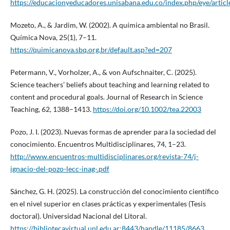
https://educacionyeducadores.unisabana.edu.co/index.php/eye/artic
Mozeto, A., & Jardim, W. (2002). A química ambiental no Brasil.
Química Nova, 25(1), 7–11.
https://quimicanova.sbq.org.br/default.asp?ed=207
Petermann, V., Vorholzer, A., & von Aufschnaiter, C. (2025).
Science teachers’ beliefs about teaching and learning related to
content and procedural goals. Journal of Research in Science
Teaching, 62, 1388–1413.
https://doi.org/10.1002/tea.22003
Pozo, J. I. (2023). Nuevas formas de aprender para la sociedad del
conocimiento. Encuentros Multidisciplinares, 74, 1–23.
http://www.encuentros-multidisciplinares.org/revista-74/j-
ignacio-del-pozo-lecc-inag-.pdf
Sánchez, G. H. (2025). La construcción del conocimiento científico
en el nivel superior en clases prácticas y experimentales (Tesis
doctoral). Universidad Nacional del Litoral.
https://bibliotecavirtual.unl.edu.ar:8443/handle/11185/8663