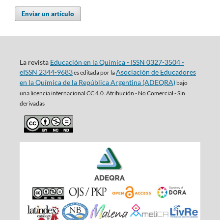
Enviar un artículo
La revista
Educación en la Química - ISSN 0327-3504 -
eISSN 2344-9683
Asociación de Educadores
es editada por la
en la Química de la República Argentina (ADEQRA)
bajo
una
licencia internacional CC 4.0. Atribución - No Comercial - Sin
derivadas