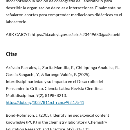
incorporando la noción de coreografía del laboratorio para
describir la organización de roles e interacciones. Finalmente, se
señalaron aportes para comprender mediaciones didácticas en el
laboratorio.
ARK CAICYT: https://id.caicyt.gov.ar/ark:/s23449683/gaa8cuebi
Citas
Arévalo Parrales, J., Zurita Mantilla, E., Chiliquinga Analuisa, R.,
García Sangachi, Y., & Sarango Valdéz, P. (2025).
Interdisciplinariedad y su Impacto en el Desarrollo del
Pensamiento Crítico. Ciencia Latina Revista Científica
Multidisciplinar, 9(2), 8198–8213.
https://doi.org/10.37811/cl_rcm.v9i2.17541
Bond-Robinson, J. (2005). Identifying pedagogical content
knowledge (PCK) in the chemistry laboratory. Chemistry
Education Research and Practice, 6(2), 83–103.