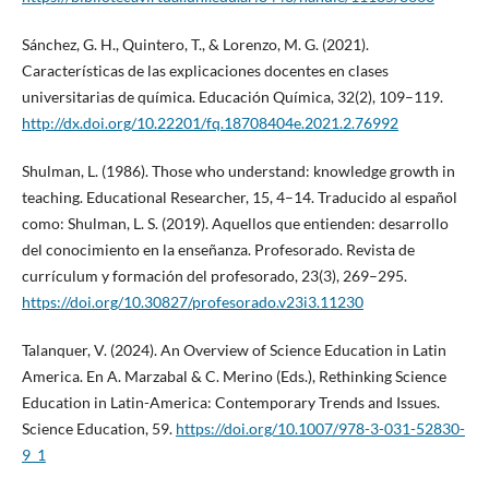
Sánchez, G. H., Quintero, T., & Lorenzo, M. G. (2021).
Características de las explicaciones docentes en clases
universitarias de química. Educación Química, 32(2), 109–119.
http://dx.doi.org/10.22201/fq.18708404e.2021.2.76992
Shulman, L. (1986). Those who understand: knowledge growth in
teaching. Educational Researcher, 15, 4–14. Traducido al español
como: Shulman, L. S. (2019). Aquellos que entienden: desarrollo
del conocimiento en la enseñanza. Profesorado. Revista de
currículum y formación del profesorado, 23(3), 269–295.
https://doi.org/10.30827/profesorado.v23i3.11230
Talanquer, V. (2024). An Overview of Science Education in Latin
America. En A. Marzabal & C. Merino (Eds.), Rethinking Science
Education in Latin-America: Contemporary Trends and Issues.
Science Education, 59.
https://doi.org/10.1007/978-3-031-52830-
9_1