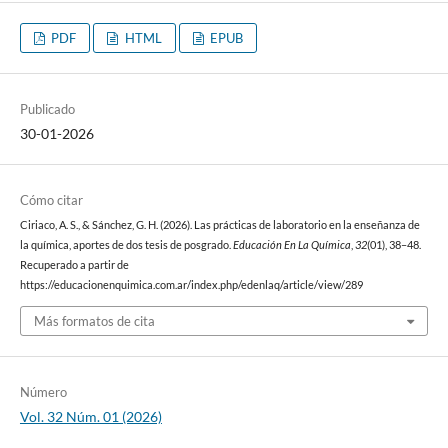
PDF
HTML
EPUB
Publicado
30-01-2026
Cómo citar
Ciriaco, A. S., & Sánchez, G. H. (2026). Las prácticas de laboratorio en la enseñanza de
la química, aportes de dos tesis de posgrado.
Educación En La Química
,
32
(01), 38–48.
Recuperado a partir de
https://educacionenquimica.com.ar/index.php/edenlaq/article/view/289
Más formatos de cita
Número
Vol. 32 Núm. 01 (2026)