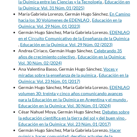
la Química entre las Ciencias y la Tecnología
,
Educación en
la Química: Vol. 31 Núm. 01 (2025)
María Gabriela Lorenzo, Germán Hugo Sánchez,
En Camino
hacia los 30 Volúmenes de EDENLAQ
,
Educación en la
Química: Vol. 29 Núm. 01 (2023)
Germán Hugo Sánchez, María Gabriela Lorenzo,
EDENLAQ
en el Circuito Comunicativo de la Enseñanza de la Química
,
Educación en la Química: Vol. 29 Núm. 02 (2023)
Andrea Ciriaco, Germán Hugo Sánchez,
Celebrando 35
años de crecimiento colectivo
,
Educación en la Química:
Vol. 30 Núm. 02 (2024)
Ana Valentina Basso, Germán Hugo Sánchez,
Voces y
miradas sobre la enseñanza de la química
,
Educación en la
Química: Vol. 23 Núm. 01 (2017)
Germán Hugo Sánchez, María Gabriela Lorenzo,
EDENLAQ
volumen 30: treinta y cinco años comunicando avances
para la Educación en la Química en Argentina y el mundo
,
Educación en la Química: Vol. 30 Núm. 01 (2024)
César Nahuel Moya, Germán Hugo Sánchez,
Debates sobre
la educación científica en la tierra del sol y del buen vino
,
Educación en la Química: Vol. 23 Núm. 01 (2017)
Germán Hugo Sánchez, María Gabriela Lorenzo,
Hacer
química, hacer comunidad: desafíos actuales de la