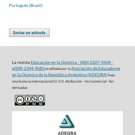
Português (Brasil)
Enviar un artículo
La revista
Educación en la Química - ISSN 0327-3504 -
eISSN 2344-9683
Asociación de Educadores
es editada por la
en la Química de la República Argentina (ADEQRA)
bajo
una
licencia internacional CC 4.0. Atribución - No Comercial - Sin
derivadas