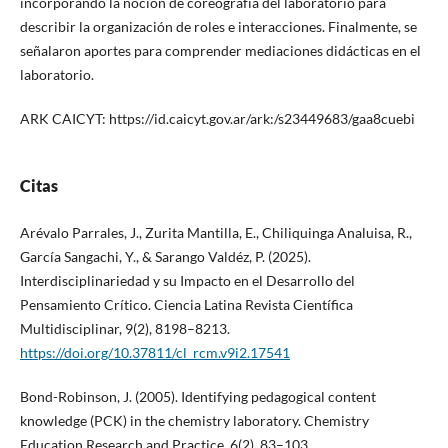
incorporando la noción de coreografía del laboratorio para
describir la organización de roles e interacciones. Finalmente, se
señalaron aportes para comprender mediaciones didácticas en el
laboratorio.
ARK CAICYT: https://id.caicyt.gov.ar/ark:/s23449683/gaa8cuebi
Citas
Arévalo Parrales, J., Zurita Mantilla, E., Chiliquinga Analuisa, R.,
García Sangachi, Y., & Sarango Valdéz, P. (2025).
Interdisciplinariedad y su Impacto en el Desarrollo del
Pensamiento Crítico. Ciencia Latina Revista Científica
Multidisciplinar, 9(2), 8198–8213.
https://doi.org/10.37811/cl_rcm.v9i2.17541
Bond-Robinson, J. (2005). Identifying pedagogical content
knowledge (PCK) in the chemistry laboratory. Chemistry
Education Research and Practice, 6(2), 83–103.