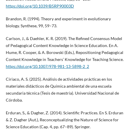
https://doi.org/10.1039/B5RP90003D
Brandon, R. (1994). Theory and experiment in evolutionary
biology. Synthese, 99, 59–73.
Carlson, J., & Daehler, K. R. (2019). The Refined Consensus Model
of Pedagogical Content Knowledge in Science Education. En A.
Hume, R. Cooper, & A. Borowski (Eds.), Repositioning Pedagogical
Content Knowledge in Teachers’ Knowledge for Teaching Science.
https://doi.org/10.1007/978-981-13-5898-2_2
Ciriaco, A. S. (2025). Análisis de actividades prácticas en los
materiales didácticos de Química ambiental de una escuela
secundaria técnica (Tesis de maestría). Universidad Nacional de
Córdoba.
Erduran, S., & Dagher, Z. (2014). Scientific Practices. En S. Erduran
& Z. Dagher (Aut.), Reconceptualizing the Nature of Science for
Science Education (Cap. 4, pp. 67–89). Springer.