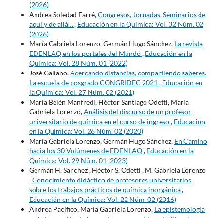
(2026)
Andrea Soledad Farré,
Congresos, Jornadas, Seminarios de
aquí y de allá…
,
Educación en la Química: Vol. 32 Núm. 02
(2026)
María Gabriela Lorenzo, Germán Hugo Sánchez,
La revista
EDENLAQ en los portales del Mundo
,
Educación en la
Química: Vol. 28 Núm. 01 (2022)
José Galiano,
Acercando distancias, compartiendo saberes.
La escuela de posgrado CONGRIDEC 2021
,
Educación en
la Química: Vol. 27 Núm. 02 (2021)
María Belén Manfredi, Héctor Santiago Odetti, María
Gabriela Lorenzo,
Análisis del discurso de un profesor
universitario de química en el curso de ingreso
,
Educación
en la Química: Vol. 26 Núm. 02 (2020)
María Gabriela Lorenzo, Germán Hugo Sánchez,
En Camino
hacia los 30 Volúmenes de EDENLAQ
,
Educación en la
Química: Vol. 29 Núm. 01 (2023)
Germán H. Sanchez , Héctor S. Odetti , M. Gabriela Lorenzo
,
Conocimiento didáctico de profesores universitarios
sobre los trabajos prácticos de química inorgánica
,
Educación en la Química: Vol. 22 Núm. 02 (2016)
Andrea Pacífico, María Gabriela Lorenzo,
La epistemología