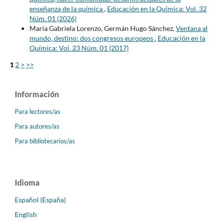
enseñanza de la química
,
Educación en la Química: Vol. 32
Núm. 01 (2026)
María Gabriela Lorenzo, Germán Hugo Sánchez,
Ventana al
mundo, destino: dos congresos europeos
,
Educación en la
Química: Vol. 23 Núm. 01 (2017)
1
2
>
>>
Información
Para lectores/as
Para autores/as
Para bibliotecarios/as
Idioma
Español (España)
English