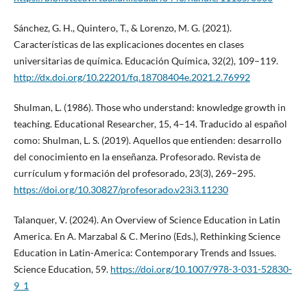
Sánchez, G. H., Quintero, T., & Lorenzo, M. G. (2021).
Características de las explicaciones docentes en clases
universitarias de química. Educación Química, 32(2), 109–119.
http://dx.doi.org/10.22201/fq.18708404e.2021.2.76992
Shulman, L. (1986). Those who understand: knowledge growth in
teaching. Educational Researcher, 15, 4–14. Traducido al español
como: Shulman, L. S. (2019). Aquellos que entienden: desarrollo
del conocimiento en la enseñanza. Profesorado. Revista de
currículum y formación del profesorado, 23(3), 269–295.
https://doi.org/10.30827/profesorado.v23i3.11230
Talanquer, V. (2024). An Overview of Science Education in Latin
America. En A. Marzabal & C. Merino (Eds.), Rethinking Science
Education in Latin-America: Contemporary Trends and Issues.
Science Education, 59.
https://doi.org/10.1007/978-3-031-52830-
9_1