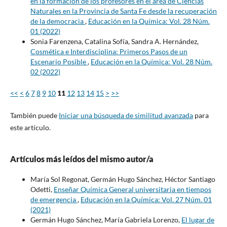
en la formación de los profesores en el área de Ciencias
Naturales en la Provincia de Santa Fe desde la recuperación
de la democracia
,
Educación en la Química: Vol. 28 Núm.
01 (2022)
Sonia Farenzena, Catalina Sofía, Sandra A. Hernández,
Cosmética e Interdisciplina: Primeros Pasos de un
Escenario Posible
,
Educación en la Química: Vol. 28 Núm.
02 (2022)
<<
<
6
7
8
9
10
11
12
13
14
15
>
>>
También puede
Iniciar una búsqueda de similitud avanzada
para
este artículo.
Artículos más leídos del mismo autor/a
María Sol Regonat, Germán Hugo Sánchez, Héctor Santiago
Odetti,
Enseñar Química General universitaria en tiempos
de emergencia
,
Educación en la Química: Vol. 27 Núm. 01
(2021)
Germán Hugo Sánchez, María Gabriela Lorenzo,
El lugar de