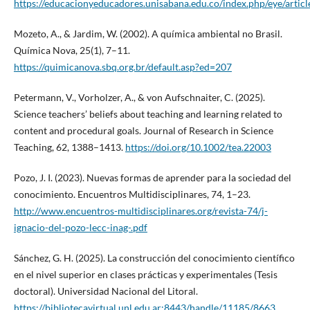
https://educacionyeducadores.unisabana.edu.co/index.php/eye/artic
Mozeto, A., & Jardim, W. (2002). A química ambiental no Brasil.
Química Nova, 25(1), 7–11.
https://quimicanova.sbq.org.br/default.asp?ed=207
Petermann, V., Vorholzer, A., & von Aufschnaiter, C. (2025).
Science teachers’ beliefs about teaching and learning related to
content and procedural goals. Journal of Research in Science
Teaching, 62, 1388–1413.
https://doi.org/10.1002/tea.22003
Pozo, J. I. (2023). Nuevas formas de aprender para la sociedad del
conocimiento. Encuentros Multidisciplinares, 74, 1–23.
http://www.encuentros-multidisciplinares.org/revista-74/j-
ignacio-del-pozo-lecc-inag-.pdf
Sánchez, G. H. (2025). La construcción del conocimiento científico
en el nivel superior en clases prácticas y experimentales (Tesis
doctoral). Universidad Nacional del Litoral.
https://bibliotecavirtual.unl.edu.ar:8443/handle/11185/8663