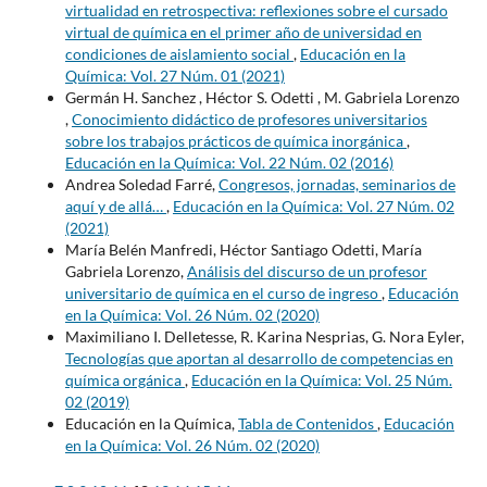
virtualidad en retrospectiva: reflexiones sobre el cursado
virtual de química en el primer año de universidad en
condiciones de aislamiento social
,
Educación en la
Química: Vol. 27 Núm. 01 (2021)
Germán H. Sanchez , Héctor S. Odetti , M. Gabriela Lorenzo
,
Conocimiento didáctico de profesores universitarios
sobre los trabajos prácticos de química inorgánica
,
Educación en la Química: Vol. 22 Núm. 02 (2016)
Andrea Soledad Farré,
Congresos, jornadas, seminarios de
aquí y de allá…
,
Educación en la Química: Vol. 27 Núm. 02
(2021)
María Belén Manfredi, Héctor Santiago Odetti, María
Gabriela Lorenzo,
Análisis del discurso de un profesor
universitario de química en el curso de ingreso
,
Educación
en la Química: Vol. 26 Núm. 02 (2020)
Maximiliano I. Delletesse, R. Karina Nesprias, G. Nora Eyler,
Tecnologías que aportan al desarrollo de competencias en
química orgánica
,
Educación en la Química: Vol. 25 Núm.
02 (2019)
Educación en la Química,
Tabla de Contenidos
,
Educación
en la Química: Vol. 26 Núm. 02 (2020)