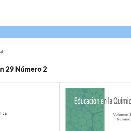
al
en 29 Número 2
mica