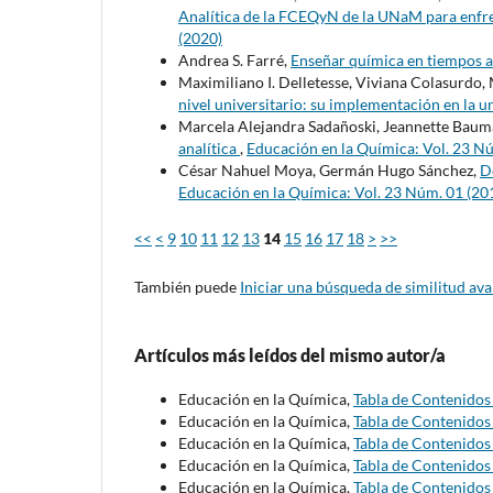
Analítica de la FCEQyN de la UNaM para enfr
(2020)
Andrea S. Farré,
Enseñar química en tiempos 
Maximiliano I. Delletesse, Viviana Colasurdo, 
nivel universitario: su implementación en la u
Marcela Alejandra Sadañoski, Jeannette Bau
analítica
,
Educación en la Química: Vol. 23 N
César Nahuel Moya, Germán Hugo Sánchez,
De
Educación en la Química: Vol. 23 Núm. 01 (20
<<
<
9
10
11
12
13
14
15
16
17
18
>
>>
También puede
Iniciar una búsqueda de similitud av
Artículos más leídos del mismo autor/a
Educación en la Química,
Tabla de Contenido
Educación en la Química,
Tabla de Contenido
Educación en la Química,
Tabla de Contenido
Educación en la Química,
Tabla de Contenido
Educación en la Química,
Tabla de Contenido