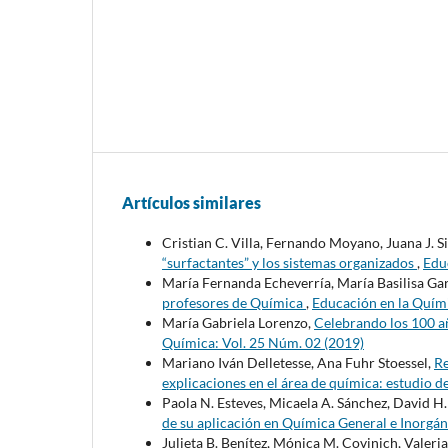
Artículos similares
Cristian C. Villa, Fernando Moyano, Juana J. S
“surfactantes” y los sistemas organizados
,
Edu
María Fernanda Echeverría, María Basilisa Ga
profesores de Química
,
Educación en la Quími
María Gabriela Lorenzo,
Celebrando los 100 añ
Química: Vol. 25 Núm. 02 (2019)
Mariano Iván Delletesse, Ana Fuhr Stoessel,
Re
explicaciones en el área de química: estudio d
Paola N. Esteves, Micaela A. Sánchez, David H
de su aplicación en Química General e Inorgá
Julieta B. Benítez, Mónica M. Covinich, Valeria 