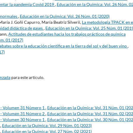
entar la pandemia Covid 2019
,
Educación en la Química: Vol. 26 Núm. 0
anormales
,
Educación en la Química: Vol. 26 Núm. 01 (2020)
María J. Goñi Capurro, María Beatriz Silverii,
La metodología TPACK en e
nidad didáctica de gases
,
Educación en la Química: Vol. 25 Núm. 01 (201
mann,
Actitudes de estudiantes hacia los trabajos prácticos de química
úm. 01 (2017)
bates sobre la educación científica en la tierra del sol y del buen vino
,
17)
anzada
para este artículo.
s - Volumen 31 Número 1
,
Educación en la Química: Vol. 31 Núm. 01 (20
s - Volumen 31 Número 2
,
Educación en la Química: Vol. 31 Núm. 02 (20
s - Volumen 30 Número 1
,
Educación en la Química: Vol. 30 Núm. 01 (20
s
,
Educación en la Química: Vol. 29 Núm. 01 (2023)
s
,
Educación en la Química: Vol. 27 Núm. 02 (2021)