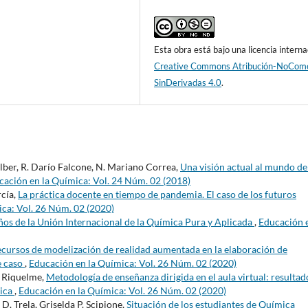
Esta obra está bajo una licencia interna
Creative Commons Atribución-NoCome
SinDerivadas 4.0
.
ilber, R. Darío Falcone, N. Mariano Correa,
Una visión actual al mundo de
cación en la Química: Vol. 24 Núm. 02 (2018)
rcía,
La práctica docente en tiempo de pandemia. El caso de los futuros
ca: Vol. 26 Núm. 02 (2020)
os de la Unión Internacional de la Química Pura y Aplicada
,
Educación e
cursos de modelización de realidad aumentada en la elaboración de
e caso
,
Educación en la Química: Vol. 26 Núm. 02 (2020)
. Riquelme,
Metodología de enseñanza dirigida en el aula virtual: resultad
nica
,
Educación en la Química: Vol. 26 Núm. 02 (2020)
D. Trela, Griselda P. Scipione,
Situación de los estudiantes de Química