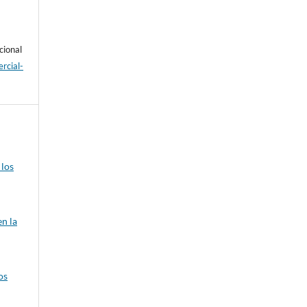
cional
rcial-
 los
n la
os