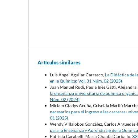
Artículos similares
Luis Angel Aguilar Carrasco,
La Didáctica de l
en la Química: Vol. 31 Núm. 02 (2025)
Juan Manuel Rudi, Paula Inés Gatti, Alejandra 
la enseñanza universitaria de química orgánic
Núm. 02 (2024)
Miriam Gladys Acuña, Griselda Marilú Marcha
necesarios para el ingreso a las carreras unive
01 (2025)
Wendy Villalobos González, Carlos Arguedas-M
para la Enseñanza y Aprendizaje de la Química
Patricia Carabelli, María Chantal Carballo,
XX