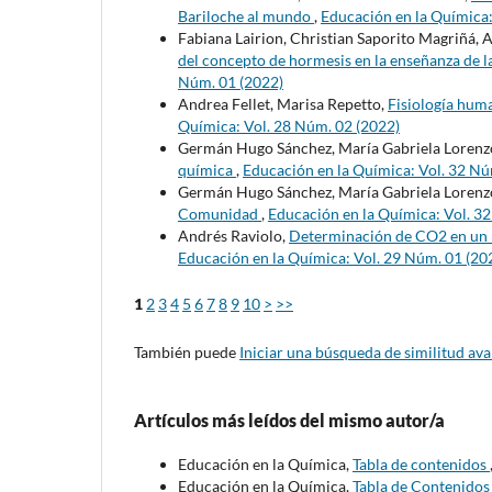
Bariloche al mundo
,
Educación en la Química:
Fabiana Lairion, Christian Saporito Magriñá, 
del concepto de hormesis en la enseñanza de l
Núm. 01 (2022)
Andrea Fellet, Marisa Repetto,
Fisiología huma
Química: Vol. 28 Núm. 02 (2022)
Germán Hugo Sánchez, María Gabriela Lorenz
química
,
Educación en la Química: Vol. 32 Nú
Germán Hugo Sánchez, María Gabriela Lorenz
Comunidad
,
Educación en la Química: Vol. 3
Andrés Raviolo,
Determinación de CO2 en un D
Educación en la Química: Vol. 29 Núm. 01 (20
1
2
3
4
5
6
7
8
9
10
>
>>
También puede
Iniciar una búsqueda de similitud av
Artículos más leídos del mismo autor/a
Educación en la Química,
Tabla de contenidos
Educación en la Química,
Tabla de Contenido