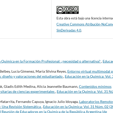
Esta obra está bajo una licencia interna
Creative Commons Atribución-NoCome
SinDerivadas 4.0
.
a Química en la Formación Profesional: ¿necesidad o alternativa?
,
Educa
Belbey, Lucía Gimenez, María Silvina Reyes,
Entorno virtual multimodal 
a: diseño y valoraciones del estudiantado
,
Educación en la Química: Vol. 
k, Gladis Edith Medina, Alicia Jeannette Baumann,
Contenidos mínimos
rsitarias de ciencias experimentales
,
Educación en la Química: Vol. 31 N
atarrita, Fernando Capuya, Ignacio Julio Idoyaga,
Laboratorios Remoto
: Una Revisión Sistemática
,
Educación en la Química: Vol. 31 Núm. 02 (2
I Reunión de Educadores en la Química de la República Argentina (de