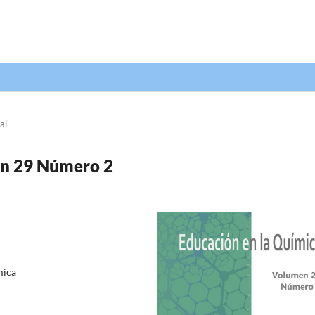
al
en 29 Número 2
mica