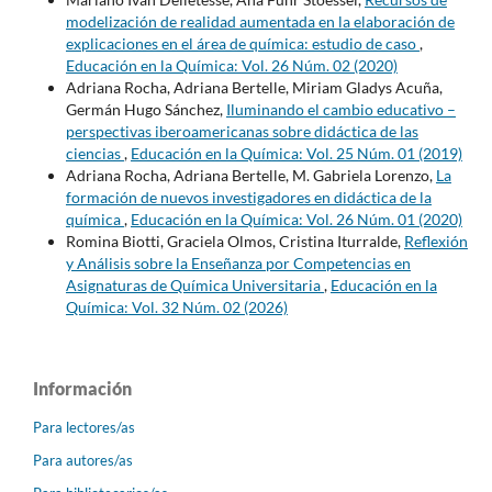
modelización de realidad aumentada en la elaboración de
explicaciones en el área de química: estudio de caso
,
Educación en la Química: Vol. 26 Núm. 02 (2020)
Adriana Rocha, Adriana Bertelle, Miriam Gladys Acuña,
Germán Hugo Sánchez,
Iluminando el cambio educativo –
perspectivas iberoamericanas sobre didáctica de las
ciencias
,
Educación en la Química: Vol. 25 Núm. 01 (2019)
Adriana Rocha, Adriana Bertelle, M. Gabriela Lorenzo,
La
formación de nuevos investigadores en didáctica de la
química
,
Educación en la Química: Vol. 26 Núm. 01 (2020)
Romina Biotti, Graciela Olmos, Cristina Iturralde,
Reflexión
y Análisis sobre la Enseñanza por Competencias en
Asignaturas de Química Universitaria
,
Educación en la
Química: Vol. 32 Núm. 02 (2026)
Información
Para lectores/as
Para autores/as