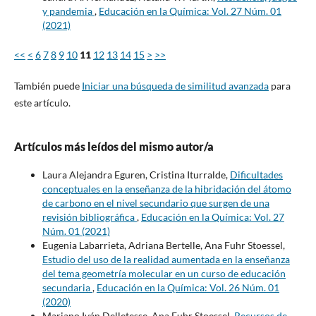
y pandemia
,
Educación en la Química: Vol. 27 Núm. 01
(2021)
<<
<
6
7
8
9
10
11
12
13
14
15
>
>>
También puede
Iniciar una búsqueda de similitud avanzada
para
este artículo.
Artículos más leídos del mismo autor/a
Laura Alejandra Eguren, Cristina Iturralde,
Dificultades
conceptuales en la enseñanza de la hibridación del átomo
de carbono en el nivel secundario que surgen de una
revisión bibliográfica
,
Educación en la Química: Vol. 27
Núm. 01 (2021)
Eugenia Labarrieta, Adriana Bertelle, Ana Fuhr Stoessel,
Estudio del uso de la realidad aumentada en la enseñanza
del tema geometría molecular en un curso de educación
secundaria
,
Educación en la Química: Vol. 26 Núm. 01
(2020)
Mariano Iván Delletesse, Ana Fuhr Stoessel,
Recursos de