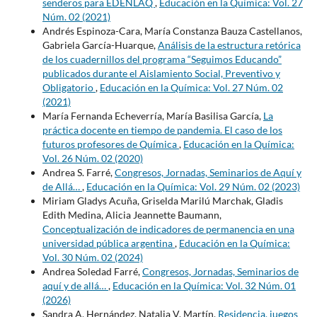
senderos para EDENLAQ
,
Educación en la Química: Vol. 27
Núm. 02 (2021)
Andrés Espinoza-Cara, María Constanza Bauza Castellanos,
Gabriela García-Huarque,
Análisis de la estructura retórica
de los cuadernillos del programa “Seguimos Educando”
publicados durante el Aislamiento Social, Preventivo y
Obligatorio
,
Educación en la Química: Vol. 27 Núm. 02
(2021)
María Fernanda Echeverría, María Basilisa García,
La
práctica docente en tiempo de pandemia. El caso de los
futuros profesores de Química
,
Educación en la Química:
Vol. 26 Núm. 02 (2020)
Andrea S. Farré,
Congresos, Jornadas, Seminarios de Aquí y
de Allá…
,
Educación en la Química: Vol. 29 Núm. 02 (2023)
Miriam Gladys Acuña, Griselda Marilú Marchak, Gladis
Edith Medina, Alicia Jeannette Baumann,
Conceptualización de indicadores de permanencia en una
universidad pública argentina
,
Educación en la Química:
Vol. 30 Núm. 02 (2024)
Andrea Soledad Farré,
Congresos, Jornadas, Seminarios de
aquí y de allá…
,
Educación en la Química: Vol. 32 Núm. 01
(2026)
Sandra A. Hernández, Natalia V. Martín,
Residencia, juegos