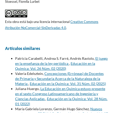
Stoessel, Fiorella Lurbet
Esta obra está bajo una licencia internacional
Creative Commons
Atribución-NoComercial-SinDerivadas 4.0
.
Artículos similares
Patricia Carabelli, Andrea S. Farré, Andrés Raviolo,
El juego
en la enseñanza de la ley periódica
,
Educación en la
Química: Vol. 26 Núm. 02 (2020)
Valeria Edelsztein,
Concepciones (Erróneas) de Docentes
de Primaria y Secundaria Acerca de la Naturaleza de la
Materia
,
Educación en la Química: Vol. 31 Núm. 02 (2025)
Juliana Huergo,
La Educación en Química estuvo presente
en el sexto Congreso Latinoamericano de Ingeniería y
Ciencias Aplicadas
,
Educación en la Química: Vol. 28 Núm.
01 (2022)
María Gabriela Lorenzo, Germán Hugo Sánchez,
Nuevos