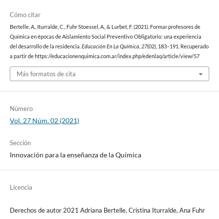
Cómo citar
Bertelle, A., Iturralde, C., Fuhr Stoessel, A., & Lurbet, F. (2021). Formar profesores de
Química en épocas de Aislamiento Social Preventivo Obligatorio: una experiencia
del desarrollo de la residencia.
Educación En La Química
,
27
(02), 183–191. Recuperado
a partir de https://educacionenquimica.com.ar/index.php/edenlaq/article/view/57
Más formatos de cita
Número
Vol. 27 Núm. 02 (2021)
Sección
Innovación para la enseñanza de la Química
Licencia
Derechos de autor 2021 Adriana Bertelle, Cristina Iturralde, Ana Fuhr