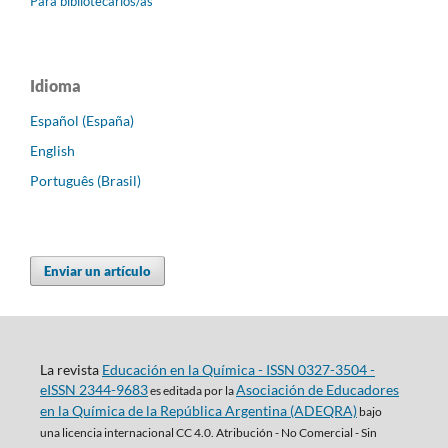
Para bibliotecarios/as
Idioma
Español (España)
English
Português (Brasil)
Enviar un artículo
La revista
Educación en la Química - ISSN 0327-3504 -
eISSN 2344-9683
Asociación de Educadores
es editada por la
en la Química de la República Argentina (ADEQRA)
bajo
una
licencia internacional CC 4.0. Atribución - No Comercial - Sin