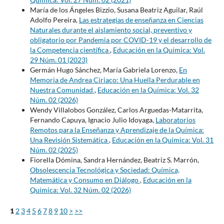
María de los Ángeles Bizzio, Susana Beatriz Aguilar, Raúl
Adolfo Pereira,
Las estrategias de enseñanza en Ciencias
Naturales durante el aislamiento social, preventivo y
obligatorio por Pandemia por COVID-19 y el desarrollo de
la Competencia científica
,
Educación en la Química: Vol.
29 Núm. 01 (2023)
Germán Hugo Sánchez, María Gabriela Lorenzo,
En
Memoria de Andrea Ciriaco: Una Huella Perdurable en
Nuestra Comunidad
,
Educación en la Química: Vol. 32
Núm. 02 (2026)
Wendy Villalobos González, Carlos Arguedas-Matarrita,
Fernando Capuya, Ignacio Julio Idoyaga,
Laboratorios
Remotos para la Enseñanza y Aprendizaje de la Química:
Una Revisión Sistemática
,
Educación en la Química: Vol. 31
Núm. 02 (2025)
Fiorella Dómina, Sandra Hernández, Beatriz S. Marrón,
Obsolescencia Tecnológica y Sociedad: Química,
Matemática y Consumo en Diálogo
,
Educación en la
Química: Vol. 32 Núm. 02 (2026)
1
2
3
4
5
6
7
8
9
10
>
>>