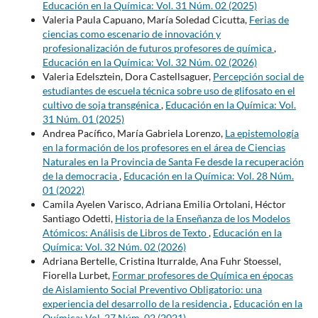
Educación en la Química: Vol. 31 Núm. 02 (2025)
Valeria Paula Capuano, María Soledad Cicutta,
Ferias de
ciencias como escenario de innovación y
profesionalización de futuros profesores de química
,
Educación en la Química: Vol. 32 Núm. 02 (2026)
Valeria Edelsztein, Dora Castellsaguer,
Percepción social de
estudiantes de escuela técnica sobre uso de glifosato en el
cultivo de soja transgénica
,
Educación en la Química: Vol.
31 Núm. 01 (2025)
Andrea Pacífico, María Gabriela Lorenzo,
La epistemología
en la formación de los profesores en el área de Ciencias
Naturales en la Provincia de Santa Fe desde la recuperación
de la democracia
,
Educación en la Química: Vol. 28 Núm.
01 (2022)
Camila Ayelen Varisco, Adriana Emilia Ortolani, Héctor
Santiago Odetti,
Historia de la Enseñanza de los Modelos
Atómicos: Análisis de Libros de Texto
,
Educación en la
Química: Vol. 32 Núm. 02 (2026)
Adriana Bertelle, Cristina Iturralde, Ana Fuhr Stoessel,
Fiorella Lurbet,
Formar profesores de Química en épocas
de Aislamiento Social Preventivo Obligatorio: una
experiencia del desarrollo de la residencia
,
Educación en la
Química: Vol. 27 Núm. 02 (2021)