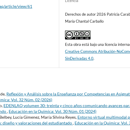
Licencia
aq/article/view/61
Derechos de autor 2026 Patricia Carabe
María Chantal Carballo
Esta obra está bajo una licencia interna
Creative Commons Atribución-NoCome
SinDerivadas 4.0
.
lde,
Reflexión y Análisis sobre la Enseñanza por Competencias en Asigna
ímica: Vol. 32 Núm. 02 (2026)
o,
EDENLAQ volumen 30: treinta y cinco años comunicando avances para
undo
,
Educación en la Química: Vol. 30 Núm. 01 (2024)
Belbey, Lucía Gimenez, María Silvina Reyes,
Entorno virtual multimodal 
a: diseño y valoraciones del estudiantado
,
Educación en la Química: Vol. 