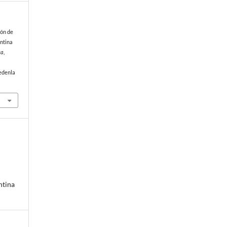
ión de
entina
ca
,
edenla
ntina