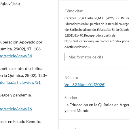
3/qbcv4jskp
Cómo citar
Carabelli, P., & Carballo, M. C. (2026). XXI Reun
Educadores en la Química de la República Arg
(de Bariloche al mundo.
Educación En La Quími
32
(01), 81–90. Recuperado a partir de
https://educacionenquimica.com.ar/index.php/
Recuperación Apoyado por
q/article/view/285
ímica, 29(02), 97–106.
aq/article/view/54
Más formatos de cita
smética e Interdisciplina:
n la Química, 28(02), 123–
Número
denlaq/article/view/51
Vol. 32 Núm. 01 (2026)
 juegos y pandemia.
Sección
La Educación en la Química en Arge
aq/article/view/16
y en el Mundo
s Gases en Estado Remoto.