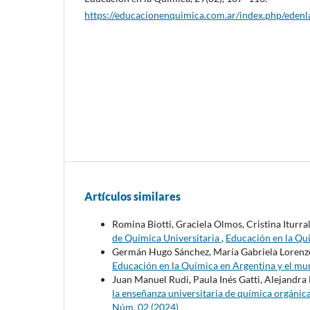
https://educacionenquimica.com.ar/index.php/edenl
Artículos similares
Romina Biotti, Graciela Olmos, Cristina Iturra
de Química Universitaria
,
Educación en la Qu
Germán Hugo Sánchez, María Gabriela Lorenz
Educación en la Química en Argentina y el m
Juan Manuel Rudi, Paula Inés Gatti, Alejandra 
la enseñanza universitaria de química orgánic
Núm. 02 (2024)