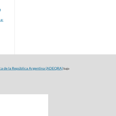
a
a:
ca de la República Argentina (ADEQRA)
bajo