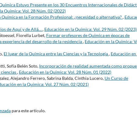
Química Estuvo Presente en los 30 Encuentros Internacionales de Didáct
la Química: Vol. 28 Núm. 02 (2022)
a Química en la Formación Profesional: ¿necesidad o alternativa?
,
Educa
ios de Aquí y de Allá…
,
Educación en la Química: Vol. 29 Núm. 02 (2023)
Stoessel, Fiorella Lurbet,
Formar profesores de Química en épocas de
 experiencia del desarrollo de la residencia
,
Educación en la Química: V
o,
El lugar de la Química entre las Ciencias y la Tecnología
,
Educación en 
ti, Sofía Belén Soto,
Incorporación de realidad aumentada como propue
e ciencias
,
Educación en la Química: Vol. 28 Núm. 01 (2022)
lez, Alejandro Ferrero, Sabrina Balda, Cinthia Lucero,
Un Curso de
ducación en la Química: Vol. 27 Núm. 02 (2021)
anzada
para este artículo.