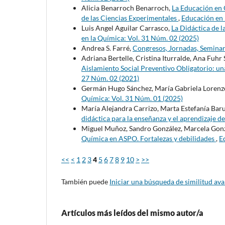
Alicia Benarroch Benarroch,
La Educación en 
de las Ciencias Experimentales
,
Educación en 
Luis Angel Aguilar Carrasco,
La Didáctica de l
en la Química: Vol. 31 Núm. 02 (2025)
Andrea S. Farré,
Congresos, Jornadas, Seminar
Adriana Bertelle, Cristina Iturralde, Ana Fuhr 
Aislamiento Social Preventivo Obligatorio: una
27 Núm. 02 (2021)
Germán Hugo Sánchez, María Gabriela Lorenz
Química: Vol. 31 Núm. 01 (2025)
María Alejandra Carrizo, Marta Estefanía Barut
didáctica para la enseñanza y el aprendizaje d
Miguel Muñoz, Sandro González, Marcela Gonza
Química en ASPO. Fortalezas y debilidades
,
E
<<
<
1
2
3
4
5
6
7
8
9
10
>
>>
También puede
Iniciar una búsqueda de similitud av
Artículos más leídos del mismo autor/a