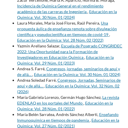
Zacur Vercellone, María A. Aparicio, Norma B. Moraga,
Incidencia de Química General en el rendimiento
académico de las carreras de Ingeniería
,
Educación en la
Química: Vol. 30 Núm. 01 (2024)
Laura Morales, María José Flores, Raúl Pereira,
Una
propuesta áulica de enseñanza remota sobre divulgación
científica y pseudocientífica en tiempos de covid-19
,
Educación en la Química: Vol. 28 Núm. 02 (2022)
Yazmín Arellano Salazar,
Escuela de Posgrado CONGRIDEC
2022: Una Oportunidad para la Formación de
Investigadores en Educación Química
,
Educación en la
Química: Vol. 29 Núm. 01 (2023)
Andrea S. Farré,
Congresos, jornadas, seminarios de aquí y
de allá…
,
Educación en la Química: Vol. 30 Núm. 01 (2024)
Andrea Soledad Farré,
Congresos, Jornadas, Seminarios de
aquí y de allá…
,
Educación en la Química: Vol. 32 Núm. 02
(2026)
María Gabriela Lorenzo, Germán Hugo Sánchez,
La revista
EDENLAQ en los portales del Mundo
,
Educación en la
Química: Vol. 28 Núm. 01 (2022)
María Belén Sarratea, Andrés Sánchez Alberti,
Enseñando
Inmunoquímica en tiempos de pandemia
,
Educación en la
Química: Vol. 27 Núm. 02 (2021)