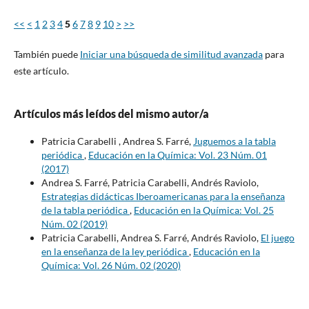
<<
<
1
2
3
4
5
6
7
8
9
10
>
>>
También puede
Iniciar una búsqueda de similitud avanzada
para
este artículo.
Artículos más leídos del mismo autor/a
Patricia Carabelli , Andrea S. Farré,
Juguemos a la tabla
periódica
,
Educación en la Química: Vol. 23 Núm. 01
(2017)
Andrea S. Farré, Patricia Carabelli, Andrés Raviolo,
Estrategias didácticas Iberoamericanas para la enseñanza
de la tabla periódica
,
Educación en la Química: Vol. 25
Núm. 02 (2019)
Patricia Carabelli, Andrea S. Farré, Andrés Raviolo,
El juego
en la enseñanza de la ley periódica
,
Educación en la
Química: Vol. 26 Núm. 02 (2020)