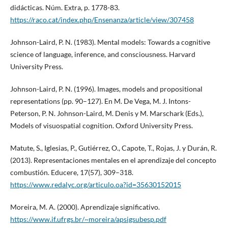
didácticas. Núm. Extra, p. 1778-83.
https://raco.cat/index.php/Ensenanza/article/view/307458
Johnson-Laird, P. N. (1983). Mental models: Towards a cognitive
science of language, inference, and consciousness. Harvard
University Press.
Johnson-Laird, P. N. (1996). Images, models and propositional
representations (pp. 90–127). En M. De Vega, M. J. Intons-
Peterson, P. N. Johnson-Laird, M. Denis y M. Marschark (Eds.),
Models of visuospatial cognition. Oxford University Press.
Matute, S., Iglesias, P., Gutiérrez, O., Capote, T., Rojas, J. y Durán, R.
(2013). Representaciones mentales en el aprendizaje del concepto
combustión. Educere, 17(57), 309–318.
https://www.redalyc.org/articulo.oa?id=35630152015
Moreira, M. A. (2000). Aprendizaje significativo.
https://www.if.ufrgs.br/~moreira/apsigsubesp.pdf