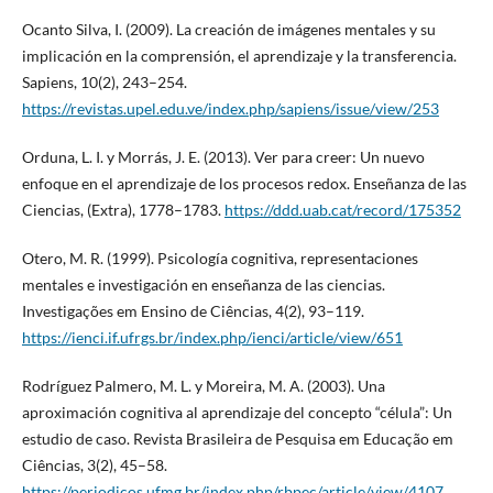
Ocanto Silva, I. (2009). La creación de imágenes mentales y su
implicación en la comprensión, el aprendizaje y la transferencia.
Sapiens, 10(2), 243–254.
https://revistas.upel.edu.ve/index.php/sapiens/issue/view/253
Orduna, L. I. y Morrás, J. E. (2013). Ver para creer: Un nuevo
enfoque en el aprendizaje de los procesos redox. Enseñanza de las
Ciencias, (Extra), 1778–1783.
https://ddd.uab.cat/record/175352
Otero, M. R. (1999). Psicología cognitiva, representaciones
mentales e investigación en enseñanza de las ciencias.
Investigações em Ensino de Ciências, 4(2), 93–119.
https://ienci.if.ufrgs.br/index.php/ienci/article/view/651
Rodríguez Palmero, M. L. y Moreira, M. A. (2003). Una
aproximación cognitiva al aprendizaje del concepto “célula”: Un
estudio de caso. Revista Brasileira de Pesquisa em Educação em
Ciências, 3(2), 45–58.
https://periodicos.ufmg.br/index.php/rbpec/article/view/4107