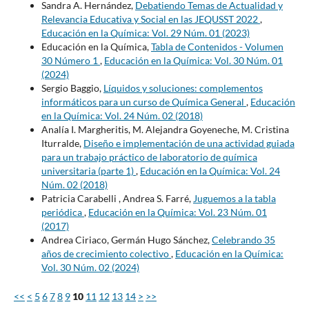
Sandra A. Hernández,
Debatiendo Temas de Actualidad y
Relevancia Educativa y Social en las JEQUSST 2022
,
Educación en la Química: Vol. 29 Núm. 01 (2023)
Educación en la Química,
Tabla de Contenidos - Volumen
30 Número 1
,
Educación en la Química: Vol. 30 Núm. 01
(2024)
Sergio Baggio,
Líquidos y soluciones: complementos
informáticos para un curso de Química General
,
Educación
en la Química: Vol. 24 Núm. 02 (2018)
Analía I. Margheritis, M. Alejandra Goyeneche, M. Cristina
Iturralde,
Diseño e implementación de una actividad guiada
para un trabajo práctico de laboratorio de química
universitaria (parte 1)
,
Educación en la Química: Vol. 24
Núm. 02 (2018)
Patricia Carabelli , Andrea S. Farré,
Juguemos a la tabla
periódica
,
Educación en la Química: Vol. 23 Núm. 01
(2017)
Andrea Ciriaco, Germán Hugo Sánchez,
Celebrando 35
años de crecimiento colectivo
,
Educación en la Química:
Vol. 30 Núm. 02 (2024)
<<
<
5
6
7
8
9
10
11
12
13
14
>
>>