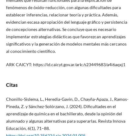
mentales que resultan funcionales para la explicación de
fenómenos de óxido-reducción, con algunas dificultades para
establecer inferencias, relacionar teoría y práctica. Además,
evidencian escasa apropiación del lenguaje gráfico y persistencia
de concepciones alternativas. Se concluye que es necesario
implementar estrategias didácticas que favorezcan aprendizajes
significativos y la generación de modelos mentales más cercanos
al conocimiento científico.
ARK CAICYT: https://id.caicyt.gov.ar/ark:/s23449683/a4i6aqxj1
Citas
Chonillo-Sislema, L., Heredia-Gavin, D., Chayña-Apaza, J., Ramos-
Pineda, Z. y Sánchez-Solórzano, J. (2024). Dificultades en el
aprendizaje de química en el bachillerato, desde la opinión del
alumnado y algunas alternativas para superarlas. Revista Innova
Educación, 6(1), 71–88.
https://doi.org/10.35622/j.rie.2024.01.005