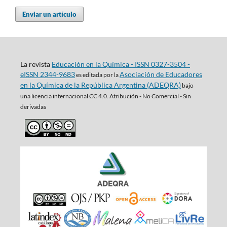
Enviar un artículo
La revista
Educación en la Química - ISSN 0327-3504 -
eISSN 2344-9683
Asociación de Educadores
es editada por la
en la Química de la República Argentina (ADEQRA)
bajo
una
licencia internacional CC 4.0. Atribución - No Comercial - Sin
derivadas