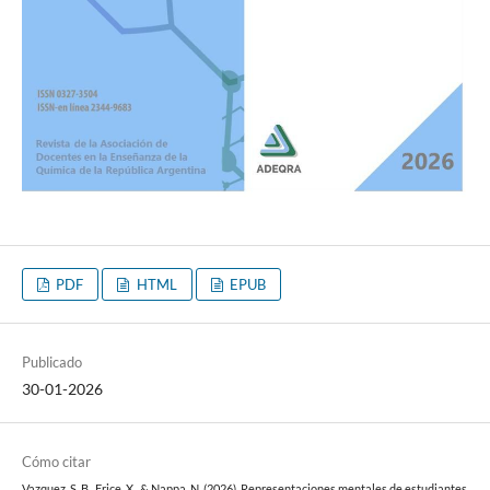
PDF
HTML
EPUB
Publicado
30-01-2026
Cómo citar
Vazquez, S. B., Erice, X., & Nappa, N. (2026). Representaciones mentales de estudiantes