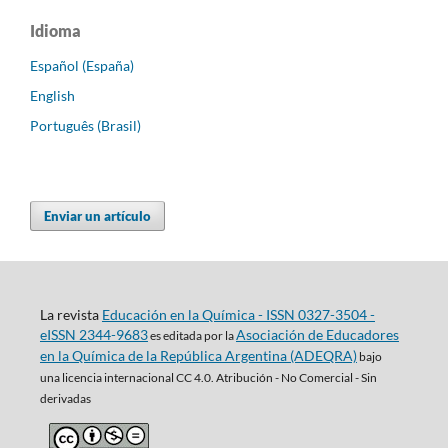
Idioma
Español (España)
English
Português (Brasil)
Enviar un artículo
La revista
Educación en la Química - ISSN 0327-3504 -
eISSN 2344-9683
Asociación de Educadores
es editada por la
en la Química de la República Argentina (ADEQRA)
bajo
una
licencia internacional CC 4.0. Atribución - No Comercial - Sin
derivadas