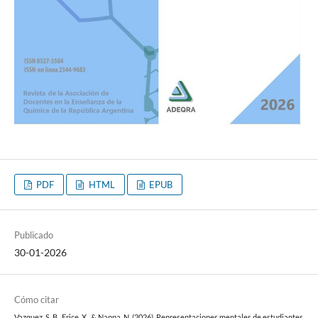
PDF
HTML
EPUB
Publicado
30-01-2026
Cómo citar
Vazquez, S. B., Erice, X., & Nappa, N. (2026). Representaciones mentales de estudiantes