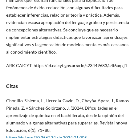
mentales que resultan funcionales para la explicación de
fenómenos de óxido-reducción, con algunas dificultades para
establecer inferencias, relacionar teoría y práctica. Además,
evidencian escasa apropiación del lenguaje gráfico y persistencia
de concepciones alternativas. Se concluye que es necesario
implementar estrategias didácticas que favorezcan aprendizajes
significativos y la generación de modelos mentales más cercanos
al conocimiento científico.
ARK CAICYT: https://id.caicyt.gov.ar/ark:/s23449683/a4i6aqxj1
Citas
Chonillo-Sislema, L., Heredia-Gavin, D., Chayña-Apaza, J., Ramos-
Pineda, Z. y Sánchez-Solórzano, J. (2024). Dificultades en el
aprendizaje de química en el bachillerato, desde la opinión del
alumnado y algunas alternativas para superarlas. Revista Innova
Educación, 6(1), 71–88.
https://doi.org/10.35622/j.rie.2024.01.005