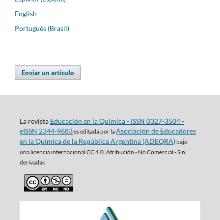
English
Português (Brasil)
Enviar un artículo
La revista
Educación en la Química - ISSN 0327-3504 -
eISSN 2344-9683
Asociación de Educadores
es editada por la
en la Química de la República Argentina (ADEQRA)
bajo
una
licencia internacional CC 4.0. Atribución - No Comercial - Sin
derivadas