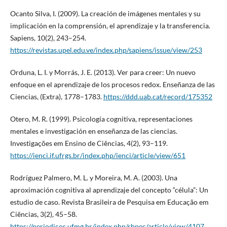
Ocanto Silva, I. (2009). La creación de imágenes mentales y su
implicación en la comprensión, el aprendizaje y la transferencia.
Sapiens, 10(2), 243–254.
https://revistas.upel.edu.ve/index.php/sapiens/issue/view/253
Orduna, L. I. y Morrás, J. E. (2013). Ver para creer: Un nuevo
enfoque en el aprendizaje de los procesos redox. Enseñanza de las
Ciencias, (Extra), 1778–1783.
https://ddd.uab.cat/record/175352
Otero, M. R. (1999). Psicología cognitiva, representaciones
mentales e investigación en enseñanza de las ciencias.
Investigações em Ensino de Ciências, 4(2), 93–119.
https://ienci.if.ufrgs.br/index.php/ienci/article/view/651
Rodríguez Palmero, M. L. y Moreira, M. A. (2003). Una
aproximación cognitiva al aprendizaje del concepto “célula”: Un
estudio de caso. Revista Brasileira de Pesquisa em Educação em
Ciências, 3(2), 45–58.
https://periodicos.ufmg.br/index.php/rbpec/article/view/4107