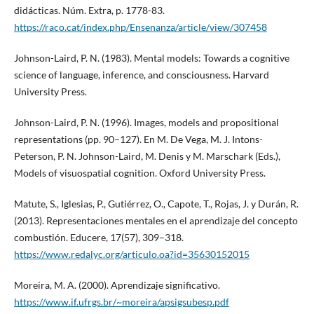
didácticas. Núm. Extra, p. 1778-83.
https://raco.cat/index.php/Ensenanza/article/view/307458
Johnson-Laird, P. N. (1983). Mental models: Towards a cognitive
science of language, inference, and consciousness. Harvard
University Press.
Johnson-Laird, P. N. (1996). Images, models and propositional
representations (pp. 90–127). En M. De Vega, M. J. Intons-
Peterson, P. N. Johnson-Laird, M. Denis y M. Marschark (Eds.),
Models of visuospatial cognition. Oxford University Press.
Matute, S., Iglesias, P., Gutiérrez, O., Capote, T., Rojas, J. y Durán, R.
(2013). Representaciones mentales en el aprendizaje del concepto
combustión. Educere, 17(57), 309–318.
https://www.redalyc.org/articulo.oa?id=35630152015
Moreira, M. A. (2000). Aprendizaje significativo.
https://www.if.ufrgs.br/~moreira/apsigsubesp.pdf