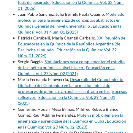
tesis de posgrado
,
Educación en la Química: Vol. 32 Núm.
01 (2026)
Juan Pablo Sánchez, Julia Bernik, Paola Quaino,
Modelado
molecular para la enseñanza de conceptos abstractos en
Química General del nivel universitario
,
Educación en la
Química: Vol. 31 Núm. 01 (2025)
Patricia Carabelli, María Chantal Carballo,
XXI Reunión de
Educadores en la Química de la República Argentina (de
Bariloche al mundo
,
Educación en la Química: Vol. 32
Núm. 01 (2026)
Sergio Baggio,
Simulaciones para complementar el estudio
de la cinética química a nivel básico
,
Educación en la
Química: Vol. 27 Núm. 02 (2021)
María Fernanda Echeverría,
Desarrollo del Conocimiento
Didáctico del Contenido en la formación inicial de
profesores de química. Un análisis centrado en los procesos
reflexivos
,
Educación en la Química: Vol. 29 Núm. 01
(2023)
Guillermo Houari Mesa Briñas, Mildred Rebeca Blanco
Gómez, Raúl Addine Fernández,
Mole vs mol: dilema en la
enseñanza y aprendizaje de la Química en Cuba
,
Educación
en la Química: Vol. 29 Núm. 02 (2023)
Luis Ignacio Schneider, Cecilia De Piante Vicín,
Compostaje