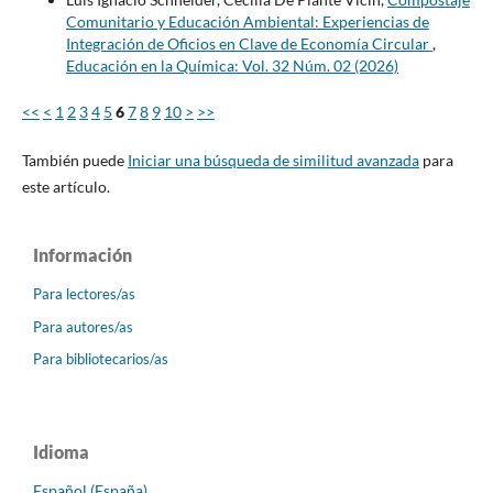
Comunitario y Educación Ambiental: Experiencias de
Integración de Oficios en Clave de Economía Circular
,
Educación en la Química: Vol. 32 Núm. 02 (2026)
<<
<
1
2
3
4
5
6
7
8
9
10
>
>>
También puede
Iniciar una búsqueda de similitud avanzada
para
este artículo.
Información
Para lectores/as
Para autores/as
Para bibliotecarios/as
Idioma
Español (España)