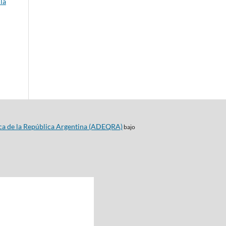
la
ca de la República Argentina (ADEQRA)
bajo