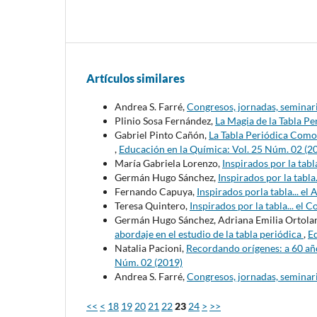
Artículos similares
Andrea S. Farré,
Congresos, jornadas, seminari
Plinio Sosa Fernández,
La Magia de la Tabla P
Gabriel Pinto Cañón,
La Tabla Periódica Como 
,
Educación en la Química: Vol. 25 Núm. 02 (2
María Gabriela Lorenzo,
Inspirados por la tab
Germán Hugo Sánchez,
Inspirados por la tabla
Fernando Capuya,
Inspirados porla tabla... el
Teresa Quintero,
Inspirados por la tabla... el 
Germán Hugo Sánchez, Adriana Emilia Ortolan
abordaje en el estudio de la tabla periódica
,
Ed
Natalia Pacioni,
Recordando orígenes: a 60 año
Núm. 02 (2019)
Andrea S. Farré,
Congresos, jornadas, seminari
<<
<
18
19
20
21
22
23
24
>
>>