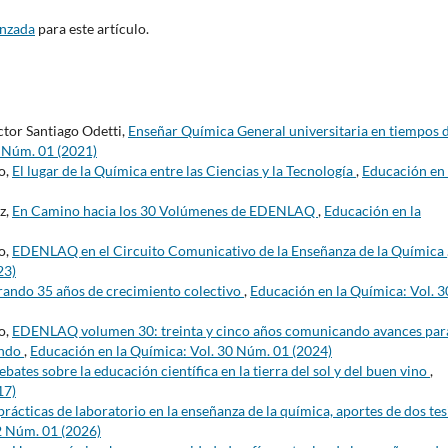
anzada
para este artículo.
tor Santiago Odetti,
Enseñar Química General universitaria en tiempos 
7 Núm. 01 (2021)
o,
El lugar de la Química entre las Ciencias y la Tecnología
,
Educación en 
z,
En Camino hacia los 30 Volúmenes de EDENLAQ
,
Educación en la
o,
EDENLAQ en el Circuito Comunicativo de la Enseñanza de la Química
23)
rando 35 años de crecimiento colectivo
,
Educación en la Química: Vol. 3
o,
EDENLAQ volumen 30: treinta y cinco años comunicando avances para
undo
,
Educación en la Química: Vol. 30 Núm. 01 (2024)
bates sobre la educación científica en la tierra del sol y del buen vino
,
17)
prácticas de laboratorio en la enseñanza de la química, aportes de dos tes
2 Núm. 01 (2026)