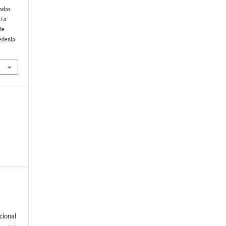
radas
 La
de
edenla
cional