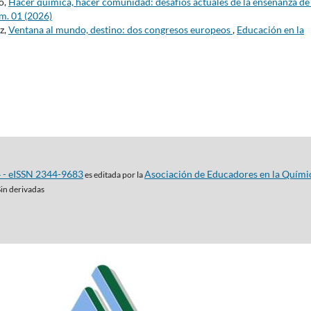
o,
Hacer química, hacer comunidad: desafíos actuales de la enseñanza de 
m. 01 (2026)
z,
Ventana al mundo, destino: dos congresos europeos
,
Educación en la
4 - eISSN 2344-9683
Asociación de Educadores en la Quími
es editada por la
Sin derivadas