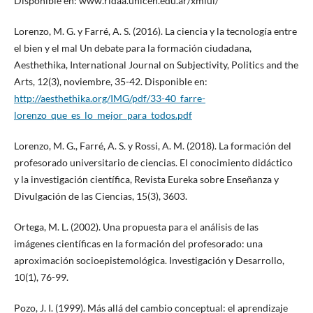
Disponible en: www.ridaa.unicen.edu.ar/xmlui/
Lorenzo, M. G. y Farré, A. S. (2016). La ciencia y la tecnología entre
el bien y el mal Un debate para la formación ciudadana,
Aesthethika, International Journal on Subjectivity, Politics and the
Arts, 12(3), noviembre, 35-42. Disponible en:
http://aesthethika.org/IMG/pdf/33-40_farre-
lorenzo_que_es_lo_mejor_para_todos.pdf
Lorenzo, M. G., Farré, A. S. y Rossi, A. M. (2018). La formación del
profesorado universitario de ciencias. El conocimiento didáctico
y la investigación científica, Revista Eureka sobre Enseñanza y
Divulgación de las Ciencias, 15(3), 3603.
Ortega, M. L. (2002). Una propuesta para el análisis de las
imágenes científicas en la formación del profesorado: una
aproximación socioepistemológica. Investigación y Desarrollo,
10(1), 76-99.
Pozo, J. I. (1999). Más allá del cambio conceptual: el aprendizaje