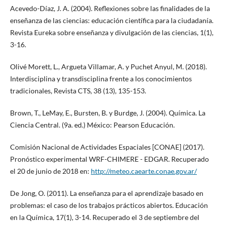
Acevedo-Díaz, J. A. (2004). Reflexiones sobre las finalidades de la
enseñanza de las ciencias: educación científica para la ciudadanía.
Revista Eureka sobre enseñanza y divulgación de las ciencias, 1(1),
3-16.
Olivé Morett, L., Argueta Villamar, A. y Puchet Anyul, M. (2018).
Interdisciplina y transdisciplina frente a los conocimientos
tradicionales, Revista CTS, 38 (13), 135-153.
Brown, T., LeMay, E., Bursten, B. y Burdge, J. (2004). Química. La
Ciencia Central. (9a. ed.) México: Pearson Educación.
Comisión Nacional de Actividades Espaciales [CONAE] (2017).
Pronóstico experimental WRF-CHIMERE - EDGAR. Recuperado
el 20 de junio de 2018 en:
http://meteo.caearte.conae.gov.ar/
De Jong, O. (2011). La enseñanza para el aprendizaje basado en
problemas: el caso de los trabajos prácticos abiertos. Educación
en la Química, 17(1), 3-14. Recuperado el 3 de septiembre del