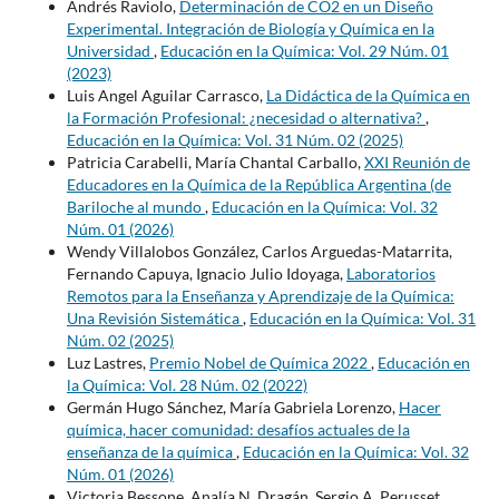
Andrés Raviolo,
Determinación de CO2 en un Diseño
Experimental. Integración de Biología y Química en la
Universidad
,
Educación en la Química: Vol. 29 Núm. 01
(2023)
Luis Angel Aguilar Carrasco,
La Didáctica de la Química en
la Formación Profesional: ¿necesidad o alternativa?
,
Educación en la Química: Vol. 31 Núm. 02 (2025)
Patricia Carabelli, María Chantal Carballo,
XXI Reunión de
Educadores en la Química de la República Argentina (de
Bariloche al mundo
,
Educación en la Química: Vol. 32
Núm. 01 (2026)
Wendy Villalobos González, Carlos Arguedas-Matarrita,
Fernando Capuya, Ignacio Julio Idoyaga,
Laboratorios
Remotos para la Enseñanza y Aprendizaje de la Química:
Una Revisión Sistemática
,
Educación en la Química: Vol. 31
Núm. 02 (2025)
Luz Lastres,
Premio Nobel de Química 2022
,
Educación en
la Química: Vol. 28 Núm. 02 (2022)
Germán Hugo Sánchez, María Gabriela Lorenzo,
Hacer
química, hacer comunidad: desafíos actuales de la
enseñanza de la química
,
Educación en la Química: Vol. 32
Núm. 01 (2026)
Victoria Bessone, Analía N. Dragán, Sergio A. Perusset,