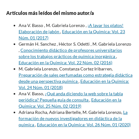
Artículos más leídos del mismo autor/a
Ana V. Basso , M. Gabriela Lorenzo ,
¡A lavar los platos!
Elaboración de jabón
,
Educación en la Química: Vol. 23
Núm. 01 (2017)
Germán H. Sanchez , Héctor S. Odetti , M. Gabriela Lorenzo
,
Conocimiento didáctico de profesores universitarios
sobre los trabajos prácticos de química inorgánica
,
Educación en la Química: Vol. 22 Núm. 02 (2016)
M. Gabriela Lorenzo, Constanza Cortez Iribarren,
Preparación de sales perfumadas como estrategia didáctica
desde una perspectiva química
,
Educación en la Química:
Vol. 24 Núm. 01 (2018)
Ana V. Basso,
¿Qué anda diciendo la web sobre la tabla
periódica? Pequeña guía de consulta
,
Educación en la
Química: Vol. 25 Núm. 02 (2019)
Adriana Rocha, Adriana Bertelle, M. Gabriela Lorenzo,
La
formación de nuevos investigadores en didáctica de la
química
,
Educación en la Química: Vol. 26 Núm. 01 (2020)