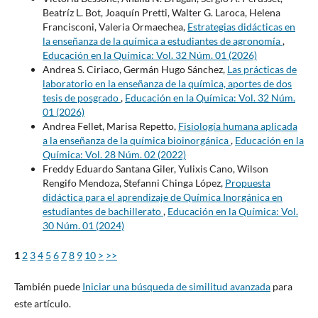
Beatríz L. Bot, Joaquín Pretti, Walter G. Laroca, Helena
Francisconi, Valeria Ormaechea,
Estrategias didácticas en
la enseñanza de la química a estudiantes de agronomía
,
Educación en la Química: Vol. 32 Núm. 01 (2026)
Andrea S. Ciriaco, Germán Hugo Sánchez,
Las prácticas de
laboratorio en la enseñanza de la química, aportes de dos
tesis de posgrado
,
Educación en la Química: Vol. 32 Núm.
01 (2026)
Andrea Fellet, Marisa Repetto,
Fisiología humana aplicada
a la enseñanza de la química bioinorgánica
,
Educación en la
Química: Vol. 28 Núm. 02 (2022)
Freddy Eduardo Santana Giler, Yulixis Cano, Wilson
Rengifo Mendoza, Stefanni Chinga López,
Propuesta
didáctica para el aprendizaje de Química Inorgánica en
estudiantes de bachillerato
,
Educación en la Química: Vol.
30 Núm. 01 (2024)
1
2
3
4
5
6
7
8
9
10
>
>>
También puede
Iniciar una búsqueda de similitud avanzada
para
este artículo.