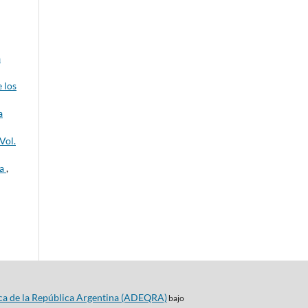
a
 los
a
Vol.
ca
,
ca de la República Argentina (ADEQRA)
bajo