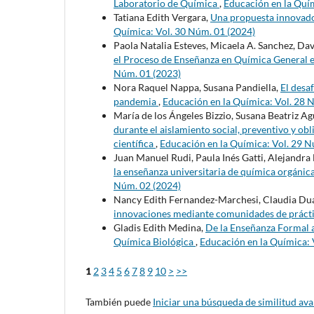
Laboratorio de Química
,
Educación en la Quím
Tatiana Edith Vergara,
Una propuesta innovado
Química: Vol. 30 Núm. 01 (2024)
Paola Natalia Esteves, Micaela A. Sanchez, Da
el Proceso de Enseñanza en Química General 
Núm. 01 (2023)
Nora Raquel Nappa, Susana Pandiella,
El desa
pandemia
,
Educación en la Química: Vol. 28 
María de los Ángeles Bizzio, Susana Beatriz Ag
durante el aislamiento social, preventivo y o
científica
,
Educación en la Química: Vol. 29 N
Juan Manuel Rudi, Paula Inés Gatti, Alejandra 
la enseñanza universitaria de química orgánic
Núm. 02 (2024)
Nancy Edith Fernandez-Marchesi, Claudia Du
innovaciones mediante comunidades de práct
Gladis Edith Medina,
De la Enseñanza Formal a
Química Biológica
,
Educación en la Química: 
1
2
3
4
5
6
7
8
9
10
>
>>
También puede
Iniciar una búsqueda de similitud av