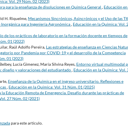
ica: Vol. 29 Núm. 02 (2023)
ra para la enseñanza de disoluciones en Química General
,
Educación en 
vid H. Riquelme,
Mecanismos Sincrónicos, Asincrónicos y el Uso de las TI
e Inorgánica para Ingeniería Agronómica
,
Educación en la Química: Vol. 
fío de los prácticos de laboratorio en la formación docente en tiempos de
Núm. 01 (2022)
uilar, Raúl Adolfo Pereira,
Las estrategias de enseñanza en Ciencias Natu
bligatorio por Pandemia por COVID-19 y el desarrollo de la Competencia
úm. 01 (2023)
Belbey, Lucía Gimenez, María Silvina Reyes,
Entorno virtual multimodal 
a: diseño y valoraciones del estudiantado
,
Educación en la Química: Vol. 
arte,
Enseñanza de la Química en el ingreso universitario. Reflexiones e
icas
,
Educación en la Química: Vol. 31 Núm. 01 (2025)
 la Educación Remota de Emergencia. Desafío durante las prácticas de
Vol. 27 Núm. 02 (2021)
anzada
para este artículo.