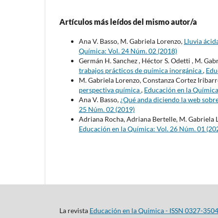
Artículos más leídos del mismo autor/a
Ana V. Basso, M. Gabriela Lorenzo,
Lluvia áci
Química: Vol. 24 Núm. 02 (2018)
Germán H. Sanchez , Héctor S. Odetti , M. Gabr
trabajos prácticos de química inorgánica
,
Edu
M. Gabriela Lorenzo, Constanza Cortez Iribar
perspectiva química
,
Educación en la Química
Ana V. Basso,
¿Qué anda diciendo la web sobre
25 Núm. 02 (2019)
Adriana Rocha, Adriana Bertelle, M. Gabriela
Educación en la Química: Vol. 26 Núm. 01 (20
La revista
Educación en la Química - ISSN 0327-350