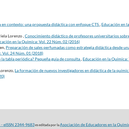
da en contexto: una propuesta didáctica con enfoque CTS
,
Educación en l
iela Lorenzo ,
Conocimiento didáctico de profesores universitarios sobre
cación en la Química: Vol. 22 Núm. 02 (2016)
ren,
Preparación de sales perfumadas como estrategia didáctica desde un
: Vol. 24 Núm. 01 (2018)
 la tabla periódica? Pequeña guía de consulta
,
Educación en la Química: 
 Lorenzo,
La formación de nuevos investigadores en didáctica de la quími
20)
4 - eISSN 2344-9683
Asociación de Educadores en la Quími
es editada por la