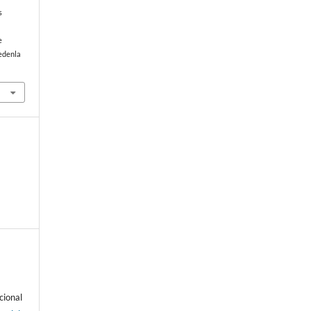
s
e
edenla
cional