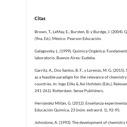
Citas
Brown, T., LeMay, E., Bursten, B. y Burdge, J. (2004). 
(9na. Ed.). México: Pearson Educación.
Galagovsky, L. (1999). Química Orgánica: Fundamento
laboratorio. Buenos Aires: Eudeba.
Garritz, A., Dos Santos, B. F., y Lorenzo, M. G. (2015
as a feasible paradigm for the relevance of chemistr
countries. In: Ingo Eilks & Avi Hofstein (Eds.), Relev
241-261). Rotterdam: Sense Publishers.
Hernández Millán, G. (2012). Enseñanza experimenta
Educación Química, 23 (núm. extraord. 1), 92-95.
Johnstone, A. (1993). The development of chemistry t