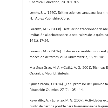
Chemical Education, 70, 701-705.
Lemke, J. L. (1990). Talking science: Language, learni
NJ: Ablex Publishing Corp.
Lorenzo, M. G. (2008). Destilación fraccionada de i
invitación al debate sobre la naturaleza de la químic
14 (1), 17-24.
Lorenzo, M. G. (2016). El discurso científico sobre el 
redacción de tareas, Aula Universitaria, 18, 91-101.
Martínez Grau, M. A. y Csákÿ, A. G. (2001). Técnicas 
Orgánica. Madrid: Síntesis.
Quilez Pardo, J. (2016). ¿Es el profesor de Química 
Educación Química, 27 (2), 105-114.
Reverdito, A. y Lorenzo, M. G. (2007). Actividades e
punto de partida posible para la enseñanza de la quí