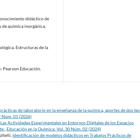
. Conocimiento didáctico de
s de química inorgánica.
ológica. Estructuras de la
o: Pearson Educación.
prácticas de laboratorio en la enseñanza de la química, aportes de dos tes
2 Núm. 01 (2026)
,
Las Actividades Experimentales en Entornos Digitales de los Espacios
nte
,
Educación en la Química: Vol. 30 Núm. 02 (2024)
itelli,
Identificación de modelos didácticos en Trabajos Prácticos de