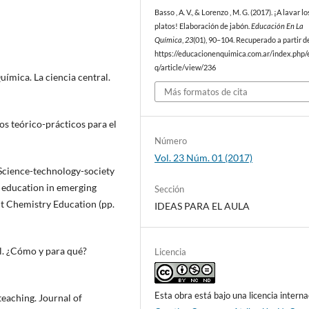
Basso , A. V., & Lorenzo , M. G. (2017). ¡A lavar lo
platos! Elaboración de jabón.
Educación En La
Química
,
23
(01), 90–104. Recuperado a partir d
https://educacionenquimica.com.ar/index.php/
q/article/view/236
Química. La ciencia central.
Más formatos de cita
s teórico-prácticos para el
Número
Vol. 23 Núm. 01 (2017)
). Science-technology-society
y education in emerging
Sección
ant Chemistry Education (pp.
IDEAS PARA EL AULA
l. ¿Cómo y para qué?
Licencia
Esta obra está bajo una licencia interna
eaching. Journal of