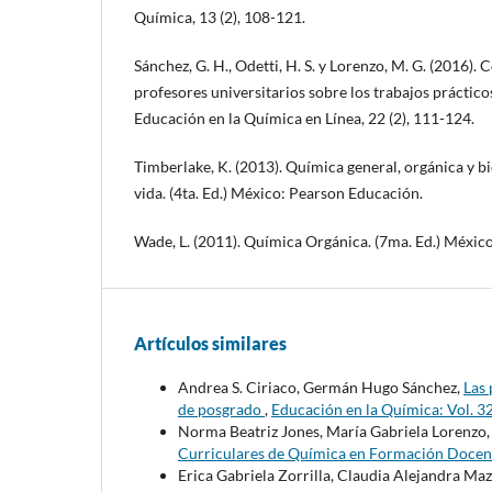
Química, 13 (2), 108-121.
Sánchez, G. H., Odetti, H. S. y Lorenzo, M. G. (2016)
profesores universitarios sobre los trabajos práctico
Educación en la Química en Línea, 22 (2), 111-124.
Timberlake, K. (2013). Química general, orgánica y bi
vida. (4ta. Ed.) México: Pearson Educación.
Wade, L. (2011). Química Orgánica. (7ma. Ed.) Méxic
Artículos similares
Andrea S. Ciriaco, Germán Hugo Sánchez,
Las 
de posgrado
,
Educación en la Química: Vol. 3
Norma Beatriz Jones, María Gabriela Lorenzo
Curriculares de Química en Formación Doce
Erica Gabriela Zorrilla, Claudia Alejandra Mazz