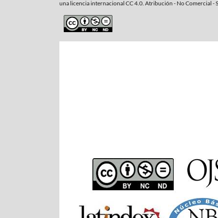
una
licencia internacional CC 4.0. Atribución - No Comercial - 