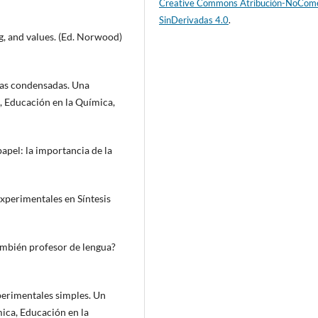
Creative Commons Atribución-NoCome
SinDerivadas 4.0
.
ng, and values. (Ed. Norwood)
deas condensadas. Una
a, Educación en la Química,
papel: la importancia de la
Experimentales en Síntesis
también profesor de lengua?
xperimentales simples. Un
mica, Educación en la