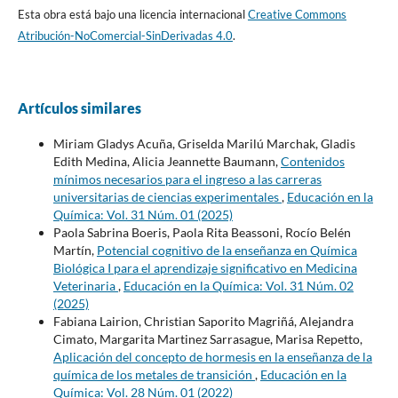
Esta obra está bajo una licencia internacional
Creative Commons
Atribución-NoComercial-SinDerivadas 4.0
.
Artículos similares
Miriam Gladys Acuña, Griselda Marilú Marchak, Gladis
Edith Medina, Alicia Jeannette Baumann,
Contenidos
mínimos necesarios para el ingreso a las carreras
universitarias de ciencias experimentales
,
Educación en la
Química: Vol. 31 Núm. 01 (2025)
Paola Sabrina Boeris, Paola Rita Beassoni, Rocío Belén
Martín,
Potencial cognitivo de la enseñanza en Química
Biológica I para el aprendizaje significativo en Medicina
Veterinaria
,
Educación en la Química: Vol. 31 Núm. 02
(2025)
Fabiana Lairion, Christian Saporito Magriñá, Alejandra
Cimato, Margarita Martinez Sarrasague, Marisa Repetto,
Aplicación del concepto de hormesis en la enseñanza de la
química de los metales de transición
,
Educación en la
Química: Vol. 28 Núm. 01 (2022)