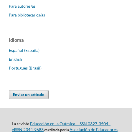
Para autores/as
Para bibliotecarios/as
Idioma
Español (España)
English
Português (Brasil)
Enviar un artículo
La revista
Educación en la Química - ISSN 0327-3504 -
eISSN 2344-9683
Asociación de Educadores
es editada por la