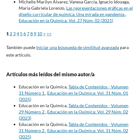
Michelle Marilyn Alvarez, Vanesa García, Ignacio Idoyaga,
María Gabriela Lorenzo,
Las representaciones gráficas en el
diseño curricular de química. Una mirada en pandemia
,
Educación en la Química: Vol. 27 Núm. 02 (2021)
1
2
3
4
5
6
7
8
9
10
>
>>
También puede
Iniciar una búsqueda de similitud avanzada
para
este artículo.
Artículos más leídos del mismo autor/a
Educación en la Química,
Tabla de Contenidos - Volumen
31 Número 1
,
Educación en la Química: Vol. 31 Núm. 01
(2025)
Educación en la Química,
Tabla de Contenidos - Volumen
29 Número 2
,
Educación en la Química: Vol. 29 Núm. 02
(2023)
Educación en la Química,
Tabla de Contenidos - Volumen
31 Número 2
,
Educación en la Química: Vol. 31 Núm. 02
(2025)