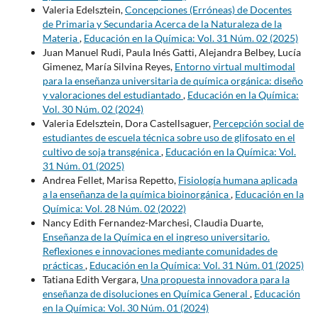
Valeria Edelsztein,
Concepciones (Erróneas) de Docentes
de Primaria y Secundaria Acerca de la Naturaleza de la
Materia
,
Educación en la Química: Vol. 31 Núm. 02 (2025)
Juan Manuel Rudi, Paula Inés Gatti, Alejandra Belbey, Lucía
Gimenez, María Silvina Reyes,
Entorno virtual multimodal
para la enseñanza universitaria de química orgánica: diseño
y valoraciones del estudiantado
,
Educación en la Química:
Vol. 30 Núm. 02 (2024)
Valeria Edelsztein, Dora Castellsaguer,
Percepción social de
estudiantes de escuela técnica sobre uso de glifosato en el
cultivo de soja transgénica
,
Educación en la Química: Vol.
31 Núm. 01 (2025)
Andrea Fellet, Marisa Repetto,
Fisiología humana aplicada
a la enseñanza de la química bioinorgánica
,
Educación en la
Química: Vol. 28 Núm. 02 (2022)
Nancy Edith Fernandez-Marchesi, Claudia Duarte,
Enseñanza de la Química en el ingreso universitario.
Reflexiones e innovaciones mediante comunidades de
prácticas
,
Educación en la Química: Vol. 31 Núm. 01 (2025)
Tatiana Edith Vergara,
Una propuesta innovadora para la
enseñanza de disoluciones en Química General
,
Educación
en la Química: Vol. 30 Núm. 01 (2024)