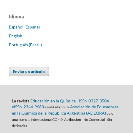
Idioma
Español (España)
English
Português (Brasil)
Enviar un artículo
La revista
Educación en la Química - ISSN 0327-3504 -
eISSN 2344-9683
Asociación de Educadores
es editada por la
en la Química de la República Argentina (ADEQRA)
bajo
una
licencia internacional CC 4.0. Atribución - No Comercial - Sin
derivadas