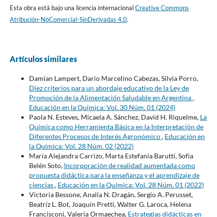
Esta obra está bajo una licencia internacional
Creative Commons
Atribución-NoComercial-SinDerivadas 4.0
.
Artículos similares
Damian Lampert, Dario Marcelino Cabezas, Silvia Porro,
Diez criterios para un abordaje educativo de la Ley de
Promoción de la Alimentación Saludable en Argentina
,
Educación en la Química: Vol. 30 Núm. 01 (2024)
Paola N. Esteves, Micaela A. Sánchez, David H. Riquelme,
La
Química como Herramienta Básica en la Interpretación de
Diferentes Procesos de Interés Agronómico
,
Educación en
la Química: Vol. 28 Núm. 02 (2022)
María Alejandra Carrizo, Marta Estefanía Barutti, Sofía
Belén Soto,
Incorporación de realidad aumentada como
propuesta didáctica para la enseñanza y el aprendizaje de
ciencias
,
Educación en la Química: Vol. 28 Núm. 01 (2022)
Victoria Bessone, Analía N. Dragán, Sergio A. Perusset,
Beatríz L. Bot, Joaquín Pretti, Walter G. Laroca, Helena
Francisconi, Valeria Ormaechea,
Estrategias didácticas en