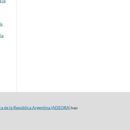
 la
is
la
ca de la República Argentina (ADEQRA)
bajo