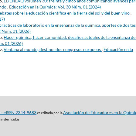
o,
EDENLAQ volumen 30: treinta y cinco años comunicando avances para
undo
,
Educación en la Química: Vol. 30 Núm. 01 (2024)
bates sobre la educación científica en la tierra del sol y del buen vino
,
17)
prácticas de laboratorio en la enseñanza de la química, aportes de dos tes
2 Núm. 01 (2026)
o,
Hacer química, hacer comunidad: desafíos actuales de la enseñanza de 
m. 01 (2026)
z,
Ventana al mundo, destino: dos congresos europeos
,
Educación en la
4 - eISSN 2344-9683
Asociación de Educadores en la Quími
es editada por la
Sin derivadas