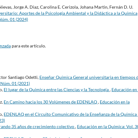
vas, Jorge A. Diaz, Carolina E. Cerizola, Johana Martin, Fernán D. U.
iversitario: Aportes de la Psicología Ambiental y la Didáctica a la Química
 Núm. 01 (2024)
anzada
para este artículo.
tor Santiago Odetti,
Enseñar Química General universitaria en tiempos 
7 Núm. 01 (2021)
o,
El lugar de la Química entre las Ciencias y la Tecnología
,
Educación en 
z,
En Camino hacia los 30 Volúmenes de EDENLAQ
,
Educación en la
o,
EDENLAQ en el Circuito Comunicativo de la Enseñanza de la Química
23)
rando 35 años de crecimiento colectivo
,
Educación en la Química: Vol. 3