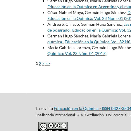
Germán Hugo Sánchez, María Gabriela Lorenz
Educación en la Química en Argentina y el m
César Nahuel Moya, Germán Hugo Sánchez,
De
Educación en la Química: Vol. 23 Núm. 01 (20
Andrea S. Ciriaco, Germán Hugo Sánchez,
Las 
de posgrado
,
Educación en la Química: Vol. 3
Germán Hugo Sánchez, María Gabriela Lorenz
química
,
Educación en la Química: Vol. 32 Nú
María Gabriela Lorenzo, Germán Hugo Sánche
Química: Vol. 23 Núm. 01 (2017)
1
2
>
>>
La revista
Educación en la Química - ISSN 0327-350
una
licencia internacional CC 4.0. Atribución - No Comercial - 