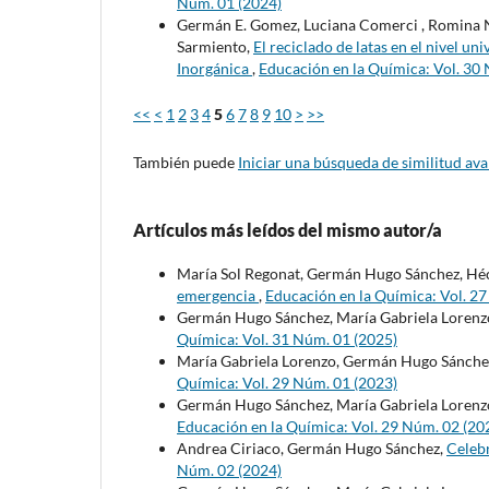
Núm. 01 (2024)
Germán E. Gomez, Luciana Comerci , Romina Nie
Sarmiento,
El reciclado de latas en el nivel un
Inorgánica
,
Educación en la Química: Vol. 30
<<
<
1
2
3
4
5
6
7
8
9
10
>
>>
También puede
Iniciar una búsqueda de similitud av
Artículos más leídos del mismo autor/a
María Sol Regonat, Germán Hugo Sánchez, Héc
emergencia
,
Educación en la Química: Vol. 2
Germán Hugo Sánchez, María Gabriela Lorenz
Química: Vol. 31 Núm. 01 (2025)
María Gabriela Lorenzo, Germán Hugo Sánche
Química: Vol. 29 Núm. 01 (2023)
Germán Hugo Sánchez, María Gabriela Lorenz
Educación en la Química: Vol. 29 Núm. 02 (20
Andrea Ciriaco, Germán Hugo Sánchez,
Celeb
Núm. 02 (2024)