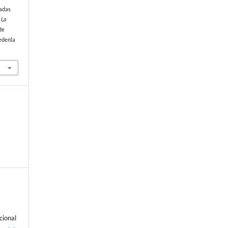
radas
 La
de
edenla
cional