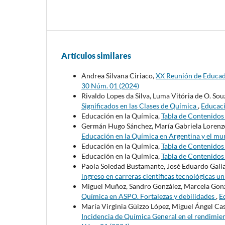
Artículos similares
Andrea Silvana Ciriaco,
XX Reunión de Educado
30 Núm. 01 (2024)
Rivaldo Lopes da Silva, Luma Vitória de O. Sou
Significados en las Clases de Química
,
Educaci
Educación en la Química,
Tabla de Contenido
Germán Hugo Sánchez, María Gabriela Lorenz
Educación en la Química en Argentina y el m
Educación en la Química,
Tabla de Contenido
Educación en la Química,
Tabla de Contenido
Paola Soledad Bustamante, José Eduardo Gali
ingreso en carreras científicas tecnológicas un
Miguel Muñoz, Sandro González, Marcela Gonza
Química en ASPO. Fortalezas y debilidades
,
E
María Virginia Güizzo López, Miguel Ángel Cas
Incidencia de Química General en el rendimien