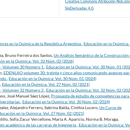
Creative Commons Atribución-NoCome
SinDerivadas 4.0
.
res en la Química de la República Argentina
,
Educación en la Química: 
za, Bruno Ferreira dos Santos,
Un Análisis Semántico de la Construcción
ón en la Química: Vol. 32 Núm. 02 (2026)
s - Volumen 30 Número 1
,
Educación en la Química: Vol. 30 Núm. 01 (20
o,
EDENLAQ volumen 30: treinta y cinco años comunicando avances para
undo
,
Educación en la Química: Vol. 30 Núm. 01 (2024)
s
,
Educación en la Química: Vol. 27 Núm. 02 (2021)
s - Volumen 32 Número 2
,
Educación en la Química: Vol. 32 Núm. 02 (20
ano, José Manuel Sáez López,
Propuesta de estudio de competencias para 
iversitarias
,
Educación en la Química: Vol. 30 Núm. 02 (2024)
lez, Alejandro Ferrero, Sabrina Balda, Cinthia Lucero,
Un Curso de
ducación en la Química: Vol. 27 Núm. 02 (2021)
tillo, Sofía Zacur Vercellone, María A. Aparicio, Norma B. Moraga,
to académico de las carreras de Ingeniería
,
Educación en la Química: Vo