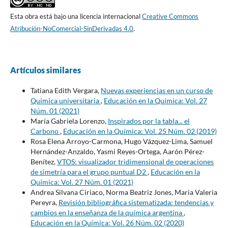
Esta obra está bajo una licencia internacional
Creative Commons
Atribución-NoComercial-SinDerivadas 4.0
.
Artículos similares
Tatiana Edith Vergara,
Nuevas experiencias en un curso de
Química universitaria
,
Educación en la Química: Vol. 27
Núm. 01 (2021)
María Gabriela Lorenzo,
Inspirados por la tabla... el
Carbono
,
Educación en la Química: Vol. 25 Núm. 02 (2019)
Rosa Elena Arroyo-Carmona, Hugo Vázquez-Lima, Samuel
Hernández-Anzaldo, Yasmi Reyes-Ortega, Aarón Pérez-
Benítez,
VTOS: visualizador tridimensional de operaciones
de simetría para el grupo puntual D2
,
Educación en la
Química: Vol. 27 Núm. 01 (2021)
Andrea Silvana Ciriaco, Norma Beatriz Jones, Maria Valeria
Pereyra,
Revisión bibliográfica sistematizada: tendencias y
cambios en la enseñanza de la química argentina
,
Educación en la Química: Vol. 26 Núm. 02 (2020)