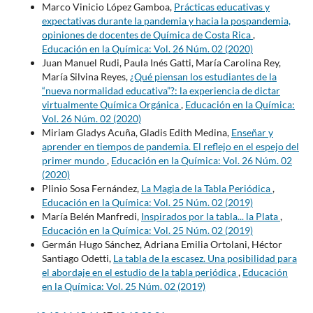
Marco Vinicio López Gamboa,
Prácticas educativas y
expectativas durante la pandemia y hacia la pospandemia,
opiniones de docentes de Química de Costa Rica
,
Educación en la Química: Vol. 26 Núm. 02 (2020)
Juan Manuel Rudi, Paula Inés Gatti, María Carolina Rey,
María Silvina Reyes,
¿Qué piensan los estudiantes de la
“nueva normalidad educativa”?: la experiencia de dictar
virtualmente Química Orgánica
,
Educación en la Química:
Vol. 26 Núm. 02 (2020)
Miriam Gladys Acuña, Gladis Edith Medina,
Enseñar y
aprender en tiempos de pandemia. El reflejo en el espejo del
primer mundo
,
Educación en la Química: Vol. 26 Núm. 02
(2020)
Plinio Sosa Fernández,
La Magia de la Tabla Periódica
,
Educación en la Química: Vol. 25 Núm. 02 (2019)
María Belén Manfredi,
Inspirados por la tabla... la Plata
,
Educación en la Química: Vol. 25 Núm. 02 (2019)
Germán Hugo Sánchez, Adriana Emilia Ortolani, Héctor
Santiago Odetti,
La tabla de la escasez. Una posibilidad para
el abordaje en el estudio de la tabla periódica
,
Educación
en la Química: Vol. 25 Núm. 02 (2019)