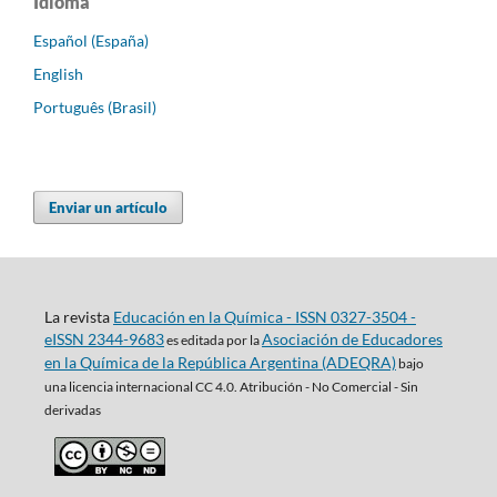
Idioma
Español (España)
English
Português (Brasil)
Enviar un artículo
La revista
Educación en la Química - ISSN 0327-3504 -
eISSN 2344-9683
Asociación de Educadores
es editada por la
en la Química de la República Argentina (ADEQRA)
bajo
una
licencia internacional CC 4.0. Atribución - No Comercial - Sin
derivadas