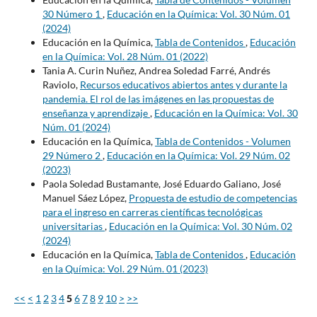
30 Número 1
,
Educación en la Química: Vol. 30 Núm. 01
(2024)
Educación en la Química,
Tabla de Contenidos
,
Educación
en la Química: Vol. 28 Núm. 01 (2022)
Tania A. Curin Nuñez, Andrea Soledad Farré, Andrés
Raviolo,
Recursos educativos abiertos antes y durante la
pandemia. El rol de las imágenes en las propuestas de
enseñanza y aprendizaje
,
Educación en la Química: Vol. 30
Núm. 01 (2024)
Educación en la Química,
Tabla de Contenidos - Volumen
29 Número 2
,
Educación en la Química: Vol. 29 Núm. 02
(2023)
Paola Soledad Bustamante, José Eduardo Galiano, José
Manuel Sáez López,
Propuesta de estudio de competencias
para el ingreso en carreras científicas tecnológicas
universitarias
,
Educación en la Química: Vol. 30 Núm. 02
(2024)
Educación en la Química,
Tabla de Contenidos
,
Educación
en la Química: Vol. 29 Núm. 01 (2023)
<<
<
1
2
3
4
5
6
7
8
9
10
>
>>