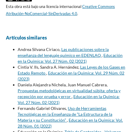
Esta obra está bajo una licencia internacional
Creative Commons
Atribución-NoComercial-SinDerivadas 4.0
.
Artículos similares
Andrea Silvana Ciriaco,
Las publicaciones sobre la
enseñanza del lenguaje químico en EDENLAQ
,
Educación
en la Química: Vol. 27 Núm. 02 (2021)
Cintia V. Ils, Sandra A. Hernández,
Las Leyes de los Gases en
Estado Remoto
,
Educación en la Química: Vol. 29 Núm. 02
(2023)
Daniela Alejandra Nichela, Juan Manuel Cabrera,
Propuestas metodológicas en virtualidad súbita: oferta y
recepción por prueba y error
,
Educación en la Química:
Vol. 27 Núm. 02 (2021)
Fernando Gabriel Olivares,
Uso de Herramientas
Tecnológicas en la Enseñanza de “La Estructura de la
Materia y su Constitución”
,
Educación en la Química: Vol.
28 Núm. 01 (2022)
Educación en la Química,
Tabla de Contenidos - Volumen