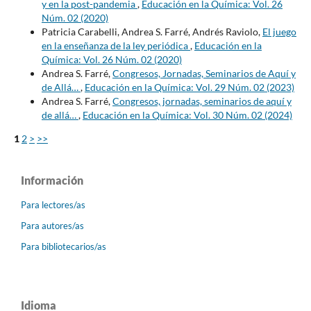
y en la post-pandemia
,
Educación en la Química: Vol. 26
Núm. 02 (2020)
Patricia Carabelli, Andrea S. Farré, Andrés Raviolo,
El juego
en la enseñanza de la ley periódica
,
Educación en la
Química: Vol. 26 Núm. 02 (2020)
Andrea S. Farré,
Congresos, Jornadas, Seminarios de Aquí y
de Allá…
,
Educación en la Química: Vol. 29 Núm. 02 (2023)
Andrea S. Farré,
Congresos, jornadas, seminarios de aquí y
de allá…
,
Educación en la Química: Vol. 30 Núm. 02 (2024)
1
2
>
>>
Información
Para lectores/as
Para autores/as
Para bibliotecarios/as
Idioma