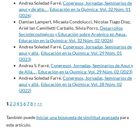
Andrea Soledad Farré,
Congresos, Jornadas, Seminarios de
aquí y de allá…
,
Educación en la Química: Vol. 32 Núm. 01
(2026)
Damian Lampert, Micaela Condolucci, Nicolas Tiago Diaz,
Ariel Ian Camilletti Carballo, Silvia Porro,
Desarrollos
Sociotecnológicos y Educación sobre Arsénico en Agua
,
Educación en la Química: Vol. 32 Núm. 02 (2026)
Andrea Soledad Farré,
Congresos, Jornadas, Seminarios de
aquí y allá
,
Educación en la Química: Vol. 29 Núm. 01
(2023)
Andrea S. Farré,
Congresos, Jornadas, Seminarios de Aquí y
de Allá…
,
Educación en la Química: Vol. 29 Núm. 02 (2023)
Andrea Soledad Farré,
Congresos, Jornadas, Seminarios de
aquí y allá
,
Educación en la Química: Vol. 28 Núm. 02
(2022)
1
2
3
4
5
6
7
8
>
>>
También puede
Iniciar una búsqueda de similitud avanzada
para
este artículo.