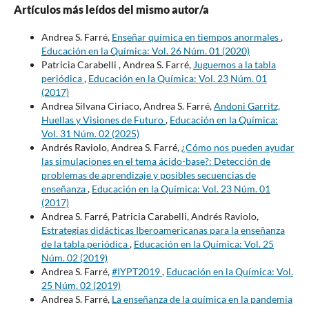
Artículos más leídos del mismo autor/a
Andrea S. Farré,
Enseñar química en tiempos anormales
,
Educación en la Química: Vol. 26 Núm. 01 (2020)
Patricia Carabelli , Andrea S. Farré,
Juguemos a la tabla
periódica
,
Educación en la Química: Vol. 23 Núm. 01
(2017)
Andrea Silvana Ciriaco, Andrea S. Farré,
Andoni Garritz,
Huellas y Visiones de Futuro
,
Educación en la Química:
Vol. 31 Núm. 02 (2025)
Andrés Raviolo, Andrea S. Farré,
¿Cómo nos pueden ayudar
las simulaciones en el tema ácido-base?: Detección de
problemas de aprendizaje y posibles secuencias de
enseñanza
,
Educación en la Química: Vol. 23 Núm. 01
(2017)
Andrea S. Farré, Patricia Carabelli, Andrés Raviolo,
Estrategias didácticas Iberoamericanas para la enseñanza
de la tabla periódica
,
Educación en la Química: Vol. 25
Núm. 02 (2019)
Andrea S. Farré,
#IYPT2019
,
Educación en la Química: Vol.
25 Núm. 02 (2019)
Andrea S. Farré,
La enseñanza de la química en la pandemia