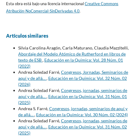
Esta obra está bajo una licencia internacional
Creative Commons
Atribución-NoComercial-SinDerivadas 4.0
.
Artículos similares
Silvia Carolina Aragón, Carla Maturano, Claudia Mazzitelli,
Abordaje del Modelo Atómico de Rutherford en libros de
texto de ESB
,
Educación en la Química: Vol. 28 Núm. 01
(2022)
Andrea Soledad Farré,
Congresos, Jornadas, Seminarios de
aquí y de allá…
,
Educación en la Química: Vol. 32 Núm. 02
(2026)
Andrea Soledad Farré,
Congresos, jornadas, seminarios de
aquí y de allá…
,
Educación en la Química: Vol. 31 Núm. 01
(2025)
Andrea S. Farré,
Congresos, jornadas, seminarios de aquí y
de allá…
,
Educación en la Química: Vol. 30 Núm. 02 (2024)
Andrea Soledad Farré,
Congresos, jornadas, seminarios de
aquí y de allá…
,
Educación en la Química: Vol. 31 Núm. 02
(2025)