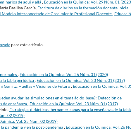
minarios de aquí y allá
,
Educación en la Química: Vol. 29 Núm. 01 (2023
aría Basilisa García,
Escritura de diarios en la formación docente inicial
del Modelo Interconectado de Crecimiento Profesional Docente
,
Educació
anzada
para este artículo.
anormales
,
Educación en la Química: Vol. 26 Núm. 01 (2020)
 la tabla periódica
,
Educación en la Química: Vol. 23 Núm. 01 (2017)
i Garritz, Huellas y Visiones de Futuro
,
Educación en la Química: Vol. 3
eden ayudar las simulaciones en el tema ácido-base?: Detección de
as de enseñanza
,
Educación en la Química: Vol. 23 Núm. 01 (2017)
violo,
Estrategias didácticas Iberoamericanas para la enseñanza de la tabl
Núm. 02 (2019)
Química: Vol. 25 Núm. 02 (2019)
n la pandemia y en la post-pandemia
,
Educación en la Química: Vol. 26 N