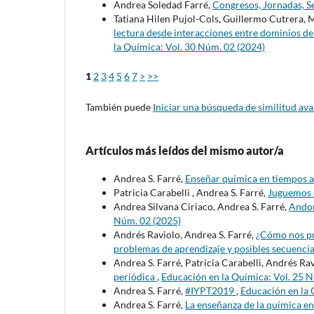
Andrea Soledad Farré,
Congresos, Jornadas, Se
Tatiana Hilen Pujol-Cols, Guillermo Cutrera, M
lectura desde interacciones entre dominios 
la Química: Vol. 30 Núm. 02 (2024)
1
2
3
4
5
6
7
>
>>
También puede
Iniciar una búsqueda de similitud av
Artículos más leídos del mismo autor/a
Andrea S. Farré,
Enseñar química en tiempos 
Patricia Carabelli , Andrea S. Farré,
Juguemos a
Andrea Silvana Ciriaco, Andrea S. Farré,
Andon
Núm. 02 (2025)
Andrés Raviolo, Andrea S. Farré,
¿Cómo nos pu
problemas de aprendizaje y posibles secuenci
Andrea S. Farré, Patricia Carabelli, Andrés Ra
periódica
,
Educación en la Química: Vol. 25 
Andrea S. Farré,
#IYPT2019
,
Educación en la 
Andrea S. Farré,
La enseñanza de la química e