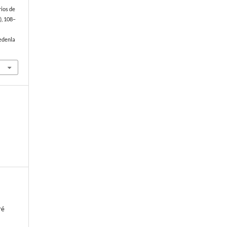
rios de
), 108–
edenla
ré