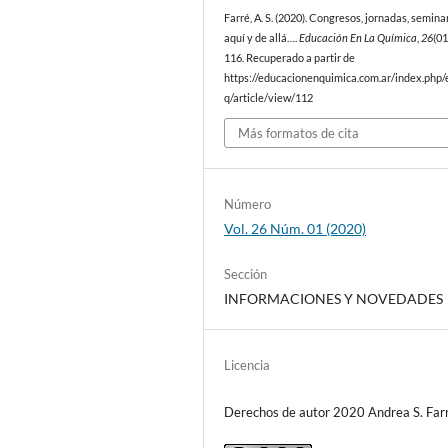
Farré, A. S. (2020). Congresos, jornadas, semina
aquí y de allá….
Educación En La Química
,
26
(01
116. Recuperado a partir de
https://educacionenquimica.com.ar/index.php/
q/article/view/112
Más formatos de cita
Número
Vol. 26 Núm. 01 (2020)
Sección
INFORMACIONES Y NOVEDADES
Licencia
Derechos de autor 2020 Andrea S. Far