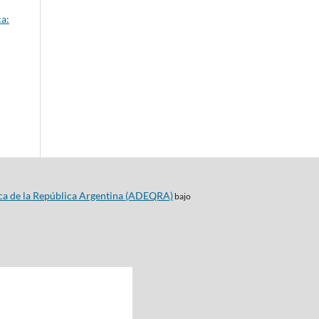
a:
ca de la República Argentina (ADEQRA)
bajo