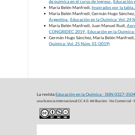
de química en el curso de ingreso
,
Educación e
María Belén Manfredi,
Inspirados por la tabla..
María Belén Manfredi, Germán Hugo Sánchez
Argentina
,
Educación en la Química: Vol. 24 
María Belén Manfredi, Juan Manuel Rudi,
Apre
CONGRIDEC 2019
,
Educación en la Química:
Germán Hugo Sánchez, María Belén Manfredi
Química: Vol. 25 Núm. 01 (2019)
La revista
Educación en la Química - ISSN 0327-350
una
licencia internacional CC 4.0. Atribución - No Comercial - 