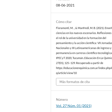
08-06-2021
Cómo citar
Fioramonti, M. ., & Manfredi, M. B. (2021). Ense
ciencias en los nuevos escenarios. Reflexiones
el rol de la universidad en la formación del
pensamiento y la acción científica: VII Jornada
Nacionales y III Latinoamericanas de ingreso y
permanencia en carreras científico tecnológica
IPECyT 2020, Tucumán.
Educación En La Quími
27
(01), 125–129. Recuperado a partir de
https://educacionenquimica.com.ar/index.php/
q/article/view/10
Más formatos de cita
Número
Vol. 27 Núm. 01 (2021)