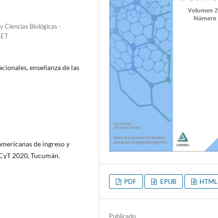
y Ciencias Biológicas -
CET
acionales, enseñanza de las
oamericanas de ingreso y
PECyT 2020, Tucumán.
PDF
EPUB
HTML
Publicado