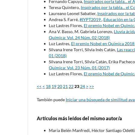
Fernando Capuya,
Inspirados porla tabla... el
Teresa Quintero,
Inspirados por la tabla... el 
Laureano Leonel Sabatier,
Inspirados por la tab
Andrea S. Farré,
#IYPT2019
,
Educación en la 
Luz Lastres Flores,
El premio Nobel en Quími
Ana V. Basso, M. Gabriela Lorenzo,
Lluvia áci
Química: Vol. 24 Núm. 02 (2018)
Luz Lastres,
El premio Nobel en Química 201
Silvana Irene Torri, Silvia Inés Catán,
Las reacc
01 (2018)
Silvana Irene Torri, Silvia Catán, Erika Pachec
Química: Vol. 23 Núm. 01 (2017)
Luz Lastres Flores,
El premio Nobel de Quími
<<
<
18
19
20
21
22
23
24
>
>>
También puede
Iniciar una búsqueda de similitud av
Artículos más leídos del mismo autor/a
María Belén Manfredi, Héctor Santiago Odetti