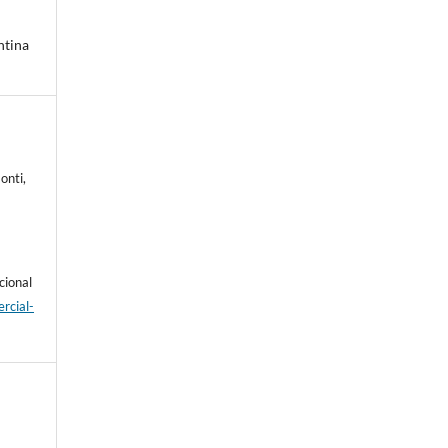
ntina
onti,
cional
rcial-