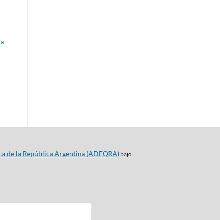
la
ca de la República Argentina (ADEQRA)
bajo