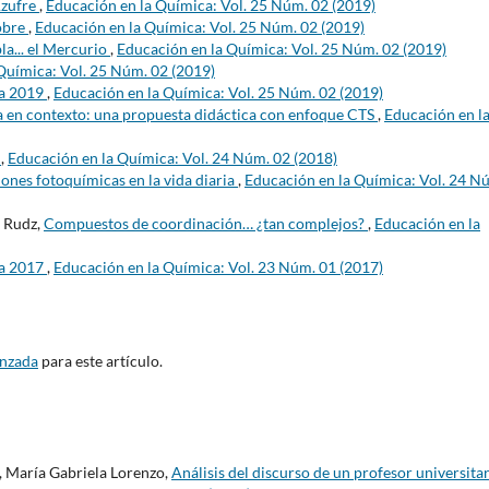
 Azufre
,
Educación en la Química: Vol. 25 Núm. 02 (2019)
Cobre
,
Educación en la Química: Vol. 25 Núm. 02 (2019)
la... el Mercurio
,
Educación en la Química: Vol. 25 Núm. 02 (2019)
Química: Vol. 25 Núm. 02 (2019)
ca 2019
,
Educación en la Química: Vol. 25 Núm. 02 (2019)
da en contexto: una propuesta didáctica con enfoque CTS
,
Educación en l
8
,
Educación en la Química: Vol. 24 Núm. 02 (2018)
iones fotoquímicas en la vida diaria
,
Educación en la Química: Vol. 24 N
o Rudz,
Compuestos de coordinación… ¿tan complejos?
,
Educación en la
ca 2017
,
Educación en la Química: Vol. 23 Núm. 01 (2017)
anzada
para este artículo.
, María Gabriela Lorenzo,
Análisis del discurso de un profesor universita