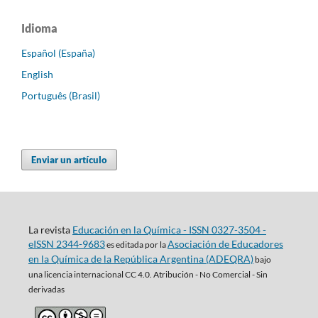
Idioma
Español (España)
English
Português (Brasil)
Enviar un artículo
La revista
Educación en la Química - ISSN 0327-3504 -
eISSN 2344-9683
Asociación de Educadores
es editada por la
en la Química de la República Argentina (ADEQRA)
bajo
una
licencia internacional CC 4.0. Atribución - No Comercial - Sin
derivadas