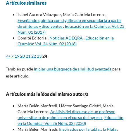
Artículos similares
Isabel Aurora Velazquez, María Gabriela Lorenzo,
Enseñando química con significado en secundaria a partir
de pinturas y disolventes
,
Educación en la Química: Vol. 23
Núm. 01 (2017)
Comité Editorial,
Noticias ADEQRA
,
Educación en la
Química: Vol. 24 Núm. 02 (2018)
<<
<
19
20
21
22
23
24
También puede
Iniciar una búsqueda de similitud avanzada
para
este artículo.
Artículos más leídos del mismo autor/a
María Belén Manfredi, Héctor Santiago Odetti, María
Gabriela Lorenzo,
Análisis del discurso de un profesor
universitario de química en el curso de ingreso
,
Educación
en la Química: Vol. 26 Núm. 02 (2020)
María Belén Manfredi,
Inspirados por la tabla... la Plata
,