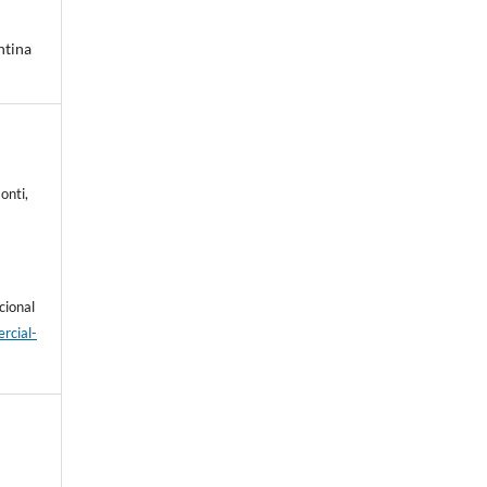
ntina
onti,
cional
rcial-