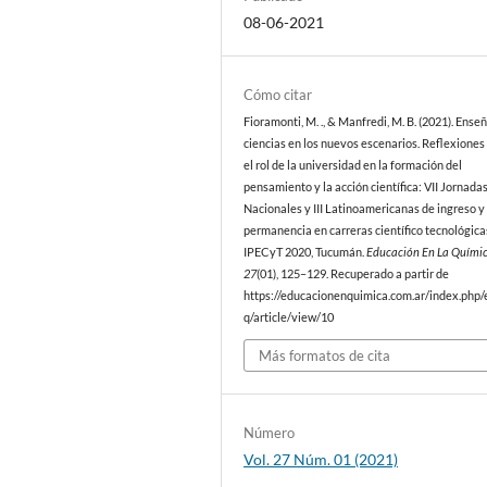
08-06-2021
Cómo citar
Fioramonti, M. ., & Manfredi, M. B. (2021). Ense
ciencias en los nuevos escenarios. Reflexiones
el rol de la universidad en la formación del
pensamiento y la acción científica: VII Jornada
Nacionales y III Latinoamericanas de ingreso y
permanencia en carreras científico tecnológica
IPECyT 2020, Tucumán.
Educación En La Quími
27
(01), 125–129. Recuperado a partir de
https://educacionenquimica.com.ar/index.php/
q/article/view/10
Más formatos de cita
Número
Vol. 27 Núm. 01 (2021)