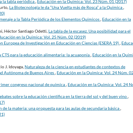
 la tabla periódica
,
Educación en la Química: Vol. 23 Núm. 01 (2017)
urto,
La Biotecnología le da “Una Vuelta más de Rosca” a la Química
,
20)
enaje a la Tabla Periódica de los Elementos Químicos
,
Educación en la
i, Héctor Santiago Odetti,
La tabla de la escasez. Una posibilidad para el
ucación en la Química: Vol. 25 Núm. 02 (2019)
ión Europea de Investigación en Educación en Ciencias (ESERA 19)
,
Educa
 CTS para la educación alimentaria: la acuaponía
,
Educación en la Quím
io J. Idoyaga,
Naturaleza de la ciencia en estudiantes de contextos de
iudad Autónoma de Buenos Aires
,
Educación en la Química: Vol. 24 Núm. 0
primer congreso nacional de química
,
Educación en la Química: Vol. 24 
bates sobre la educación científica en la tierra del sol y del buen vino
,
17)
n de la materia: una propuesta para las aulas de secundaria básica
,
21)