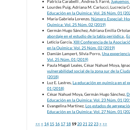
Patricia Carabelli , Andrea S. Farré,
Juguemos a
Lourdes Puig, Adriana M. Carlucci, Lucrecia C
Educación en la Química: Vol. 26 Núm. 01 (20
María Gabriela Lorenzo,
Número Especial: Hom
Química: Vol. 25 Núm. 02 (2019)
Germán Hugo Sánchez, Adriana Emilia Ortolan
abordaje en el estudio de la tabla periódica
,
Ed
Leticia García,
XIII Conferencia de la Asociac
en la Química: Vol. 25 Núm. 02 (2019)
Damián Lampert, Silvia Porro,
Una experiencia
Vol. 25 Núm. 01 (2019)
Paula Magalí Leales, César Nahuel Moya, Ignac
vulnerabilidad social de la zona sur de la C
(2018)
Luz E. Lastres,
La educación en química en el 
01 (2018)
César Nahuel Moya, Germán Hugo Sánchez,
De
Educación en la Química: Vol. 23 Núm. 01 (20
Evangelina Martínez,
Los estados de agregació
Educación en la Química: Vol. 27 Núm. 01 (20
<<
<
14
15
16
17
18
19
20
21
22
23
>
>>