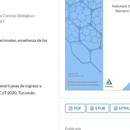
y Ciencias Biológicas -
CET
acionales, enseñanza de las
oamericanas de ingreso y
PECyT 2020, Tucumán.
PDF
EPUB
HTML
Publicado