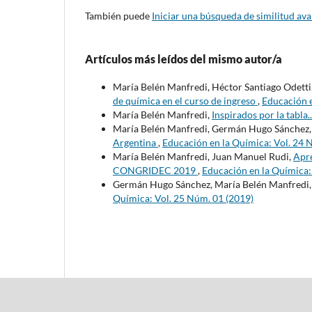
También puede
Iniciar una búsqueda de similitud av
Artículos más leídos del mismo autor/a
María Belén Manfredi, Héctor Santiago Odetti
de química en el curso de ingreso
,
Educación e
María Belén Manfredi,
Inspirados por la tabla..
María Belén Manfredi, Germán Hugo Sánchez
Argentina
,
Educación en la Química: Vol. 24 
María Belén Manfredi, Juan Manuel Rudi,
Apre
CONGRIDEC 2019
,
Educación en la Química:
Germán Hugo Sánchez, María Belén Manfredi
Química: Vol. 25 Núm. 01 (2019)