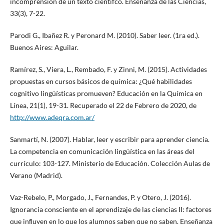
incomprensión de un texto científco. Enseñanza de las Ciencias,
33(3), 7-22.
Parodi G., Ibañez R. y Peronard M. (2010). Saber leer. (1ra ed.).
Buenos Aires: Aguilar.
Ramírez, S., Viera, L., Rembado, F. y Zinni, M. (2015). Actividades
propuestas en cursos básicos de química: ¿Qué habilidades
cognitivo lingüísticas promueven? Educación en la Química en
Línea, 21(1), 19-31. Recuperado el 22 de Febrero de 2020, de
http://www.adeqra.com.ar/
Sanmartí, N. (2007). Hablar, leer y escribir para aprender ciencia.
La competencia en comunicación lingüística en las áreas del
currículo: 103-127. Ministerio de Educación. Colección Aulas de
Verano (Madrid).
Vaz-Rebelo, P., Morgado, J., Fernandes, P. y Otero, J. (2016).
Ignorancia consciente en el aprendizaje de las ciencias II: factores
que inﬂuyen en lo que los alumnos saben que no saben. Enseñanza