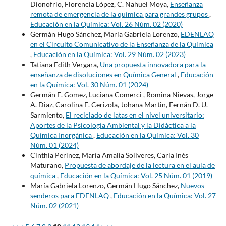
Dionofrio, Florencia López, C. Nahuel Moya,
Enseñanza
remota de emergencia de la química para grandes grupos
,
Educación en la Química: Vol. 26 Núm. 02 (2020)
Germán Hugo Sánchez, María Gabriela Lorenzo,
EDENLAQ
en el Circuito Comunicativo de la Enseñanza de la Química
,
Educación en la Química: Vol. 29 Núm. 02 (2023)
Tatiana Edith Vergara,
Una propuesta innovadora para la
enseñanza de disoluciones en Química General
,
Educación
en la Química: Vol. 30 Núm. 01 (2024)
Germán E. Gomez, Luciana Comerci , Romina Nievas, Jorge
A. Diaz, Carolina E. Cerizola, Johana Martin, Fernán D. U.
Sarmiento,
El reciclado de latas en el nivel universitario:
Aportes de la Psicología Ambiental y la Didáctica a la
Química Inorgánica
,
Educación en la Química: Vol. 30
Núm. 01 (2024)
Cinthia Perinez, María Amalia Soliveres, Carla Inés
Maturano,
Propuesta de abordaje de la lectura en el aula de
química
,
Educación en la Química: Vol. 25 Núm. 01 (2019)
María Gabriela Lorenzo, Germán Hugo Sánchez,
Nuevos
senderos para EDENLAQ
,
Educación en la Química: Vol. 27
Núm. 02 (2021)