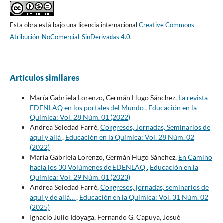
Esta obra está bajo una licencia internacional
Creative Commons
Atribución-NoComercial-SinDerivadas 4.0
.
Artículos similares
María Gabriela Lorenzo, Germán Hugo Sánchez,
La revista
EDENLAQ en los portales del Mundo
,
Educación en la
Química: Vol. 28 Núm. 01 (2022)
Andrea Soledad Farré,
Congresos, Jornadas, Seminarios de
aquí y allá
,
Educación en la Química: Vol. 28 Núm. 02
(2022)
María Gabriela Lorenzo, Germán Hugo Sánchez,
En Camino
hacia los 30 Volúmenes de EDENLAQ
,
Educación en la
Química: Vol. 29 Núm. 01 (2023)
Andrea Soledad Farré,
Congresos, jornadas, seminarios de
aquí y de allá…
,
Educación en la Química: Vol. 31 Núm. 02
(2025)
Ignacio Julio Idoyaga, Fernando G. Capuya, Josué