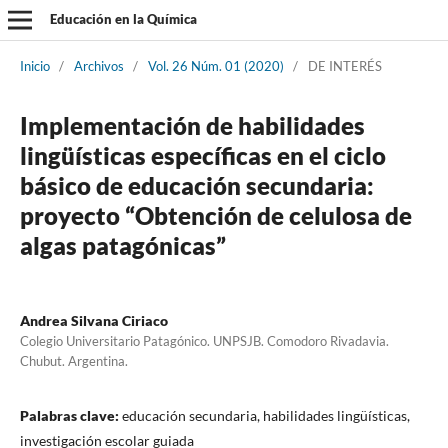
Educación en la Química
Inicio
/
Archivos
/
Vol. 26 Núm. 01 (2020)
/
DE INTERÉS
Implementación de habilidades
lingüísticas específicas en el ciclo
básico de educación secundaria:
proyecto “Obtención de celulosa de
algas patagónicas”
Andrea Silvana Ciriaco
Colegio Universitario Patagónico. UNPSJB. Comodoro Rivadavia.
Chubut. Argentina.
Palabras clave:
educación secundaria, habilidades lingüísticas,
investigación escolar guiada