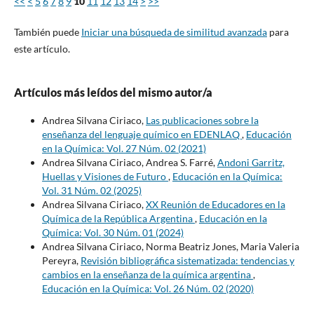
<<
<
5
6
7
8
9
10
11
12
13
14
>
>>
También puede
Iniciar una búsqueda de similitud avanzada
para
este artículo.
Artículos más leídos del mismo autor/a
Andrea Silvana Ciriaco,
Las publicaciones sobre la
enseñanza del lenguaje químico en EDENLAQ
,
Educación
en la Química: Vol. 27 Núm. 02 (2021)
Andrea Silvana Ciriaco, Andrea S. Farré,
Andoni Garritz,
Huellas y Visiones de Futuro
,
Educación en la Química:
Vol. 31 Núm. 02 (2025)
Andrea Silvana Ciriaco,
XX Reunión de Educadores en la
Química de la República Argentina
,
Educación en la
Química: Vol. 30 Núm. 01 (2024)
Andrea Silvana Ciriaco, Norma Beatriz Jones, Maria Valeria
Pereyra,
Revisión bibliográfica sistematizada: tendencias y
cambios en la enseñanza de la química argentina
,
Educación en la Química: Vol. 26 Núm. 02 (2020)