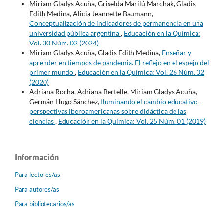
Miriam Gladys Acuña, Griselda Marilú Marchak, Gladis
Edith Medina, Alicia Jeannette Baumann,
Conceptualización de indicadores de permanencia en una
universidad pública argentina
,
Educación en la Química:
Vol. 30 Núm. 02 (2024)
Miriam Gladys Acuña, Gladis Edith Medina,
Enseñar y
aprender en tiempos de pandemia. El reflejo en el espejo del
primer mundo
,
Educación en la Química: Vol. 26 Núm. 02
(2020)
Adriana Rocha, Adriana Bertelle, Miriam Gladys Acuña,
Germán Hugo Sánchez,
Iluminando el cambio educativo –
perspectivas iberoamericanas sobre didáctica de las
ciencias
,
Educación en la Química: Vol. 25 Núm. 01 (2019)
Información
Para lectores/as
Para autores/as
Para bibliotecarios/as