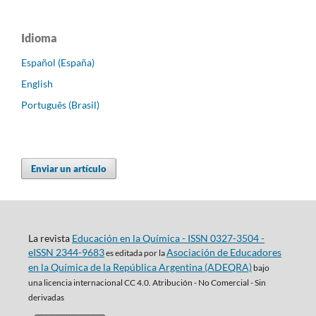
Idioma
Español (España)
English
Português (Brasil)
Enviar un artículo
La revista
Educación en la Química - ISSN 0327-3504 -
eISSN 2344-9683
Asociación de Educadores
es editada por la
en la Química de la República Argentina (ADEQRA)
bajo
una
licencia internacional CC 4.0. Atribución - No Comercial - Sin
derivadas