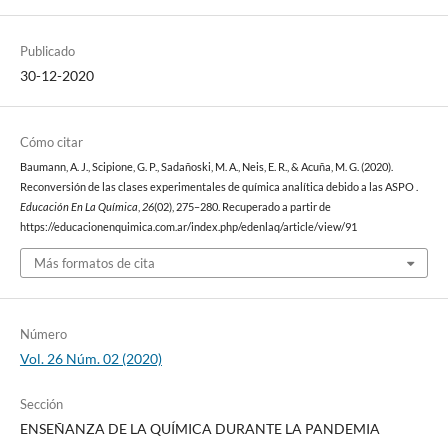
Publicado
30-12-2020
Cómo citar
Baumann, A. J., Scipione, G. P., Sadañoski, M. A., Neis, E. R., & Acuña, M. G. (2020).
Reconversión de las clases experimentales de química analítica debido a las ASPO .
Educación En La Química
,
26
(02), 275–280. Recuperado a partir de
https://educacionenquimica.com.ar/index.php/edenlaq/article/view/91
Más formatos de cita
Número
Vol. 26 Núm. 02 (2020)
Sección
ENSEÑANZA DE LA QUÍMICA DURANTE LA PANDEMIA