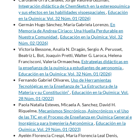
Integración didáctica de ChemSketch en la estereoquímica
y sus efectos en las habilidades visoespaciales
,
Educación
en la Química: Vol. 32 Núm. 01 (2026)
Germán Hugo Sánchez, María Gabriela Lorenzo,
En
Memoria de Andrea Ciriaco: Una Huella Perdurable en
Nuestra Comunidad
,
Educación en la Química: Vol. 32
Núm. 02 (2026)
Victoria Bessone, Analía N. Dragán, Sergio A. Perusset,
Beatríz L. Bot, Joaquín Pretti, Walter G. Laroca, Helena
Francisconi, Valeria Ormaechea,
Estrategias didácticas en
la enseñanza de la química a estudiantes de agronomía
,
Educación en la Química: Vol. 32 Núm. 01 (2026)
Fernando Gabriel Olivares,
Uso de Herramientas
Tecnológicas en la Enseñanza de “La Estructura de la
Materia y su Constitución”
,
Educación en la Química: Vol.
28 Núm. 01 (2022)
Paola Natalia Esteves, Micaela A. Sanchez, David H.
Riquelme,
Mecanismos Sincrónicos, Asincrónicos y el Uso
de las TIC en el Proceso de Enseñanza en Química General e
Inorgánica para Ingeniería Agronómica
,
Educación en la
Química: Vol. 29 Núm. 01 (2023)
Ayelén Florencia Crespi, María Florencia Leal Denis,