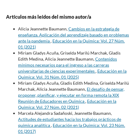
Artículos más leídos del mismo autor/a
Alicia Jeannette Baumann,
Cambios en la estrategia de
enseñanza. Aplicación del aprendizaje basado en problemas
ante la pandemia
,
Educación en la Química: Vol. 27 Núm.
01 (2021)
Miriam Gladys Acuña, Griselda Marilú Marchak, Gladis
Edith Medina, Alicia Jeannette Baumann,
Contenidos
mínimos necesarios para el ingreso a las carreras
universitarias de ciencias experimentales
,
Educación en la
Química: Vol. 31 Núm. 01 (2025)
Miriam Gladys Acuña, Gladis Edith Medina, Griselda Marilú
Marchak, Alicia Jeannette Baumann,
El desafío de pensar,
proponer, planificar, y ejecutar en forma remota la XIX
Reunión de Educadores en Química
,
Educación en la
Química: Vol. 27 Núm. 02 (2021)
Marcela Alejandra Sadañoski, Jeannette Baumann,
Actitudes de estudiantes hacia los trabajos prácticos de
química analítica
,
Educación en la Química: Vol. 23 Núm.
01 (2017)