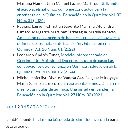
Mariana Hamer, Juan Manuel Lázaro Martínez,
Utilizando
el ácido acetilsalicílico como eje conductor para la
enseñanza de la Química
,
Educación en la Química: Vol. 30
Núm. 01 (2024)
Fabiana Lairion, Christian Saporito Magriñá, Alejandra
Cimato, Margarita Martinez Sarrasague, Marisa Repetto,
Aplicación del concepto de hormesis en la enseñanza de la
química de los metales de transición
,
Educación en la
Química: Vol. 28 Núm. 01 (2022)
Leonardo Andrés Funes,
Modelo Interconectado de
Crecimiento Profesional Docente. Estudio de caso: Las
concepciones de enseñanza en Química
,
Educación en la
Química: Vol. 30 Núm. 02 (2024)
Michelle Marilyn Alvarez, Vanesa García, Ignacio Idoyaga,
María Gabriela Lorenzo,
Las representaciones gráficas en el
diseño curricular de química. Una mirada en pandemia
,
Educación en la Química: Vol. 27 Núm. 02 (2021)
<<
<
1
2
3
4
5
6
7
8
9
10
>
>>
También puede
Iniciar una búsqueda de similitud avanzada
para
este artículo.