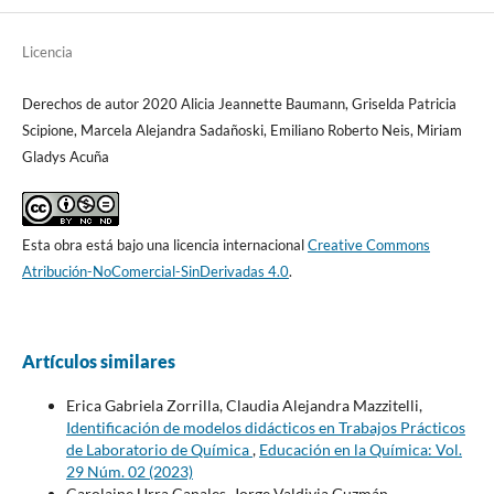
Licencia
Derechos de autor 2020 Alicia Jeannette Baumann, Griselda Patricia
Scipione, Marcela Alejandra Sadañoski, Emiliano Roberto Neis, Miriam
Gladys Acuña
Esta obra está bajo una licencia internacional
Creative Commons
Atribución-NoComercial-SinDerivadas 4.0
.
Artículos similares
Erica Gabriela Zorrilla, Claudia Alejandra Mazzitelli,
Identificación de modelos didácticos en Trabajos Prácticos
de Laboratorio de Química
,
Educación en la Química: Vol.
29 Núm. 02 (2023)
Carolaine Urra Canales, Jorge Valdivia Guzmán,