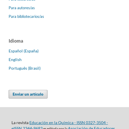
Para autores/as
Para bibliotecarios/as
Idioma
Español (España)
English
Português (Brasil)
Enviar un artículo
La revista
Educación en la Química - ISSN 0327-3504 -
eISSN 2344-9683
Asociación de Educadores
es editada por la