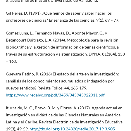
(trabajo final de máster). Universidad de Valladolid.
Gil Pérez, D. (1991). ¿Qué hemos de saber y saber hacer los
profesores de ciencias? Enseñanza de las ciencias, 9(1), 69 – 77.
Gomez Luna, L., Fernando Navas, D., Aponte Mayor, G., y
Betancourt Buitrago, L. A. (2014). Metodología para la revisión
bibliográfica y la gestión de información de temas científicos, a
través de su estructuración y sistematización. DYNA, 81(184), 158
– 163.
Guevara Patiño, R. (2016) El estado del arte en la investigación:
¿análisis de los conocimientos acumulados o indagación por
nuevos sentidos? Revista Folios, 44, 165-179.
https://www.redalyc.org/pdf/3459/345945922011.pdf
Iturralde, M. C., Bravo, B. M. y Flores, A. (2017). Agenda actual en
investigación en didáctica de las Ciencias Naturales en América
Latina y el Caribe. Revista Electrónica de Investigación Educativa,
19(3), 49-59.
http://dx.doi.org/10.24320/redie.2017.19.3.905