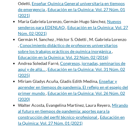
Odetti,
Enseñar Química General universitaria en tiempos
de emergencia
,
Educación en la Química: Vol. 27 Núm. 01
(2021)
María Gabriela Lorenzo, Germán Hugo Sánchez,
Nuevos
senderos para EDENLAQ
,
Educación en la Química: Vol. 27
Núm. 02 (2021)
Germán H. Sanchez , Héctor S. Odetti , M. Gabriela Lorenzo
,
Conocimiento didáctico de profesores universitarios
sobre los trabajos prácticos de química inorgánica
,
Educación en la Química: Vol. 22 Núm. 02 (2016)
Andrea Soledad Farré,
Congresos, jornadas, seminarios de
aquí y de allá…
,
Educación en la Química: Vol. 31 Núm. 02
(2025)
Miriam Gladys Acuña, Gladis Edith Medina,
Enseñar y
aprender en tiempos de pandemia. El reflejo en el espejo del
primer mundo
,
Educación en la Química: Vol. 26 Núm. 02
(2020)
Walter Acosta, Evangelina Martínez, Laura Reyero,
Mirando
al futuro en tiempos de pandemia: aportes para la
construcción del perfil técnico-profesional
,
Educación en
la Química: Vol. 27 Núm. 01 (2021)