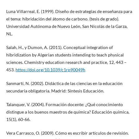
Luna Villarreal, E. (1999). Diseño de estrategias de enseñanza para
el tema: hibridación del átomo de carbono. (tesis de grado).
Universidad Autónoma de Nuevo León, San Nicolás de la Garza,
NL.
Salah, H., y Dumon, A. (2011). Conceptual integration of
hibridization by Algerian students intending to teach physical
sciences. Chemistry education research and practice, 12, 443 –
453.
https://doi.org/10.1039/c1rp90049h
Sanmartí, N. (2002). Didáctica de las ciencias en la educación
secundaria obligatoria. Madrid: Síntesis Educación.
Talanquer, V. (2004). Formación docente: ¿Qué conocimiento
distingue a los buenos maestros de química? Educación química,
15(1), 60-66.
Vera Carrasco, O. (2009). Cómo es escribir artículos de revisión.