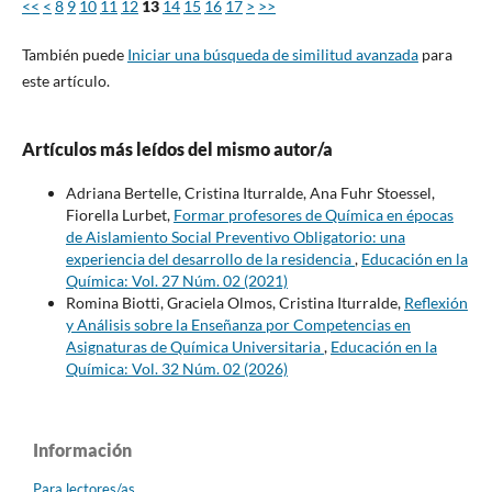
<<
<
8
9
10
11
12
13
14
15
16
17
>
>>
También puede
Iniciar una búsqueda de similitud avanzada
para
este artículo.
Artículos más leídos del mismo autor/a
Adriana Bertelle, Cristina Iturralde, Ana Fuhr Stoessel,
Fiorella Lurbet,
Formar profesores de Química en épocas
de Aislamiento Social Preventivo Obligatorio: una
experiencia del desarrollo de la residencia
,
Educación en la
Química: Vol. 27 Núm. 02 (2021)
Romina Biotti, Graciela Olmos, Cristina Iturralde,
Reflexión
y Análisis sobre la Enseñanza por Competencias en
Asignaturas de Química Universitaria
,
Educación en la
Química: Vol. 32 Núm. 02 (2026)
Información
Para lectores/as