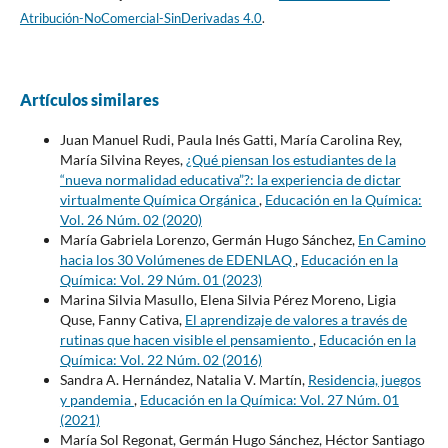
Atribución-NoComercial-SinDerivadas 4.0
.
Artículos similares
Juan Manuel Rudi, Paula Inés Gatti, María Carolina Rey,
María Silvina Reyes,
¿Qué piensan los estudiantes de la
“nueva normalidad educativa”?: la experiencia de dictar
virtualmente Química Orgánica
,
Educación en la Química:
Vol. 26 Núm. 02 (2020)
María Gabriela Lorenzo, Germán Hugo Sánchez,
En Camino
hacia los 30 Volúmenes de EDENLAQ
,
Educación en la
Química: Vol. 29 Núm. 01 (2023)
Marina Silvia Masullo, Elena Silvia Pérez Moreno, Ligia
Quse, Fanny Cativa,
El aprendizaje de valores a través de
rutinas que hacen visible el pensamiento
,
Educación en la
Química: Vol. 22 Núm. 02 (2016)
Sandra A. Hernández, Natalia V. Martín,
Residencia, juegos
y pandemia
,
Educación en la Química: Vol. 27 Núm. 01
(2021)
María Sol Regonat, Germán Hugo Sánchez, Héctor Santiago