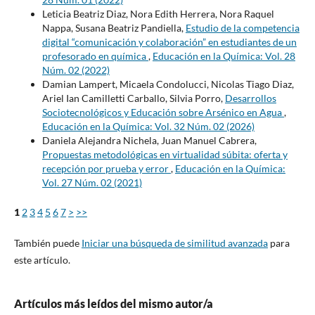
Leticia Beatriz Diaz, Nora Edith Herrera, Nora Raquel
Nappa, Susana Beatriz Pandiella,
Estudio de la competencia
digital “comunicación y colaboración” en estudiantes de un
profesorado en química
,
Educación en la Química: Vol. 28
Núm. 02 (2022)
Damian Lampert, Micaela Condolucci, Nicolas Tiago Diaz,
Ariel Ian Camilletti Carballo, Silvia Porro,
Desarrollos
Sociotecnológicos y Educación sobre Arsénico en Agua
,
Educación en la Química: Vol. 32 Núm. 02 (2026)
Daniela Alejandra Nichela, Juan Manuel Cabrera,
Propuestas metodológicas en virtualidad súbita: oferta y
recepción por prueba y error
,
Educación en la Química:
Vol. 27 Núm. 02 (2021)
1
2
3
4
5
6
7
>
>>
También puede
Iniciar una búsqueda de similitud avanzada
para
este artículo.
Artículos más leídos del mismo autor/a