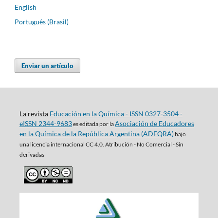
English
Português (Brasil)
Enviar un artículo
La revista
Educación en la Química - ISSN 0327-3504 -
eISSN 2344-9683
Asociación de Educadores
es editada por la
en la Química de la República Argentina (ADEQRA)
bajo
una
licencia internacional CC 4.0. Atribución - No Comercial - Sin
derivadas