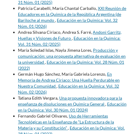
31 Núm. 01 (2025)
Patricia Carabelli, María Chantal Carballo,
XXI Reunión de
Educadores en la Química de la República Argentina (de
Bariloche al mundo
,
Educación en la Química: Vol. 32
Núm. 01 (2026)
Andrea Silvana Ciriaco, Andrea S. Farré,
Andoni Garritz,
Huellas y Visiones de Futuro
,
Educación en la Química:
Vol. 31 Núm. 02 (2025)
María Soledad Islas, Nayla Jimena Lores,
Producción y
comunicación: una propuesta alternativa de evaluación en
la universidad
,
Educación en la Química: Vol. 28 Núm. 01
(2022)
Germán Hugo Sánchez, María Gabriela Lorenzo,
En
Memoria de Andrea Ciriaco: Una Huella Perdurable en
Nuestra Comunidad
,
Educación en la Química: Vol. 32
Núm. 02 (2026)
Tatiana Edith Vergara,
Una propuesta innovadora para la
enseñanza de disoluciones en Química General
,
Educación
en la Química: Vol. 30 Núm. 01 (2024)
Fernando Gabriel Olivares,
Uso de Herramientas
Tecnológicas en la Enseñanza de “La Estructura de la
Materia y su Constitución”
,
Educación en la Química: Vol.
28 Núm. 01 (2022)