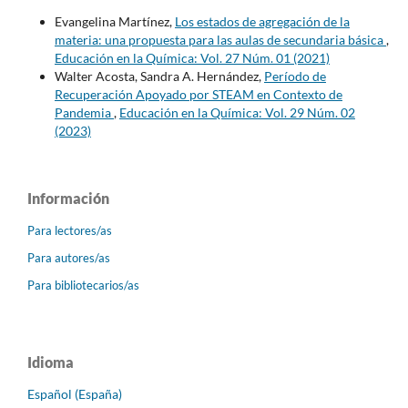
Evangelina Martínez,
Los estados de agregación de la
materia: una propuesta para las aulas de secundaria básica
,
Educación en la Química: Vol. 27 Núm. 01 (2021)
Walter Acosta, Sandra A. Hernández,
Período de
Recuperación Apoyado por STEAM en Contexto de
Pandemia
,
Educación en la Química: Vol. 29 Núm. 02
(2023)
Información
Para lectores/as
Para autores/as
Para bibliotecarios/as
Idioma
Español (España)